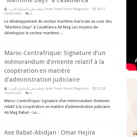
“Maritime Days” à Casablanca
مجلة سفر واستثمار العرب Arab Travel Invest Magazine
00:27
26/03/2026
0
Le développement du secteur maritime marocain au cœur des
“Maritime Days” à Casablanca Ati Mag Les moyens de
développer le secteur maritime ...
Maroc-Centrafrique: Signature d’un
mémorandum d’entente relatif à la
coopération en matière
d’administration judiciaire
مجلة سفر واستثمار العرب Arab Travel Invest Magazine
22:28
25/03/2026
0
Maroc-Centrafrique: Signature d’un mémorandum d’entente
relatif à la coopération en matière d’administration judiciaire
Ati Mag Rabat – Le ...
Axe Rabat-Abidjan : Omar Hejira