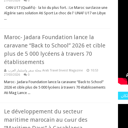
L'AR
27/03/2026
0
CAN U17 (Qualifs)- la loi du plus fort. : Le Maroc surclasse une
Algérie sans solution Ati Sport Le choc de l' UNAF U17 en Libye
...
Maroc- Jadara Foundation lance la
caravane “Back to School” 2026 et cible
plus de 5 000 lycéens à travers 70
établissements
مجلة سفر واستثمار العرب Arab Travel Invest Magazine
10:53
27/03/2026
0
Maroc- Jadara Foundation lance la caravane “Back to School”
2026 et cible plus de 5 000 lycéens à travers 70 établissements
Ati Mag Lance ...
لكان
عات
هور
Le développement du secteur
maritime marocain au cœur des