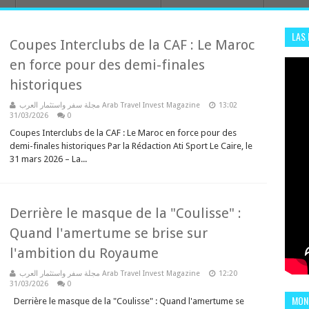
LAS
Coupes Interclubs de la CAF : Le Maroc
ADHA
en force pour des demi-finales
ENS
historiques
مجلة سفر واستثمار العرب Arab Travel Invest Magazine
13:02
31/03/2026
0
Coupes Interclubs de la CAF : Le Maroc en force pour des
demi-finales historiques Par la Rédaction Ati Sport Le Caire, le
31 mars 2026 – La...
Derrière le masque de la "Coulisse" :
Quand l'amertume se brise sur
l'ambition du Royaume
مجلة سفر واستثمار العرب Arab Travel Invest Magazine
12:20
31/03/2026
0
MOND
Derrière le masque de la "Coulisse" : Quand l'amertume se