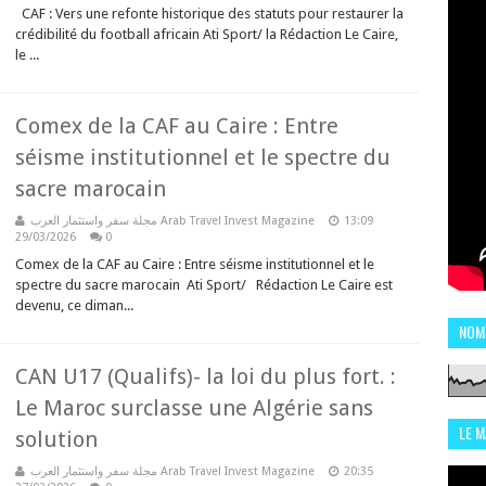
CAF : Vers une refonte historique des statuts pour restaurer la
crédibilité du football africain Ati Sport/ la Rédaction Le Caire,
le ...
Comex de la CAF au Caire : Entre
séisme institutionnel et le spectre du
sacre marocain
مجلة سفر واستثمار العرب Arab Travel Invest Magazine
13:09
29/03/2026
0
Comex de la CAF au Caire : Entre séisme institutionnel et le
spectre du sacre marocain Ati Sport/ Rédaction Le Caire est
devenu, ce diman...
NOM
CAN U17 (Qualifs)- la loi du plus fort. :
Le Maroc surclasse une Algérie sans
LE 
solution
CHI
مجلة سفر واستثمار العرب Arab Travel Invest Magazine
20:35