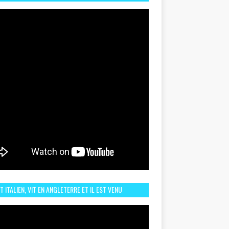
TORIQUE ET ZOOM SUR LE CHOC MAROC–BRÉSIL DU
UIN
ST ITALIEN, VIT EN ANGLETERRE ET IL EST VENU
URAGER LE MAROC ET IL EST FAN DE L'AMBIANCE ICI