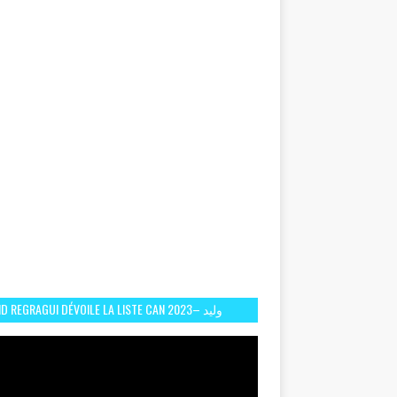
D REGRAGUI DÉVOILE LA LISTE CAN 2023– وليد
الركراكي يفصح عن لائحة كأس افريقيا 2023