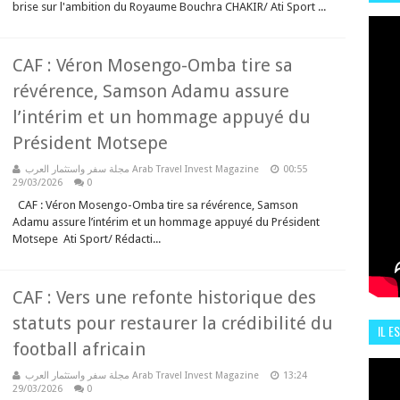
brise sur l'ambition du Royaume Bouchra CHAKIR/ Ati Sport ...
HIS
13 J
CAF : Véron Mosengo-Omba tire sa
révérence, Samson Adamu assure
l’intérim et un hommage appuyé du
Président Motsepe
مجلة سفر واستثمار العرب Arab Travel Invest Magazine
00:55
29/03/2026
0
CAF : Véron Mosengo-Omba tire sa révérence, Samson
Adamu assure l’intérim et un hommage appuyé du Président
Motsepe Ati Sport/ Rédacti...
CAF : Vers une refonte historique des
statuts pour restaurer la crédibilité du
IL E
football africain
ENCO
مجلة سفر واستثمار العرب Arab Travel Invest Magazine
13:24
29/03/2026
0