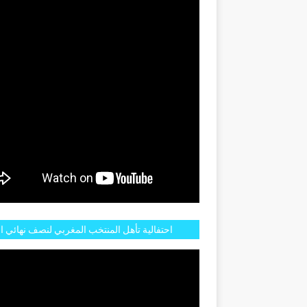
GENTINE
احتفالية تأهل المنتخب المغربي لنصف نهائي ا
مازالت مستمرة في شوارع الرباط وهاته انطبا
الجم