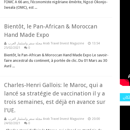
L'AR
l’OMC A 66 ans, l’économiste nigériane émérite, Ngozi Okonjo-
Iweala (OMC), est ...
Bientôt, le Pan-African & Moroccan
Hand Made Expo
مجلة سفر واستثمار العرب Arab Travel Invest Magazine
13:54
25/02/2021
0
Bientôt, le Pan-African & Moroccan Hand Made Expo Le savoir-
faire ancestral du continent, à portée de clic. Du 01 Mars au 30
Avril ...
Charles-Henri Gallois: le Maroc, qui a
lancé sa stratégie de vaccination il y a
لكان
trois semaines, est déjà en avance sur
عات
l’UE.
هور
مجلة سفر واستثمار العرب Arab Travel Invest Magazine
20:00
24/02/2021
0