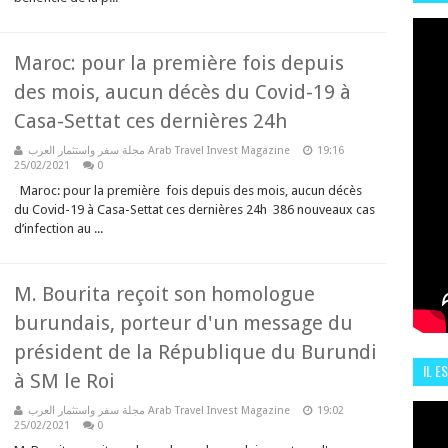
HIS
13 J
Maroc: pour la première fois depuis
des mois, aucun décès du Covid-19 à
Casa-Settat ces dernières 24h
مجلة سفر واستثمار العرب Arab Travel Invest Magazine
19:16
25/02/2021
0
Maroc: pour la première fois depuis des mois, aucun décès
du Covid-19 à Casa-Settat ces dernières 24h 386 nouveaux cas
d’infection au ...
M. Bourita reçoit son homologue
burundais, porteur d'un message du
président de la République du Burundi
IL E
à SM le Roi
ENCO
مجلة سفر واستثمار العرب Arab Travel Invest Magazine
19:02
25/02/2021
0