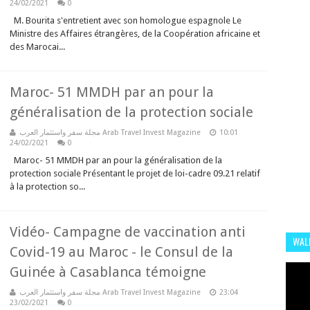
24/02/2021
0
M. Bourita s'entretient avec son homologue espagnole Le
Ministre des Affaires étrangères, de la Coopération africaine et
des Marocai...
Maroc- 51 MMDH par an pour la
généralisation de la protection sociale
مجلة سفر واستثمار العرب Arab Travel Invest Magazine
10:01
24/02/2021
0
Maroc- 51 MMDH par an pour la généralisation de la
protection sociale Présentant le projet de loi-cadre 09.21 relatif
à la protection so...
Vidéo- Campagne de vaccination anti
WALI
Covid-19 au Maroc - le Consul de la
Guinée à Casablanca témoigne
مجلة سفر واستثمار العرب Arab Travel Invest Magazine
23:04
23/02/2021
0