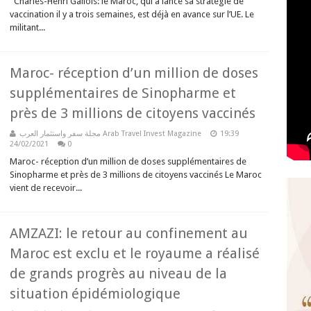
Charles-Henri Gallois: le Maroc, qui a lancé sa stratégie de
vaccination il y a trois semaines, est déjà en avance sur l’UE. Le
militant...
Maroc- réception d’un million de doses
supplémentaires de Sinopharme et
près de 3 millions de citoyens vaccinés
مجلة سفر واستثمار العرب Arab Travel Invest Magazine
19:39
24/02/2021
0
Maroc- réception d’un million de doses supplémentaires de
Sinopharme et près de 3 millions de citoyens vaccinés Le Maroc
vient de recevoir...
AMZAZI: le retour au confinement au
Maroc est exclu et le royaume a réalisé
de grands progrès au niveau de la
situation épidémiologique