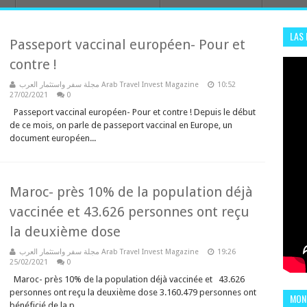
LAS
Passeport vaccinal européen- Pour et
ADHA
contre !
ENS
مجلة سفر واستثمار العرب Arab Travel Invest Magazine
10:52
27/02/2021
0
Passeport vaccinal européen- Pour et contre ! Depuis le début
de ce mois, on parle de passeport vaccinal en Europe, un
document européen...
Maroc- près 10% de la population déjà
vaccinée et 43.626 personnes ont reçu
la deuxième dose
مجلة سفر واستثمار العرب Arab Travel Invest Magazine
19:26
25/02/2021
0
Maroc- près 10% de la population déjà vaccinée et 43.626
personnes ont reçu la deuxième dose 3.160.479 personnes ont
MOND
bénéficié de la p...