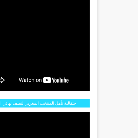
GENTINE
احتفالية تأهل المنتخب المغربي لنصف نهائي ا
مازالت مستمرة في شوارع الرباط وهاته انطبا
الجم