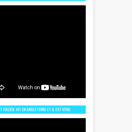
TORIQUE ET ZOOM SUR LE CHOC MAROC–BRÉSIL DU
UIN
ST ITALIEN, VIT EN ANGLETERRE ET IL EST VENU
URAGER LE MAROC ET IL EST FAN DE L'AMBIANCE ICI