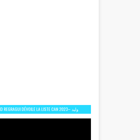
D REGRAGUI DÉVOILE LA LISTE CAN 2023– وليد
الركراكي يفصح عن لائحة كأس افريقيا 2023