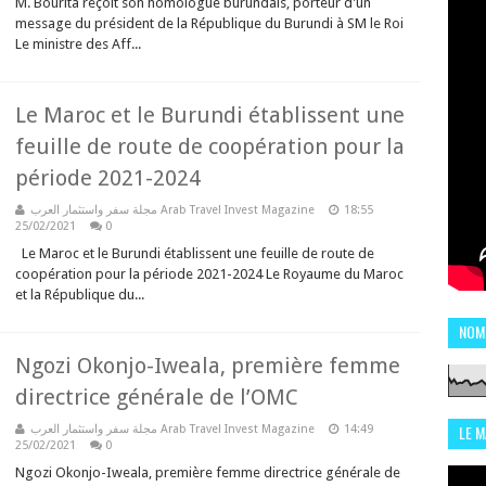
M. Bourita reçoit son homologue burundais, porteur d'un
message du président de la République du Burundi à SM le Roi
Le ministre des Aff...
Le Maroc et le Burundi établissent une
feuille de route de coopération pour la
période 2021-2024
مجلة سفر واستثمار العرب Arab Travel Invest Magazine
18:55
25/02/2021
0
Le Maroc et le Burundi établissent une feuille de route de
coopération pour la période 2021-2024 Le Royaume du Maroc
et la République du...
NOM
Ngozi Okonjo-Iweala, première femme
directrice générale de l’OMC
LE 
مجلة سفر واستثمار العرب Arab Travel Invest Magazine
14:49
25/02/2021
0
CHI
Ngozi Okonjo-Iweala, première femme directrice générale de