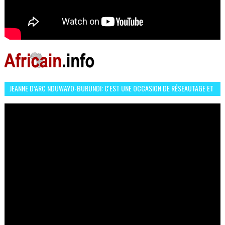
JEANNE D’ARC NDUWAYO-BURUNDI: C'EST UNE OCCASION DE RÉSEAUTAGE ET
L’HÉROÏNE DE MON ROMAN EST REBELLE