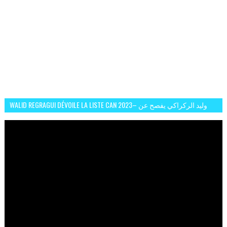
WALID REGRAGUI DÉVOILE LA LISTE CAN 2023– وليد الركراكي يفصح عن
لائحة كأس افريقيا 2023