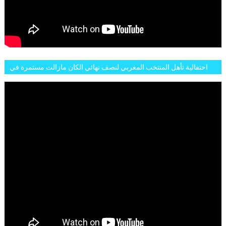
احتفالية تأهل المنتخب المغربي لنصف نهائي الكان مازالت مستمرة في
شوارع الرباط وهاته انطباعات الجمهور