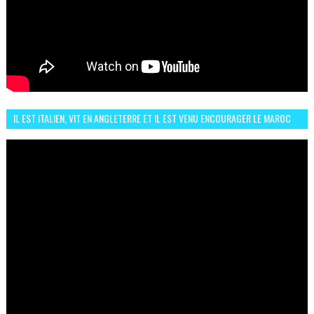
IL EST ITALIEN, VIT EN ANGLETERRE ET IL EST VENU ENCOURAGER LE MAROC
ET IL EST FAN DE L'AMBIANCE ICI