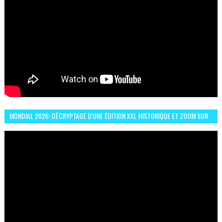
MONDIAL 2026: DÉCRYPTAGE D'UNE ÉDITION XXL HISTORIQUE ET ZOOM SUR
LE CHOC MAROC–BRÉSIL DU 13 JUIN