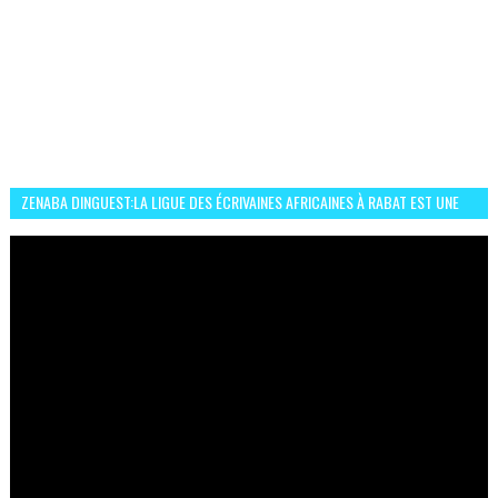
ZENABA DINGUEST:LA LIGUE DES ÉCRIVAINES AFRICAINES À RABAT EST UNE
OCCASION D’ÉCHANGE ET RÉSEAUTAGE