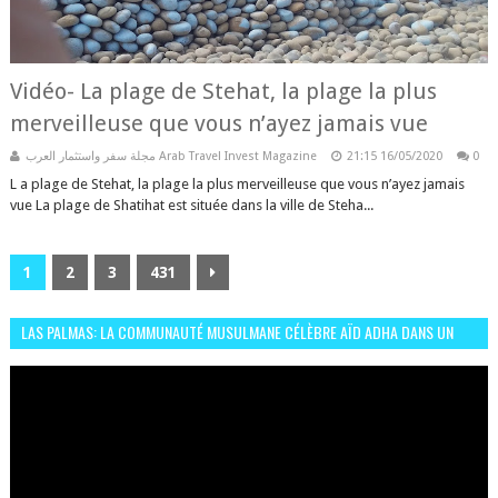
Vidéo- La plage de Stehat, la plage la plus
merveilleuse que vous n’ayez jamais vue
مجلة سفر واستثمار العرب Arab Travel Invest Magazine
21:15
16/05/2020
0
L a plage de Stehat, la plage la plus merveilleuse que vous n’ayez jamais
vue La plage de Shatihat est située dans la ville de Steha...
1
2
3
431
LAS PALMAS: LA COMMUNAUTÉ MUSULMANE CÉLÈBRE AÏD ADHA DANS UN
ESPRIT DE FRATERNITÉ ET VIVRE-ENSEMBLE