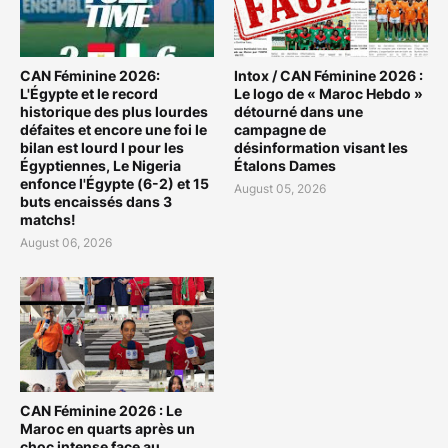
CAN Féminine 2026:
Intox / CAN Féminine 2026 :
L'Égypte et le record
Le logo de « Maroc Hebdo »
historique des plus lourdes
détourné dans une
défaites et encore une foi le
campagne de
bilan est lourd l pour les
désinformation visant les
Égyptiennes, Le Nigeria
Étalons Dames
enfonce l'Égypte (6-2) et 15
August 05, 2026
buts encaissés dans 3
matchs!
August 06, 2026
CAN Féminine 2026 : Le
Maroc en quarts après un
choc intense face au