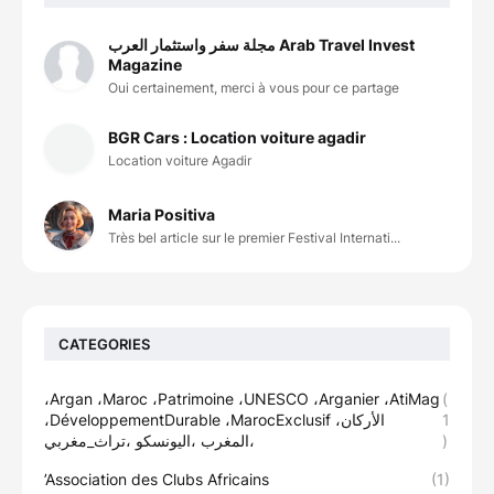
مجلة سفر واستثمار العرب Arab Travel Invest
Magazine
Oui certainement, merci à vous pour ce partage
BGR Cars : Location voiture agadir
Location voiture Agadir
Maria Positiva
Très bel article sur le premier Festival Internati...
CATEGORIES
،Argan ،Maroc ،Patrimoine ،UNESCO ،Arganier ،AtiMag
(
،DéveloppementDurable ،MarocExclusif ،الأركان
1
،المغرب ،اليونسكو ،تراث_مغربي
)
’Association des Clubs Africains
(1)