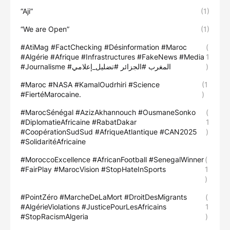
“Aji”
(1)
“We are Open”
(1)
#AtiMag #FactChecking #Désinformation #Maroc
(
#Algérie #Afrique #Infrastructures #FakeNews #Media
1
#Journalisme #المغرب #الجزائر #تضليل_إعلامي
)
#Maroc #NASA #KamalOudrhiri #Science
(1
#FiertéMarocaine.
)
#MarocSénégal #AzizAkhannouch #OusmaneSonko
(
#DiplomatieAfricaine #RabatDakar
1
#CoopérationSudSud #AfriqueAtlantique #CAN2025
)
#SolidaritéAfricaine
#MoroccoExcellence #AfricanFootball #SenegalWinner
(
#FairPlay #MarocVision #StopHateInSports
1
)
#PointZéro #MarcheDeLaMort #DroitDesMigrants
(
#AlgérieViolations #JusticePourLesAfricains
1
#StopRacismAlgeria
)