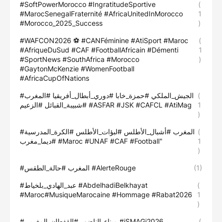
#SoftPowerMorocco #IngratitudeSportive
(
#MarocSenegalFraternité #AfricaUnitedInMorocco
1
#Morocco_2025_Success
)
#WAFCON2026 ⚽ #CANFéminine #AtiSport #Maroc
(
#AfriqueDuSud #CAF #FootballAfricain #Démenti
1
#SportNews #SouthAfrica #Morocco
)
#GaytonMcKenzie #WomenFootball
#AfricaCupOfNations
#الجيش_الملكي #حمزة_خابا #دوري_أبطال_أفريقيا #المغرب
(
#شبيبة_القبائل #الزعيم #ASFAR #JSK #CAFCL #AtiMag
1
)
#المغرب #أشبال_الأطلس #لبؤات_الأطلس #الكرة_المدرسية
(
#ديما_مغرب #Maroc #UNAF #CAF #Football"
1
)
#المغرب #حالة_الطقس #AlerteRouge
(1)
#عبد_الهادي_بلخياط #AbdelhadiBelkhayat
(
#Maroc#MusiqueMarocaine #Hommage #Rabat2026
1
)
#ميناء_الناضور #القفطان_المغربي #iSMAGi2026
(