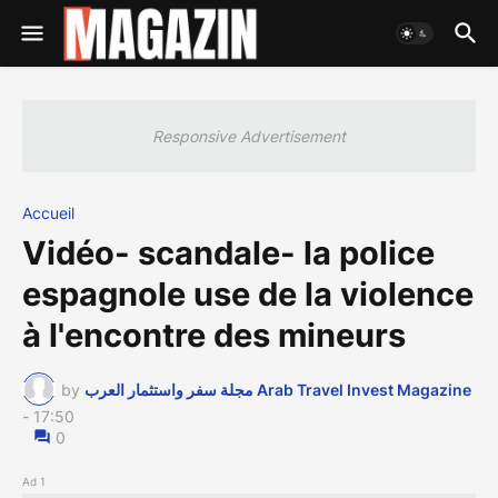
Responsive Advertisement
Accueil
Vidéo- scandale- la police
espagnole use de la violence
à l'encontre des mineurs
by
مجلة سفر واستثمار العرب Arab Travel Invest Magazine
-
17:50
0
Ad 1