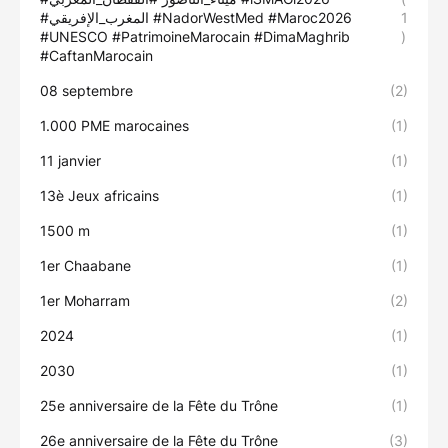
#المغرب_الإفريقي #NadorWestMed #Maroc2026
1
#UNESCO #PatrimoineMarocain #DimaMaghrib
)
#CaftanMarocain
08 septembre
(2)
1.000 PME marocaines
(1)
11 janvier
(1)
13è Jeux africains
(1)
1500 m
(1)
1er Chaabane
(1)
1er Moharram
(2)
2024
(1)
2030
(1)
25e anniversaire de la Fête du Trône
(1)
26e anniversaire de la Fête du Trône
(3)