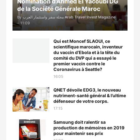
Nomination d'Ahmed El Yacoubi DG
de la Société Générale Maroc
by
مجلة سفر واستثمار العرب Arab Travel Invest Magazine
-
11:09
Qui est Moncef SLAOUI, ce
scientifique marocain, inventeur
du vaccin d’Ebola et à la tête du
comité du DVP qui a essayé le
premier vaccin contre le
Coronavirus à Seattle?
16:05
QNET dévoile EDG3, le nouveau
nutriment-santé général & l’ultime
défenseur de votre corps.
17:15
Samsung doit ralentir sa
production de mémoires en 2019
pour maintenir ses prix