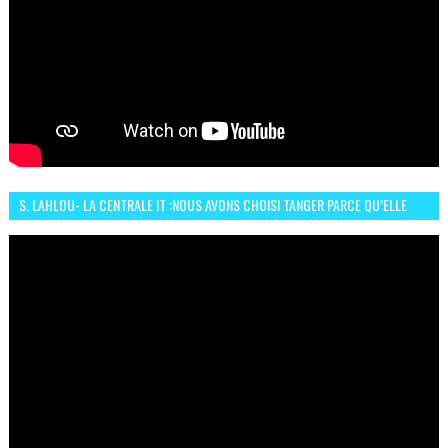
S. LAHLOU- LA CENTRALE IT :NOUS AVONS CHOISI TANGER PARCE QU’ELLE
CONNAIT UN GRAND DÉVELOPPEMENT