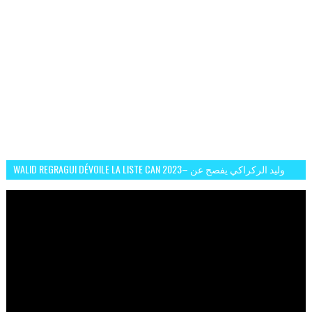
WALID REGRAGUI DÉVOILE LA LISTE CAN 2023– وليد الركراكي يفصح عن
لائحة كأس افريقيا 2023