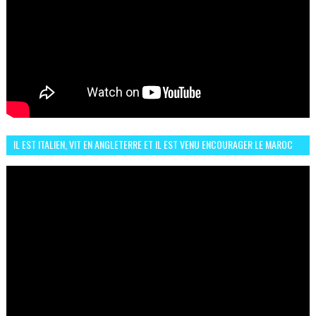
IL EST ITALIEN, VIT EN ANGLETERRE ET IL EST VENU ENCOURAGER LE MAROC
ET IL EST FAN DE L'AMBIANCE ICI