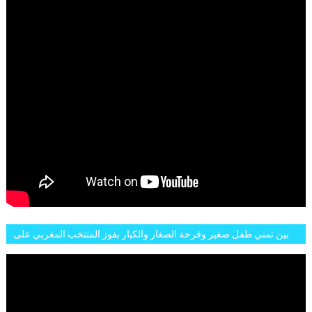
بين تمني طفل صغير وفرحة الصغار والكبار بفوز المنتخب المغربي على
البلجيكي هاته الاجواء والارتسامات