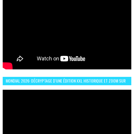
MONDIAL 2026: DÉCRYPTAGE D'UNE ÉDITION XXL HISTORIQUE ET ZOOM SUR
LE CHOC MAROC–BRÉSIL DU 13 JUIN