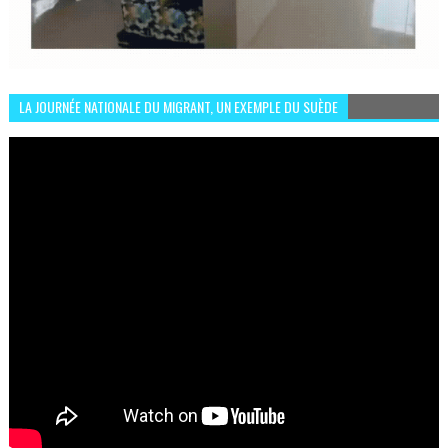
LA JOURNÉE NATIONALE DU MIGRANT, UN EXEMPLE DU SUÈDE