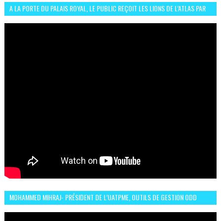
A LA PORTE DU PALAIS ROYAL, LE PUBLIC REÇOIT LES LIONS DE L’ATLAS PAR
LA CÉLÈBRE EXPRESSION SIIIR
MOHAMMED MIHRAJ- PRÉSIDENT DE L’UATPME, OUTILS DE GESTION ODD
POUR UNE VILLE DURABLE (GARDEN EXPO)