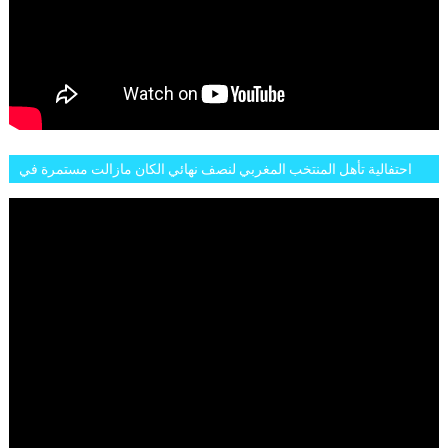
احتفالية تأهل المنتخب المغربي لنصف نهائي الكان مازالت مستمرة في
شوارع الرباط وهاته انطباعات الجمهور