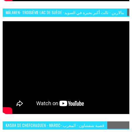
MÄLAREN- TROISIÈME LAC DE SUÈDE -مالارين - ثالث أكبر بحيرة في السويد
KASBA DE CHEFCHAOUEN - MAROC- قصبة شفشاون - المغرب