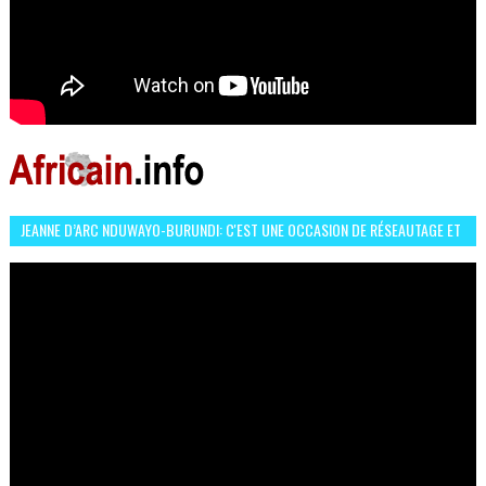
JEANNE D’ARC NDUWAYO-BURUNDI: C'EST UNE OCCASION DE RÉSEAUTAGE ET
L’HÉROÏNE DE MON ROMAN EST REBELLE