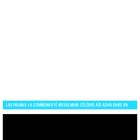
LAS PALMAS: LA COMMUNAUTÉ MUSULMANE CÉLÈBRE AÏD ADHA DANS UN
ESPRIT DE FRATERNITÉ ET VIVRE-ENSEMBLE