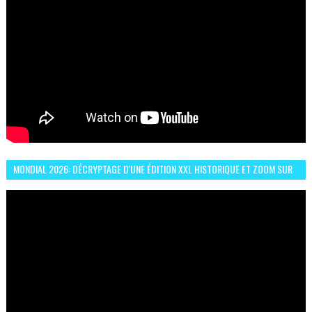
MONDIAL 2026: DÉCRYPTAGE D'UNE ÉDITION XXL HISTORIQUE ET ZOOM SUR
LE CHOC MAROC–BRÉSIL DU 13 JUIN