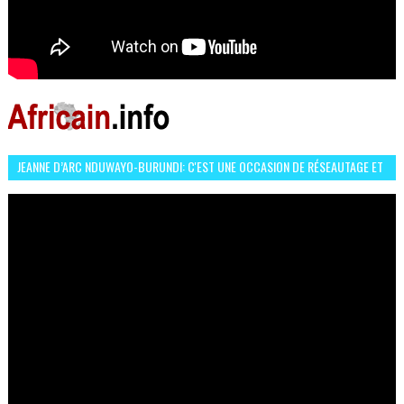
JEANNE D’ARC NDUWAYO-BURUNDI: C'EST UNE OCCASION DE RÉSEAUTAGE ET
L’HÉROÏNE DE MON ROMAN EST REBELLE