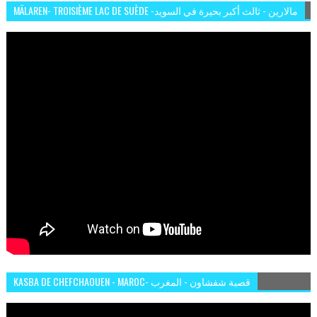
MÄLAREN- TROISIÈME LAC DE SUÈDE -مالارين - ثالث أكبر بحيرة في السويد
KASBA DE CHEFCHAOUEN - MAROC- قصبة شفشاون - المغرب