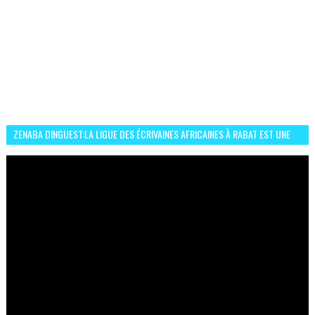
ZENABA DINGUEST:LA LIGUE DES ÉCRIVAINES AFRICAINES À RABAT EST UNE
OCCASION D’ÉCHANGE ET RÉSEAUTAGE