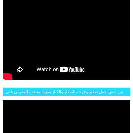
بين تمني طفل صغير وفرحة الصغار والكبار بفوز المنتخب المغربي على
البلجيكي هاته الاجواء والارتسامات