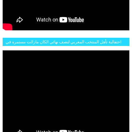
احتفالية تأهل المنتخب المغربي لنصف نهائي الكان مازالت مستمرة في
شوارع الرباط وهاته انطباعات الجمهور