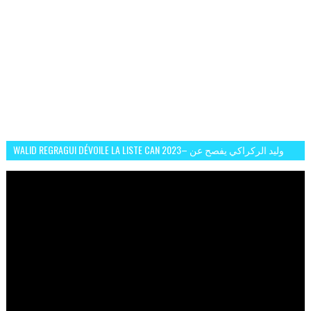
WALID REGRAGUI DÉVOILE LA LISTE CAN 2023– وليد الركراكي يفصح عن
لائحة كأس افريقيا 2023