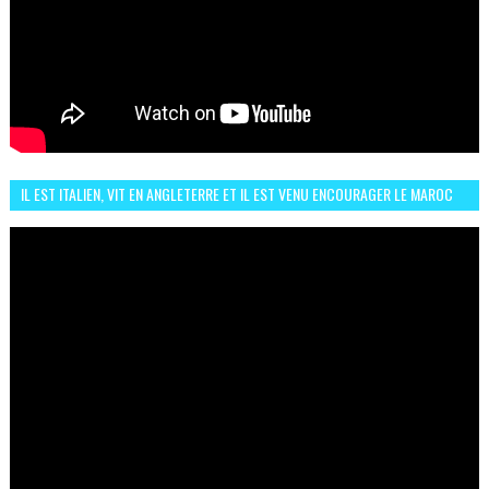
IL EST ITALIEN, VIT EN ANGLETERRE ET IL EST VENU ENCOURAGER LE MAROC
ET IL EST FAN DE L'AMBIANCE ICI