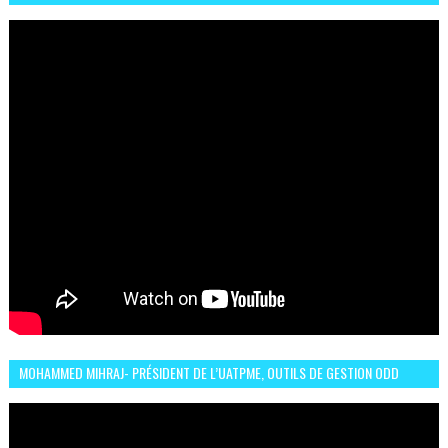
LA CÉLÈBRE EXPRESSION SIIIR
MOHAMMED MIHRAJ- PRÉSIDENT DE L’UATPME, OUTILS DE GESTION ODD
POUR UNE VILLE DURABLE (GARDEN EXPO)