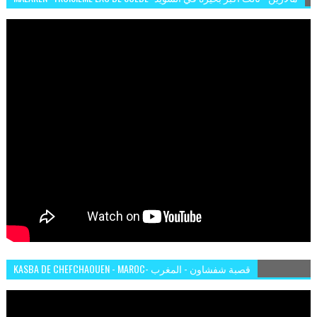
KASBA DE CHEFCHAOUEN - MAROC- قصبة شفشاون - المغرب