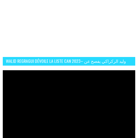
WALID REGRAGUI DÉVOILE LA LISTE CAN 2023– وليد الركراكي يفصح عن
لائحة كأس افريقيا 2023