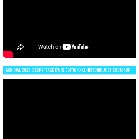
MONDIAL 2026: DÉCRYPTAGE D'UNE ÉDITION XXL HISTORIQUE ET ZOOM SUR
LE CHOC MAROC–BRÉSIL DU 13 JUIN