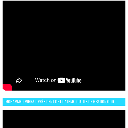
MOHAMMED MIHRAJ- PRÉSIDENT DE L’UATPME, OUTILS DE GESTION ODD
POUR UNE VILLE DURABLE (GARDEN EXPO)