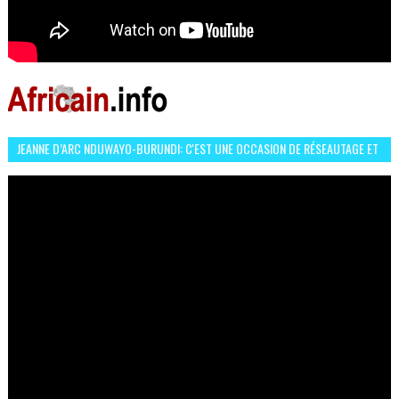
JEANNE D’ARC NDUWAYO-BURUNDI: C'EST UNE OCCASION DE RÉSEAUTAGE ET
L’HÉROÏNE DE MON ROMAN EST REBELLE