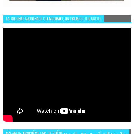
LA JOURNÉE NATIONALE DU MIGRANT, UN EXEMPLE DU SUÈDE
MÄLAREN- TROISIÈME LAC DE SUÈDE -مالارين - ثالث أكبر بحيرة في السويد