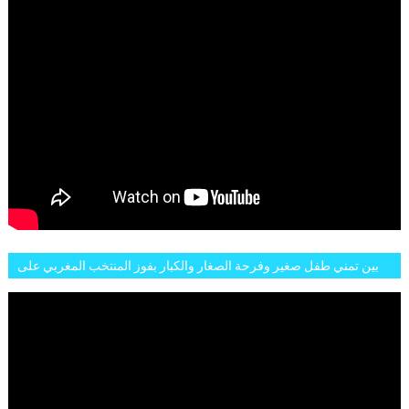
بين تمني طفل صغير وفرحة الصغار والكبار بفوز المنتخب المغربي على
البلجيكي هاته الاجواء والارتسامات