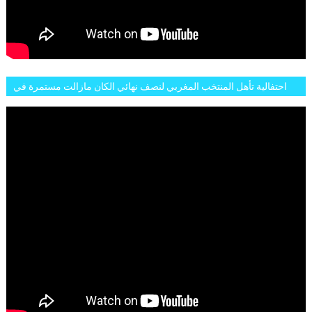
احتفالية تأهل المنتخب المغربي لنصف نهائي الكان مازالت مستمرة في
شوارع الرباط وهاته انطباعات الجمهور