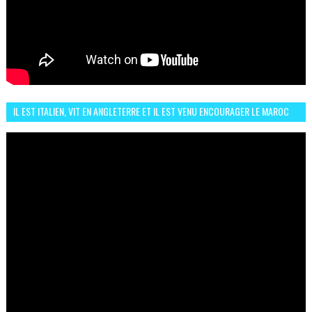
IL EST ITALIEN, VIT EN ANGLETERRE ET IL EST VENU ENCOURAGER LE MAROC
ET IL EST FAN DE L'AMBIANCE ICI