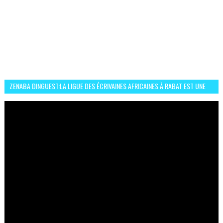
ZENABA DINGUEST:LA LIGUE DES ÉCRIVAINES AFRICAINES À RABAT EST UNE
OCCASION D’ÉCHANGE ET RÉSEAUTAGE