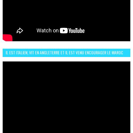
IL EST ITALIEN, VIT EN ANGLETERRE ET IL EST VENU ENCOURAGER LE MAROC
ET IL EST FAN DE L'AMBIANCE ICI