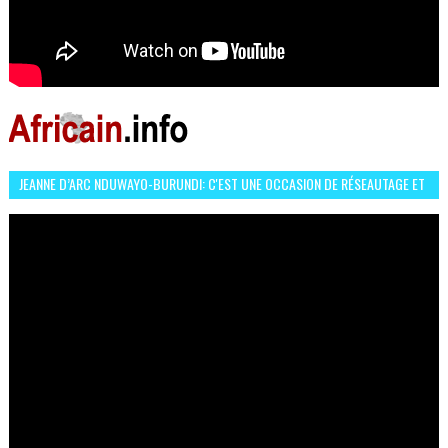
JEANNE D’ARC NDUWAYO-BURUNDI: C'EST UNE OCCASION DE RÉSEAUTAGE ET
L’HÉROÏNE DE MON ROMAN EST REBELLE