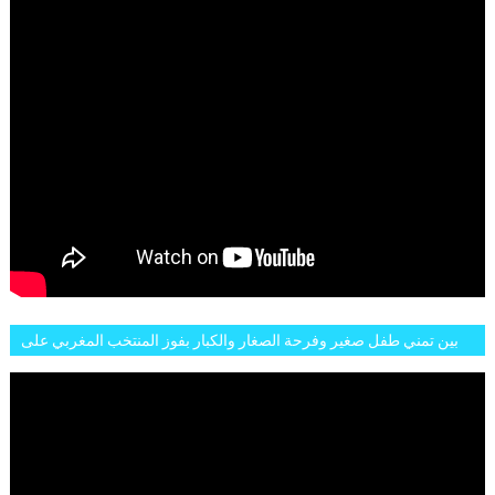
بين تمني طفل صغير وفرحة الصغار والكبار بفوز المنتخب المغربي على
البلجيكي هاته الاجواء والارتسامات