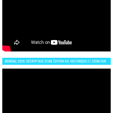
MONDIAL 2026: DÉCRYPTAGE D'UNE ÉDITION XXL HISTORIQUE ET ZOOM SUR
LE CHOC MAROC–BRÉSIL DU 13 JUIN