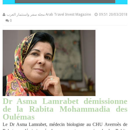
مجلة سفر واستثمار العرب Arab Travel Invest Magazine
09:51
20/03/2018
0
Dr Asma Lamrabet démissionne
de la Rabita Mohammadia des
Oulémas
Le Dr Asma Lamrabet, médecin biologiste au CHU Averroès de