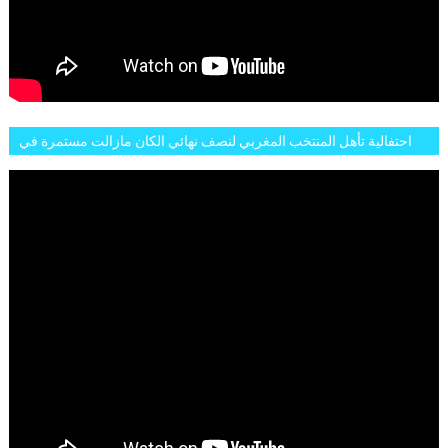
احتفالية تأهل المنتخب المغربي لنصف نهائي الكان مازالت مستمرة في
شوارع الرباط وهاته انطباعات الجمهور