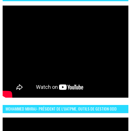
LA CÉLÈBRE EXPRESSION SIIIR
MOHAMMED MIHRAJ- PRÉSIDENT DE L’UATPME, OUTILS DE GESTION ODD
POUR UNE VILLE DURABLE (GARDEN EXPO)