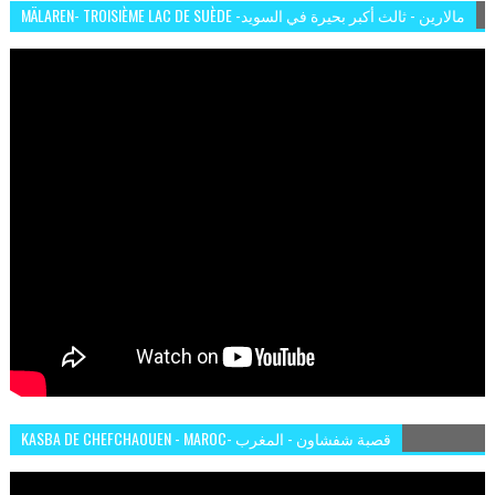
MÄLAREN- TROISIÈME LAC DE SUÈDE -مالارين - ثالث أكبر بحيرة في السويد
KASBA DE CHEFCHAOUEN - MAROC- قصبة شفشاون - المغرب