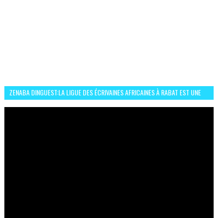
ZENABA DINGUEST:LA LIGUE DES ÉCRIVAINES AFRICAINES À RABAT EST UNE
OCCASION D’ÉCHANGE ET RÉSEAUTAGE