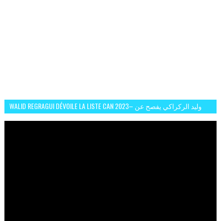
WALID REGRAGUI DÉVOILE LA LISTE CAN 2023– وليد الركراكي يفصح عن
لائحة كأس افريقيا 2023