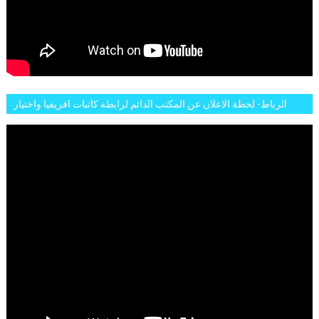
الرباط- لحظة الاعلان عن المكتب الدائم لرابطة كاتبات افريقيا واختيار
تاسع مارس للكاتبة الافريقية