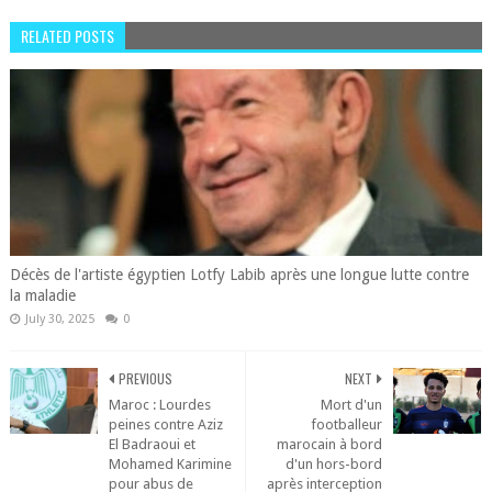
RELATED POSTS
Décès de l'artiste égyptien Lotfy Labib après une longue lutte contre
la maladie
July 30, 2025
0
PREVIOUS
NEXT
Maroc : Lourdes
Mort d'un
peines contre Aziz
footballeur
El Badraoui et
marocain à bord
Mohamed Karimine
d'un hors-bord
pour abus de
après interception