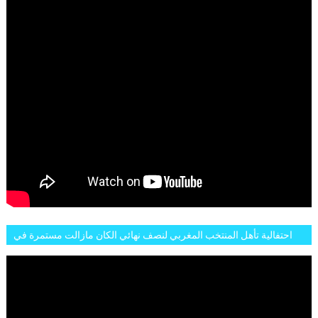
احتفالية تأهل المنتخب المغربي لنصف نهائي الكان مازالت مستمرة في
شوارع الرباط وهاته انطباعات الجمهور