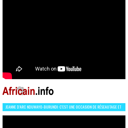
JEANNE D’ARC NDUWAYO-BURUNDI: C'EST UNE OCCASION DE RÉSEAUTAGE ET
L’HÉROÏNE DE MON ROMAN EST REBELLE