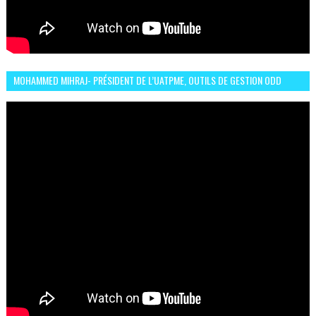
MOHAMMED MIHRAJ- PRÉSIDENT DE L’UATPME, OUTILS DE GESTION ODD
POUR UNE VILLE DURABLE (GARDEN EXPO)