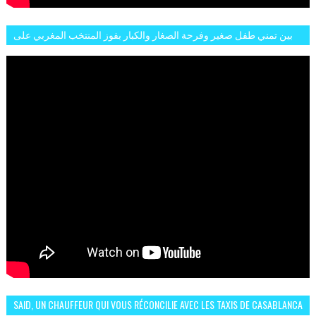
بين تمني طفل صغير وفرحة الصغار والكبار بفوز المنتخب المغربي على
البلجيكي هاته الاجواء والارتسامات
SAID, UN CHAUFFEUR QUI VOUS RÉCONCILIE AVEC LES TAXIS DE CASABLANCA