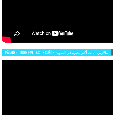
MÄLAREN- TROISIÈME LAC DE SUÈDE -مالارين - ثالث أكبر بحيرة في السويد