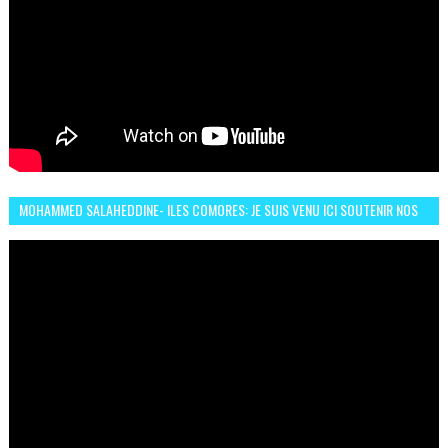
MOHAMMED SALAHEDDINE- ILES COMORES: JE SUIS VENU ICI SOUTENIR NOS
FEMMES AFRICAINES À RABAT