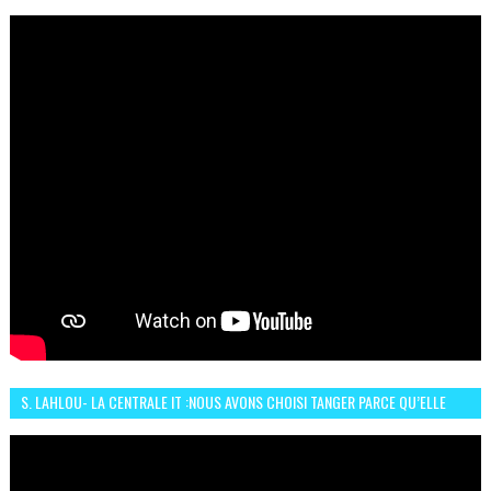
S. LAHLOU- LA CENTRALE IT :NOUS AVONS CHOISI TANGER PARCE QU’ELLE
CONNAIT UN GRAND DÉVELOPPEMENT