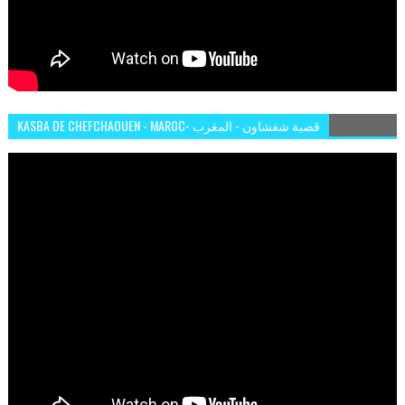
KASBA DE CHEFCHAOUEN - MAROC- قصبة شفشاون - المغرب