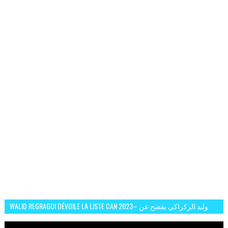
WALID REGRAGUI DÉVOILE LA LISTE CAN 2023– وليد الركراكي يفصح عن
لائحة كأس افريقيا 2023