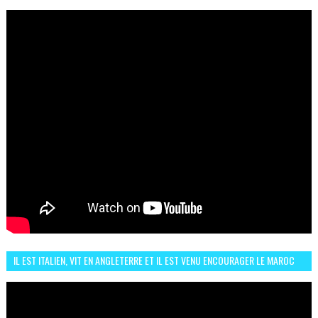
LE CHOC MAROC–BRÉSIL DU 13 JUIN
IL EST ITALIEN, VIT EN ANGLETERRE ET IL EST VENU ENCOURAGER LE MAROC
ET IL EST FAN DE L'AMBIANCE ICI