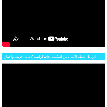
الرباط- لحظة الاعلان عن المكتب الدائم لرابطة كاتبات افريقيا واختيار
تاسع مارس للكاتبة الافريقية