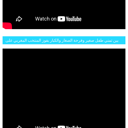
بين تمني طفل صغير وفرحة الصغار والكبار بفوز المنتخب المغربي على
البلجيكي هاته الاجواء والارتسامات