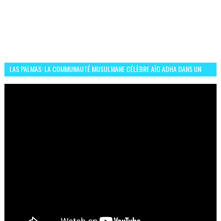
LAS PALMAS: LA COMMUNAUTÉ MUSULMANE CÉLÈBRE AÏD ADHA DANS UN
ESPRIT DE FRATERNITÉ ET VIVRE-ENSEMBLE