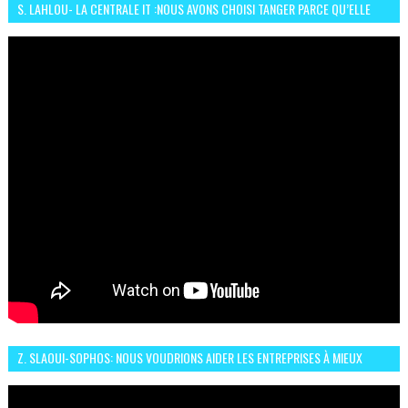
S. LAHLOU- LA CENTRALE IT :NOUS AVONS CHOISI TANGER PARCE QU’ELLE
CONNAIT UN GRAND DÉVELOPPEMENT
Z. SLAOUI-SOPHOS: NOUS VOUDRIONS AIDER LES ENTREPRISES À MIEUX
SÉCURISER LEUR SYSTÈME D'INFORMATION