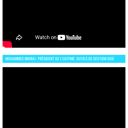
MOHAMMED MIHRAJ- PRÉSIDENT DE L’UATPME, OUTILS DE GESTION ODD
POUR UNE VILLE DURABLE (GARDEN EXPO)