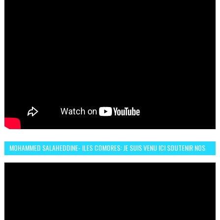
MOHAMMED SALAHEDDINE- ILES COMORES: JE SUIS VENU ICI SOUTENIR NOS
FEMMES AFRICAINES À RABAT