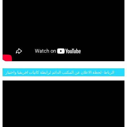
الرباط- لحظة الاعلان عن المكتب الدائم لرابطة كاتبات افريقيا واختيار
تاسع مارس للكاتبة الافريقية