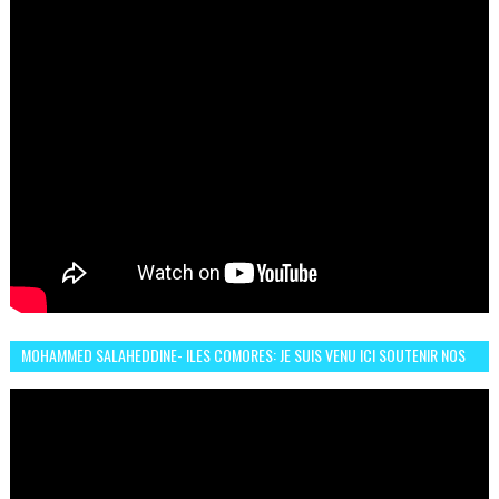
MOHAMMED SALAHEDDINE- ILES COMORES: JE SUIS VENU ICI SOUTENIR NOS
FEMMES AFRICAINES À RABAT