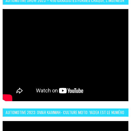
AUTOMOTIVE SHOW 2023 – 450 GARAGISTES FORMÉS CHAQUE, L’INGÉNIEUR
ABDERRAHMANE FAFOURI NOUS EN PARLE
AUTOMOTIVE 2023: OMAR KAMMAH- CULTURE MOTO: YADEA EST LE NUMÉRO
UN DES DEUX ROUES ÉLECTRIQUES