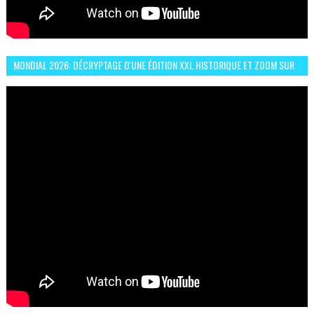
MONDIAL 2026: DÉCRYPTAGE D'UNE ÉDITION XXL HISTORIQUE ET ZOOM SUR
LE CHOC MAROC–BRÉSIL DU 13 JUIN