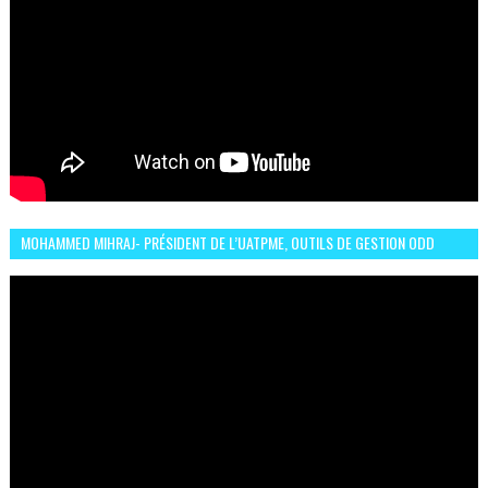
MOHAMMED MIHRAJ- PRÉSIDENT DE L’UATPME, OUTILS DE GESTION ODD
POUR UNE VILLE DURABLE (GARDEN EXPO)