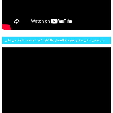
بين تمني طفل صغير وفرحة الصغار والكبار بفوز المنتخب المغربي على
البلجيكي هاته الاجواء والارتسامات