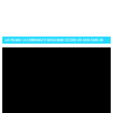
LAS PALMAS: LA COMMUNAUTÉ MUSULMANE CÉLÈBRE AÏD ADHA DANS UN
ESPRIT DE FRATERNITÉ ET VIVRE-ENSEMBLE