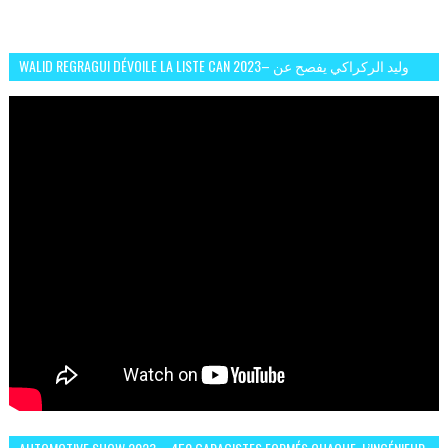
WALID REGRAGUI DÉVOILE LA LISTE CAN 2023– وليد الركراكي يفصح عن
لائحة كأس افريقيا 2023