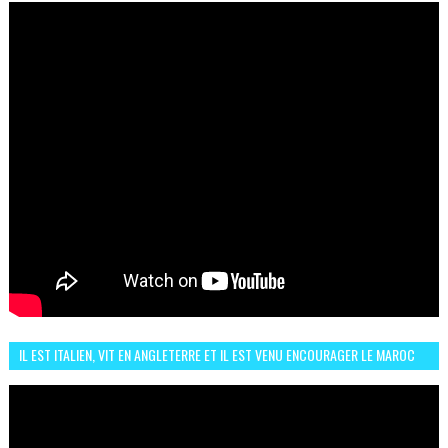
IL EST ITALIEN, VIT EN ANGLETERRE ET IL EST VENU ENCOURAGER LE MAROC
ET IL EST FAN DE L'AMBIANCE ICI