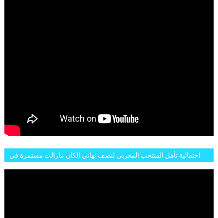
احتفالية تأهل المنتخب المغربي لنصف نهائي الكان مازالت مستمرة في
شوارع الرباط وهاته انطباعات الجمهور