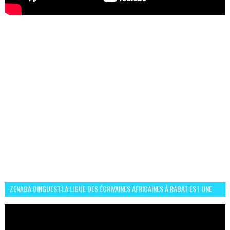
ZENABA DINGUEST:LA LIGUE DES ÉCRIVAINES AFRICAINES À RABAT EST UNE
OCCASION D’ÉCHANGE ET RÉSEAUTAGE