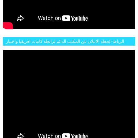
الرباط- لحظة الاعلان عن المكتب الدائم لرابطة كاتبات افريقيا واختيار
تاسع مارس للكاتبة الافريقية