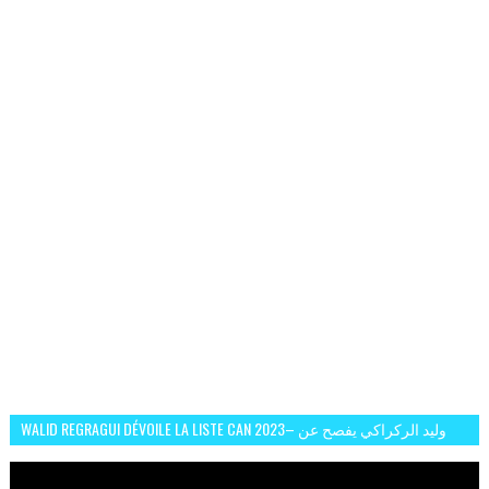
WALID REGRAGUI DÉVOILE LA LISTE CAN 2023– وليد الركراكي يفصح عن
لائحة كأس افريقيا 2023