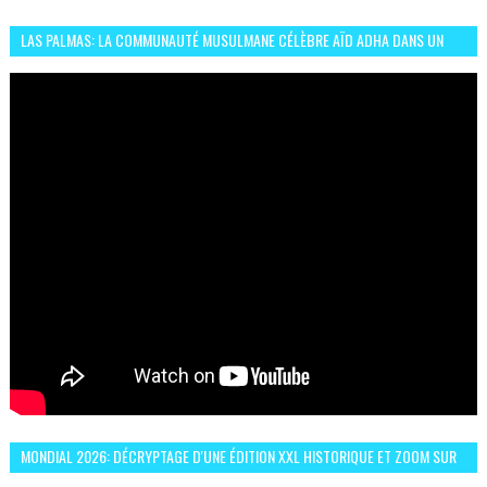
LAS PALMAS: LA COMMUNAUTÉ MUSULMANE CÉLÈBRE AÏD ADHA DANS UN
ESPRIT DE FRATERNITÉ ET VIVRE-ENSEMBLE
MONDIAL 2026: DÉCRYPTAGE D'UNE ÉDITION XXL HISTORIQUE ET ZOOM SUR
LE CHOC MAROC–BRÉSIL DU 13 JUIN