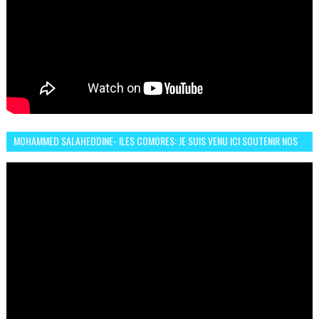
MOHAMMED SALAHEDDINE- ILES COMORES: JE SUIS VENU ICI SOUTENIR NOS
FEMMES AFRICAINES À RABAT