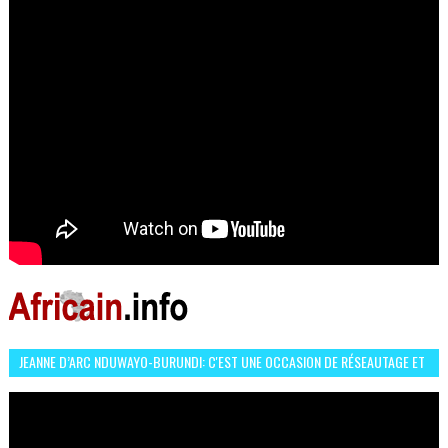
JEANNE D’ARC NDUWAYO-BURUNDI: C'EST UNE OCCASION DE RÉSEAUTAGE ET
L’HÉROÏNE DE MON ROMAN EST REBELLE