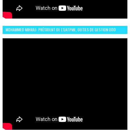
MOHAMMED MIHRAJ- PRÉSIDENT DE L’UATPME, OUTILS DE GESTION ODD
POUR UNE VILLE DURABLE (GARDEN EXPO)