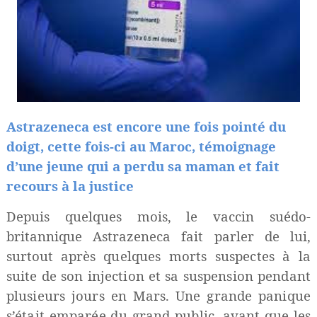
Astrazeneca est encore une fois pointé du
doigt, cette fois-ci au Maroc, témoignage
d’une jeune qui a perdu sa maman et fait
recours à la justice
Depuis quelques mois, le vaccin
suédo-
britannique
Astrazeneca
fait parler de lui,
surtout après
quelques morts suspectes à la
suite de son injection et sa suspension pendant
plusieurs jours en Mars. Une grande panique
s’était emparée du grand public, avant que les