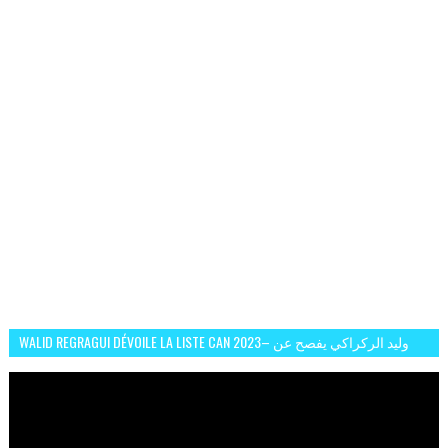
WALID REGRAGUI DÉVOILE LA LISTE CAN 2023– وليد الركراكي يفصح عن
لائحة كأس افريقيا 2023