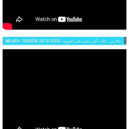
MÄLAREN- TROISIÈME LAC DE SUÈDE -مالارين - ثالث أكبر بحيرة في السويد