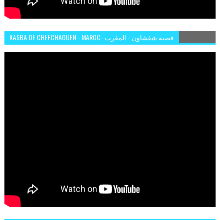
KASBA DE CHEFCHAOUEN - MAROC- قصبة شفشاون - المغرب