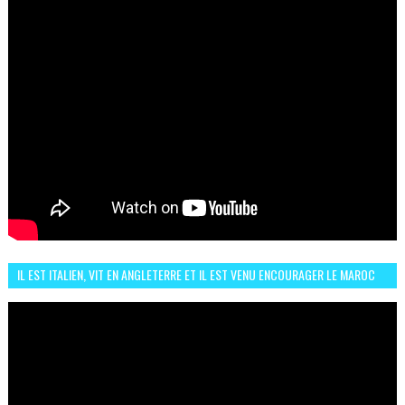
IL EST ITALIEN, VIT EN ANGLETERRE ET IL EST VENU ENCOURAGER LE MAROC
ET IL EST FAN DE L'AMBIANCE ICI