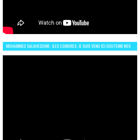
MOHAMMED SALAHEDDINE- ILES COMORES: JE SUIS VENU ICI SOUTENIR NOS
FEMMES AFRICAINES À RABAT