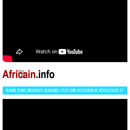
JEANNE D’ARC NDUWAYO-BURUNDI: C'EST UNE OCCASION DE RÉSEAUTAGE ET
L’HÉROÏNE DE MON ROMAN EST REBELLE