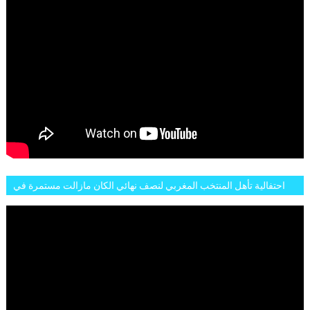
احتفالية تأهل المنتخب المغربي لنصف نهائي الكان مازالت مستمرة في
شوارع الرباط وهاته انطباعات الجمهور