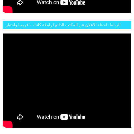
الرباط- لحظة الاعلان عن المكتب الدائم لرابطة كاتبات افريقيا واختيار
تاسع مارس للكاتبة الافريقية