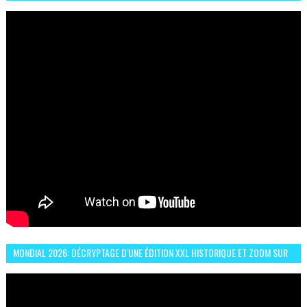
ESPRIT DE FRATERNITÉ ET VIVRE-ENSEMBLE
MONDIAL 2026: DÉCRYPTAGE D'UNE ÉDITION XXL HISTORIQUE ET ZOOM SUR
LE CHOC MAROC–BRÉSIL DU 13 JUIN