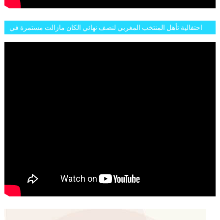
احتفالية تأهل المنتخب المغربي لنصف نهائي الكان مازالت مستمرة في
شوارع الرباط وهاته انطباعات الجمهور