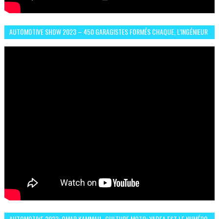
AUTOMOTIVE SHOW 2023 – 450 GARAGISTES FORMÉS CHAQUE, L’INGÉNIEUR
ABDERRAHMANE FAFOURI NOUS EN PARLE
AUTOMOTIVE 2023: OMAR KAMMAH- CULTURE MOTO: YADEA EST LE NUMÉRO