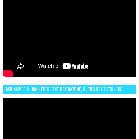
MOHAMMED MIHRAJ- PRÉSIDENT DE L’UATPME, OUTILS DE GESTION ODD
POUR UNE VILLE DURABLE (GARDEN EXPO)