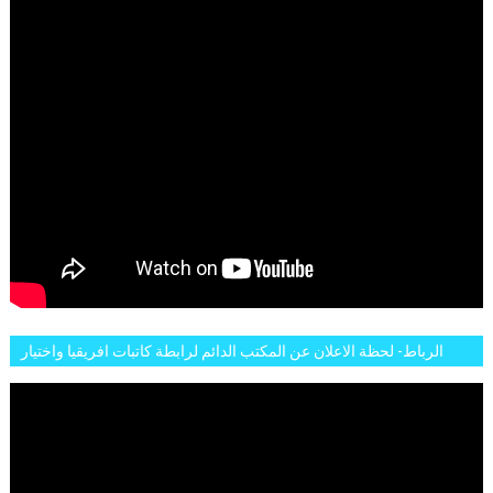
الرباط- لحظة الاعلان عن المكتب الدائم لرابطة كاتبات افريقيا واختيار
تاسع مارس للكاتبة الافريقية