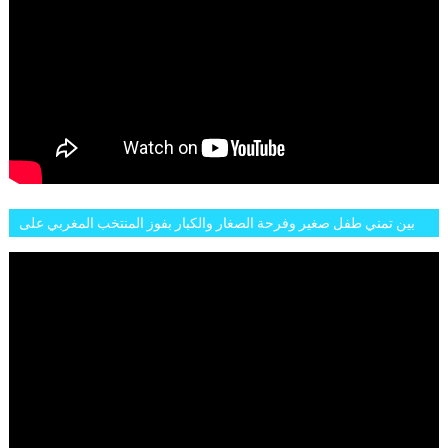
بين تمني طفل صغير وفرحة الصغار والكبار بفوز المنتخب المغربي على
البلجيكي هاته الاجواء والارتسامات