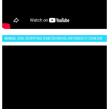
MONDIAL 2026: DÉCRYPTAGE D'UNE ÉDITION XXL HISTORIQUE ET ZOOM SUR
LE CHOC MAROC–BRÉSIL DU 13 JUIN