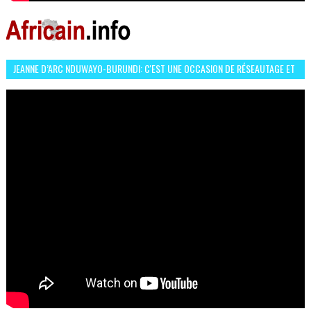
JEANNE D’ARC NDUWAYO-BURUNDI: C'EST UNE OCCASION DE RÉSEAUTAGE ET
L’HÉROÏNE DE MON ROMAN EST REBELLE