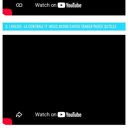
S. LAHLOU- LA CENTRALE IT :NOUS AVONS CHOISI TANGER PARCE QU’ELLE
CONNAIT UN GRAND DÉVELOPPEMENT