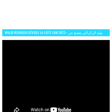
WALID REGRAGUI DÉVOILE LA LISTE CAN 2023– وليد الركراكي يفصح عن
لائحة كأس افريقيا 2023