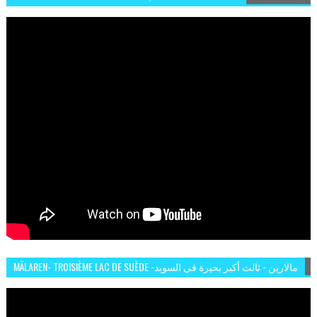
MÄLAREN- TROISIÈME LAC DE SUÈDE -مالارين - ثالث أكبر بحيرة في السويد