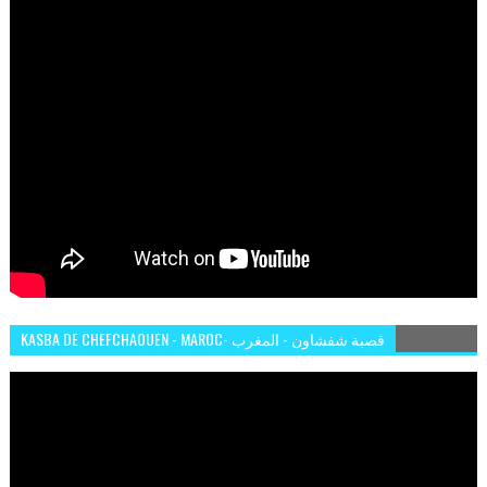
KASBA DE CHEFCHAOUEN - MAROC- قصبة شفشاون - المغرب