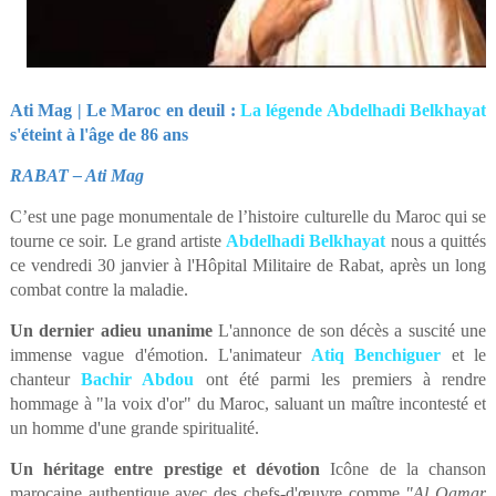
Ati Mag | Le Maroc en deuil :
La légende Abdelhadi Belkhayat
s'éteint à l'âge de 86 ans
RABAT – Ati Mag
C’est une page monumentale de l’histoire culturelle du Maroc qui se
tourne ce soir. Le grand artiste
Abdelhadi Belkhayat
nous a quittés
ce vendredi 30 janvier à l'Hôpital Militaire de Rabat, après un long
combat contre la maladie.
Un dernier adieu unanime
L'annonce de son décès a suscité une
immense vague d'émotion. L'animateur
Atiq Benchiguer
et le
chanteur
Bachir Abdou
ont été parmi les premiers à rendre
hommage à "la voix d'or" du Maroc, saluant un maître incontesté et
un homme d'une grande spiritualité.
Un héritage entre prestige et dévotion
Icône de la chanson
marocaine authentique avec des chefs-d'œuvre comme
"Al Qamar