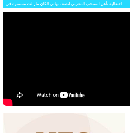
احتفالية تأهل المنتخب المغربي لنصف نهائي الكان مازالت مستمرة في
شوارع الرباط وهاته انطباعات الجمهور