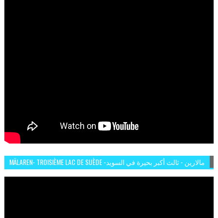
MÄLAREN- TROISIÈME LAC DE SUÈDE -مالارين - ثالث أكبر بحيرة في السويد