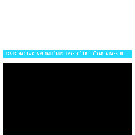
LAS PALMAS: LA COMMUNAUTÉ MUSULMANE CÉLÈBRE AÏD ADHA DANS UN
ESPRIT DE FRATERNITÉ ET VIVRE-ENSEMBLE