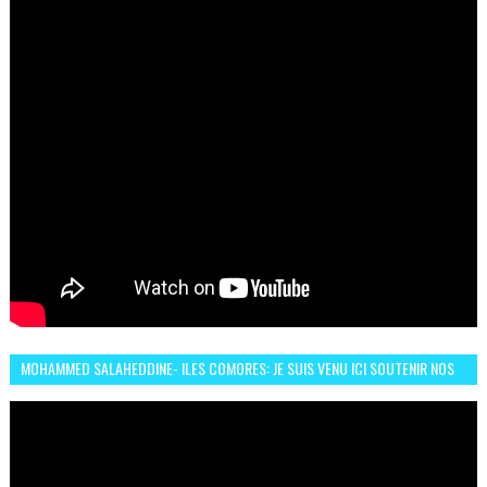
MOHAMMED SALAHEDDINE- ILES COMORES: JE SUIS VENU ICI SOUTENIR NOS
FEMMES AFRICAINES À RABAT