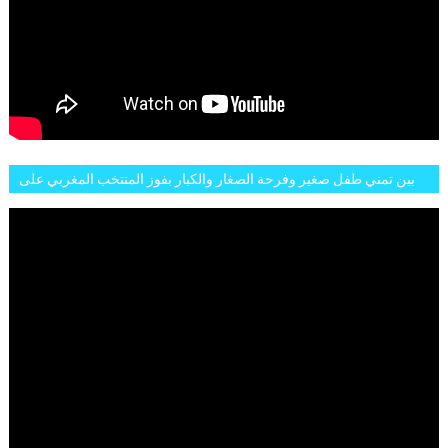
بين تمني طفل صغير وفرحة الصغار والكبار بفوز المنتخب المغربي على
البلجيكي هاته الاجواء والارتسامات