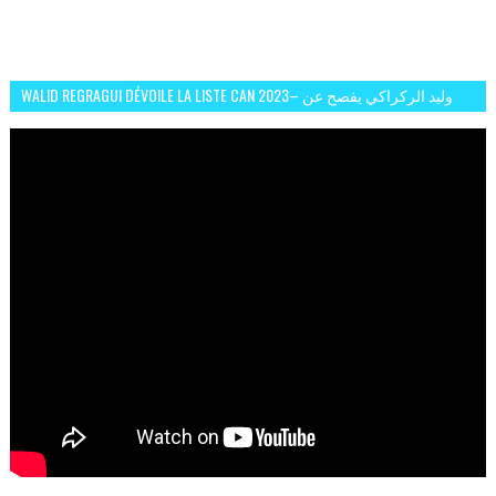
WALID REGRAGUI DÉVOILE LA LISTE CAN 2023– وليد الركراكي يفصح عن
لائحة كأس افريقيا 2023