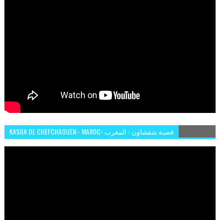
KASBA DE CHEFCHAOUEN - MAROC- قصبة شفشاون - المغرب