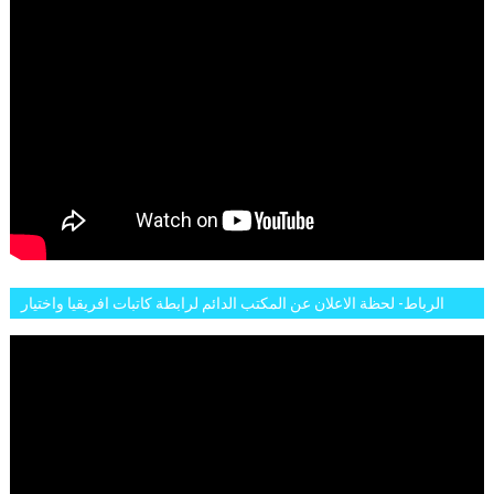
الرباط- لحظة الاعلان عن المكتب الدائم لرابطة كاتبات افريقيا واختيار
تاسع مارس للكاتبة الافريقية