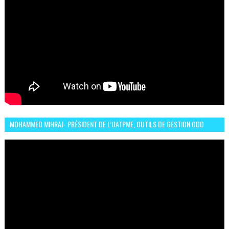
MOHAMMED MIHRAJ- PRÉSIDENT DE L’UATPME, OUTILS DE GESTION ODD
POUR UNE VILLE DURABLE (GARDEN EXPO)