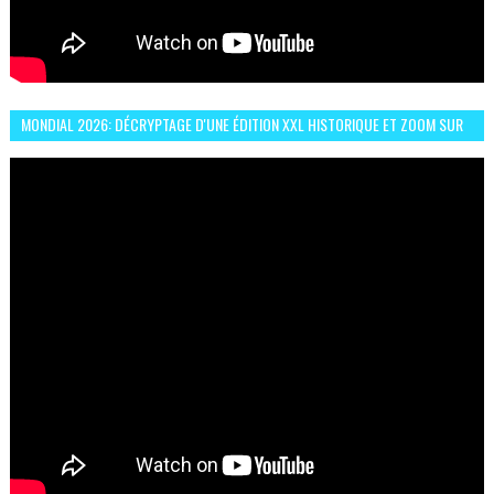
MONDIAL 2026: DÉCRYPTAGE D'UNE ÉDITION XXL HISTORIQUE ET ZOOM SUR
LE CHOC MAROC–BRÉSIL DU 13 JUIN