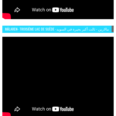
MÄLAREN- TROISIÈME LAC DE SUÈDE -مالارين - ثالث أكبر بحيرة في السويد