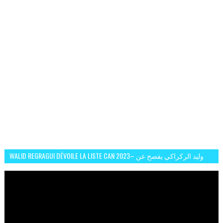
WALID REGRAGUI DÉVOILE LA LISTE CAN 2023– وليد الركراكي يفصح عن
لائحة كأس افريقيا 2023