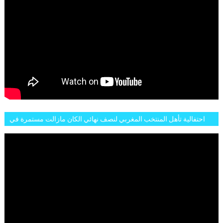
احتفالية تأهل المنتخب المغربي لنصف نهائي الكان مازالت مستمرة في
شوارع الرباط وهاته انطباعات الجمهور