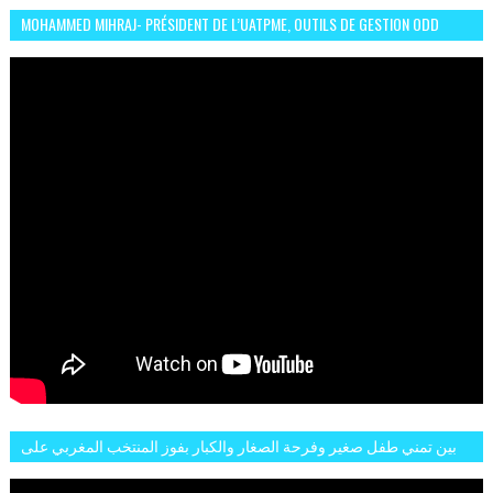
MOHAMMED MIHRAJ- PRÉSIDENT DE L’UATPME, OUTILS DE GESTION ODD
POUR UNE VILLE DURABLE (GARDEN EXPO)
بين تمني طفل صغير وفرحة الصغار والكبار بفوز المنتخب المغربي على
البلجيكي هاته الاجواء والارتسامات