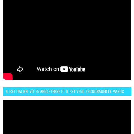
IL EST ITALIEN, VIT EN ANGLETERRE ET IL EST VENU ENCOURAGER LE MAROC
ET IL EST FAN DE L'AMBIANCE ICI