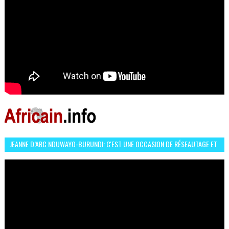
JEANNE D’ARC NDUWAYO-BURUNDI: C'EST UNE OCCASION DE RÉSEAUTAGE ET
L’HÉROÏNE DE MON ROMAN EST REBELLE