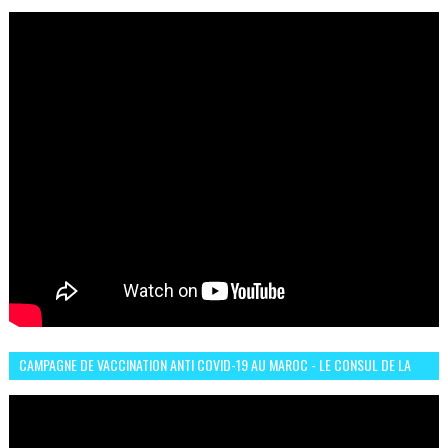
LES COMMUNAUTÉS AFRICAINES AU MAROC
CAMPAGNE DE VACCINATION ANTI COVID-19 AU MAROC - LE CONSUL DE LA
GUINÉE À CASABLANCA TÉMOIGNE