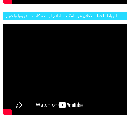
الرباط- لحظة الاعلان عن المكتب الدائم لرابطة كاتبات افريقيا واختيار
تاسع مارس للكاتبة الافريقية