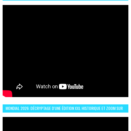
ESPRIT DE FRATERNITÉ ET VIVRE-ENSEMBLE
MONDIAL 2026: DÉCRYPTAGE D'UNE ÉDITION XXL HISTORIQUE ET ZOOM SUR
LE CHOC MAROC–BRÉSIL DU 13 JUIN