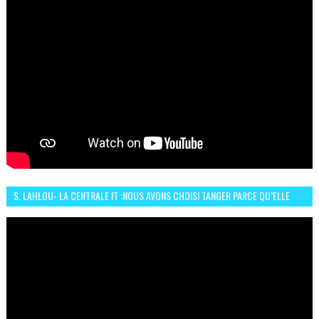
S. LAHLOU- LA CENTRALE IT :NOUS AVONS CHOISI TANGER PARCE QU’ELLE
CONNAIT UN GRAND DÉVELOPPEMENT