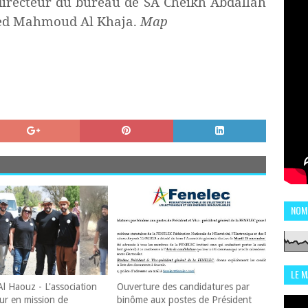
 directeur du bureau de SA Cheikh Abdallah
ed Mahmoud Al Khaja.
Map
NOM
LE 
Al Haouz - L'association
Ouverture des candidatures par
CHI
ur en mission de
binôme aux postes de Président