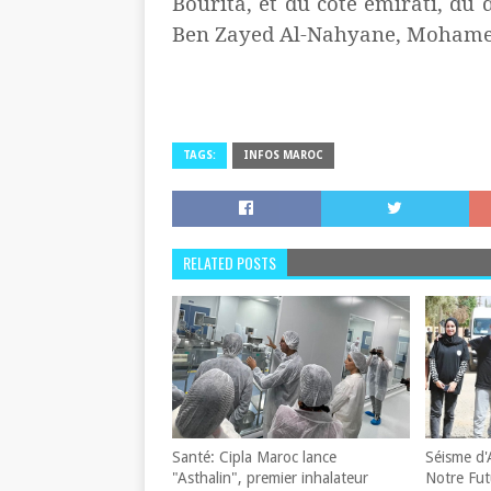
Bourita, et du côté émirati, du
Ben Zayed Al-Nahyane, Moham
TAGS:
INFOS MAROC
RELATED POSTS
Santé: Cipla Maroc lance
Séisme d'
"Asthalin", premier inhalateur
Notre Fut