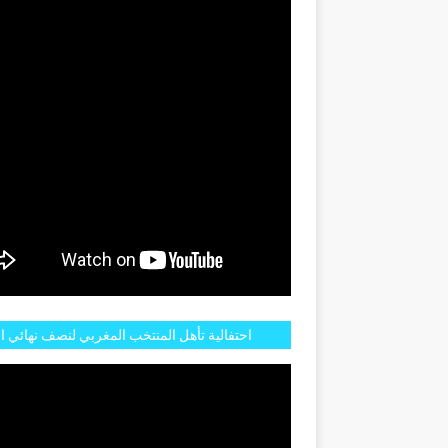
GENTINE
احتفالية تأهل المنتخب المغربي لنصف نهائي ا
مازالت مستمرة في شوارع الرباط وهاته انطبا
الجم