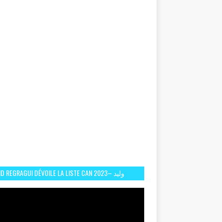
D REGRAGUI DÉVOILE LA LISTE CAN 2023– وليد
الركراكي يفصح عن لائحة كأس افريقيا 2023