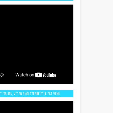
TORIQUE ET ZOOM SUR LE CHOC MAROC–BRÉSIL DU
UIN
ST ITALIEN, VIT EN ANGLETERRE ET IL EST VENU
URAGER LE MAROC ET IL EST FAN DE L'AMBIANCE ICI