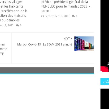
L'AR
vers les villages
et Vice –président général de la
et les habitants
FENELEC pour le mandat 2023 –
l’accélération de la
2026
ction des maisons
September 18, 2023
0
 ou démolies
r 18, 2023
0
NEXT
onie
Maroc- Covid-19 : Le SIAM 2021 annulé
 comme
ump
لكان
عات
هور