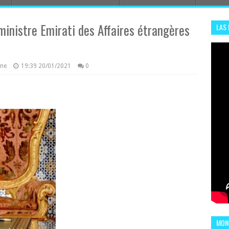
inistre Emirati des Affaires étrangères
LAS
ADHA
ENS
azine
19:39
20/01/2021
0
MOND