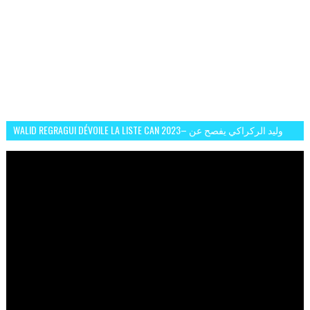
WALID REGRAGUI DÉVOILE LA LISTE CAN 2023– وليد الركراكي يفصح عن
لائحة كأس افريقيا 2023