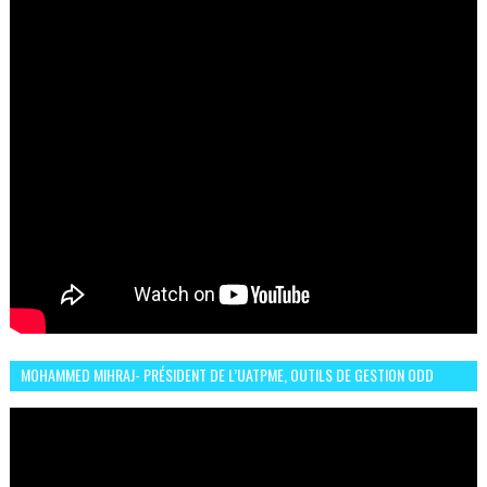
MOHAMMED MIHRAJ- PRÉSIDENT DE L’UATPME, OUTILS DE GESTION ODD
POUR UNE VILLE DURABLE (GARDEN EXPO)