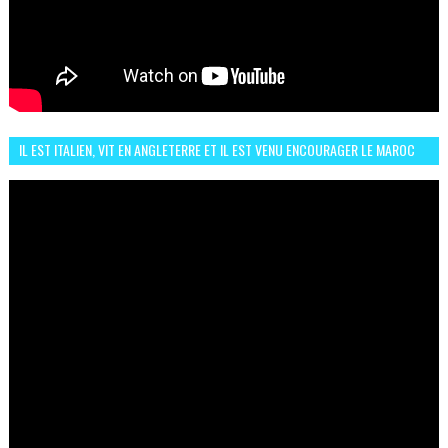
IL EST ITALIEN, VIT EN ANGLETERRE ET IL EST VENU ENCOURAGER LE MAROC
ET IL EST FAN DE L'AMBIANCE ICI