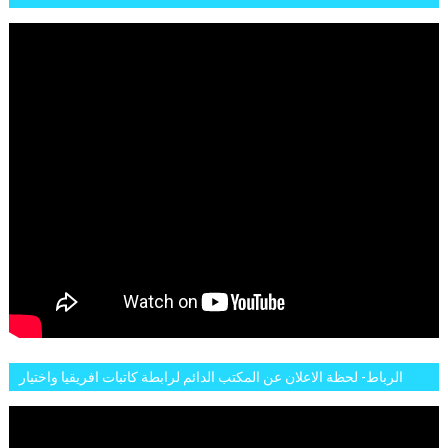
FEMMES AFRICAINES À RABAT
الرباط- لحظة الاعلان عن المكتب الدائم لرابطة كاتبات افريقيا واختيار
تاسع مارس للكاتبة الافريقية