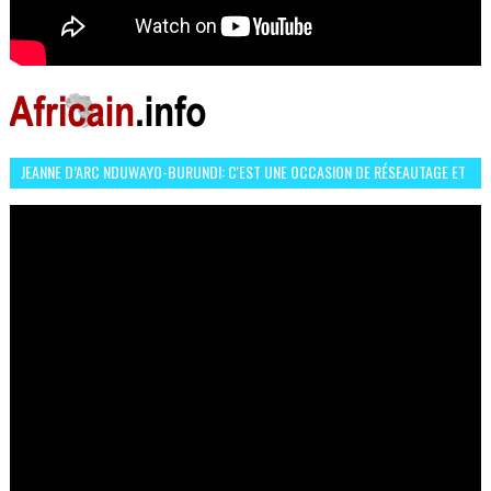
JEANNE D’ARC NDUWAYO-BURUNDI: C'EST UNE OCCASION DE RÉSEAUTAGE ET
L’HÉROÏNE DE MON ROMAN EST REBELLE