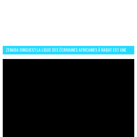
ZENABA DINGUEST:LA LIGUE DES ÉCRIVAINES AFRICAINES À RABAT EST UNE
OCCASION D’ÉCHANGE ET RÉSEAUTAGE