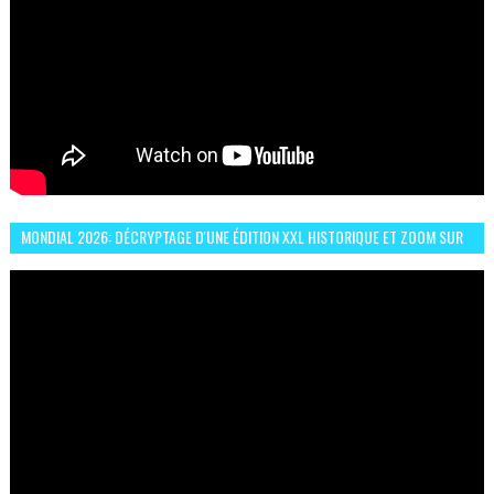
MONDIAL 2026: DÉCRYPTAGE D'UNE ÉDITION XXL HISTORIQUE ET ZOOM SUR
LE CHOC MAROC–BRÉSIL DU 13 JUIN