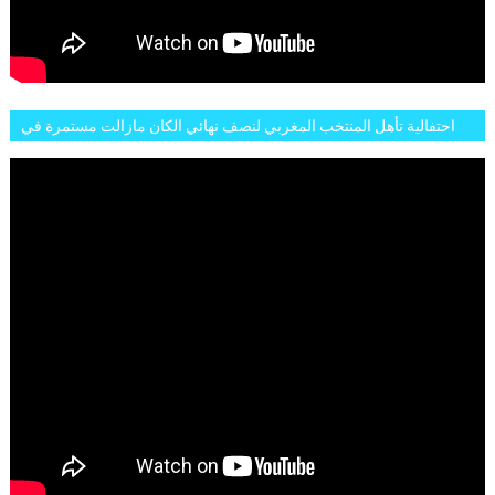
احتفالية تأهل المنتخب المغربي لنصف نهائي الكان مازالت مستمرة في
شوارع الرباط وهاته انطباعات الجمهور