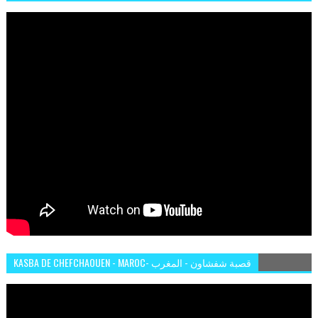
KASBA DE CHEFCHAOUEN - MAROC- قصبة شفشاون - المغرب