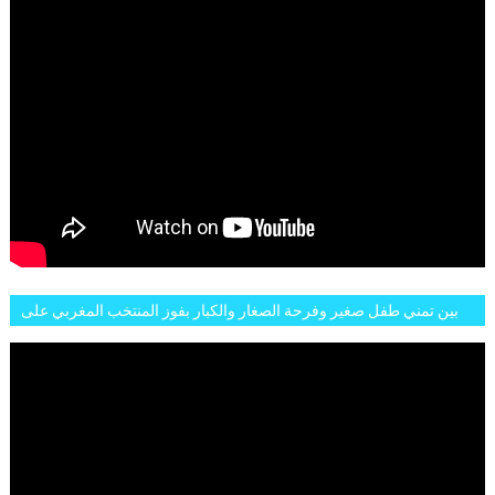
بين تمني طفل صغير وفرحة الصغار والكبار بفوز المنتخب المغربي على
البلجيكي هاته الاجواء والارتسامات