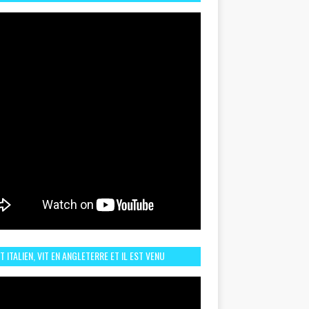
TORIQUE ET ZOOM SUR LE CHOC MAROC–BRÉSIL DU
UIN
ST ITALIEN, VIT EN ANGLETERRE ET IL EST VENU
URAGER LE MAROC ET IL EST FAN DE L'AMBIANCE ICI