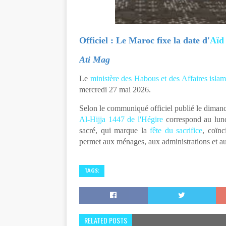
Officiel : Le Maroc fixe la date d'
Aïd
Ati Mag
Le
ministère des Habous et des Affaires isla
mercredi 27 mai 2026.
Selon le communiqué officiel publié le dimanc
Al-Hijja 1447 de l'Hégire
correspond au lund
sacré, qui marque la
fête du sacrifice
, coïnc
permet aux ménages, aux administrations et au
TAGS:
RELATED POSTS