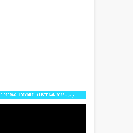
D REGRAGUI DÉVOILE LA LISTE CAN 2023– وليد
الركراكي يفصح عن لائحة كأس افريقيا 2023