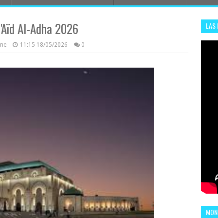
 d'Aïd Al-Adha 2026
LAS
ADHA
azine
11:15
18/05/2026
0
ENS
MOND