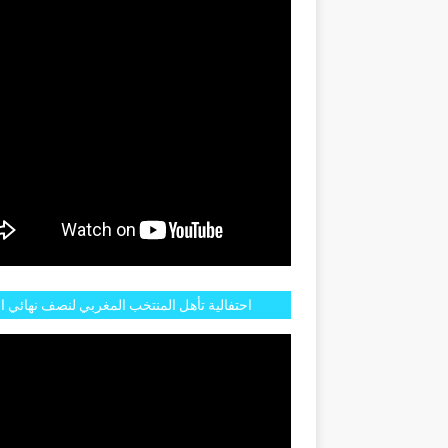
احتفالية تأهل المنتخب المغربي لنصف نهائي ا
مازالت مستمرة في شوارع الرباط وهاته انطبا
الجم