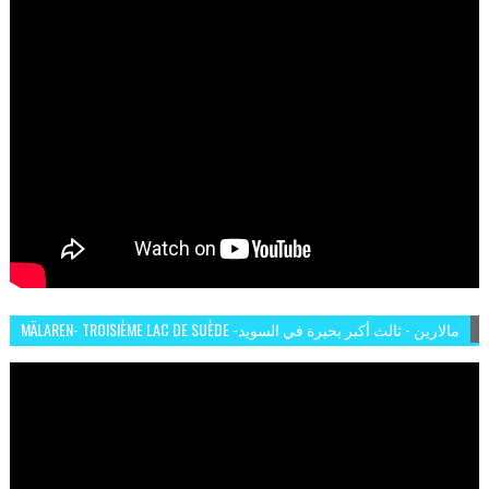
MÄLAREN- TROISIÈME LAC DE SUÈDE -مالارين - ثالث أكبر بحيرة في السويد