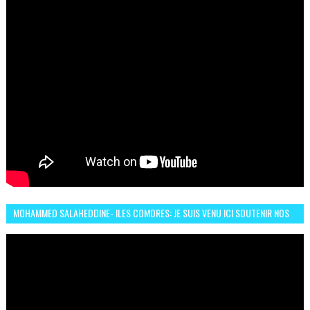
MOHAMMED SALAHEDDINE- ILES COMORES: JE SUIS VENU ICI SOUTENIR NOS
FEMMES AFRICAINES À RABAT