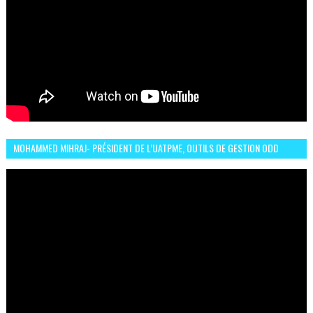
MOHAMMED MIHRAJ- PRÉSIDENT DE L’UATPME, OUTILS DE GESTION ODD
POUR UNE VILLE DURABLE (GARDEN EXPO)