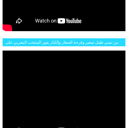
بين تمني طفل صغير وفرحة الصغار والكبار بفوز المنتخب المغربي على
البلجيكي هاته الاجواء والارتسامات