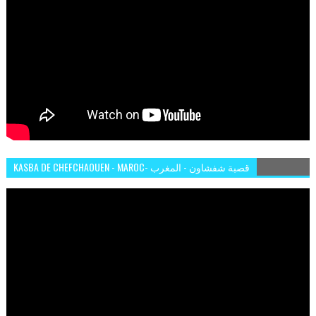
KASBA DE CHEFCHAOUEN - MAROC- قصبة شفشاون - المغرب