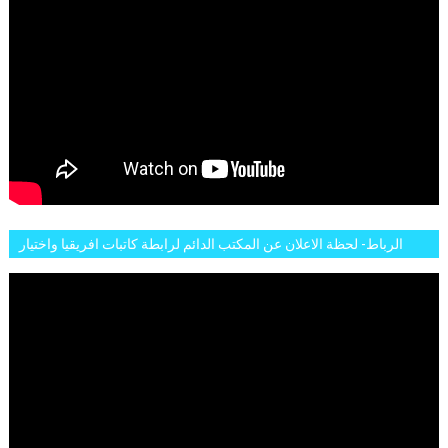
الرباط- لحظة الاعلان عن المكتب الدائم لرابطة كاتبات افريقيا واختيار
تاسع مارس للكاتبة الافريقية