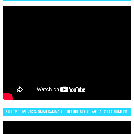
ABDERRAHMANE FAFOURI NOUS EN PARLE
AUTOMOTIVE 2023: OMAR KAMMAH- CULTURE MOTO: YADEA EST LE NUMÉRO
UN DES DEUX ROUES ÉLECTRIQUES