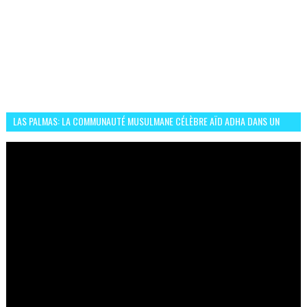
LAS PALMAS: LA COMMUNAUTÉ MUSULMANE CÉLÈBRE AÏD ADHA DANS UN
ESPRIT DE FRATERNITÉ ET VIVRE-ENSEMBLE