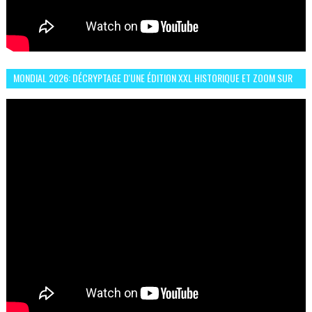
MONDIAL 2026: DÉCRYPTAGE D'UNE ÉDITION XXL HISTORIQUE ET ZOOM SUR
LE CHOC MAROC–BRÉSIL DU 13 JUIN