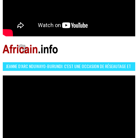
JEANNE D’ARC NDUWAYO-BURUNDI: C'EST UNE OCCASION DE RÉSEAUTAGE ET
L’HÉROÏNE DE MON ROMAN EST REBELLE