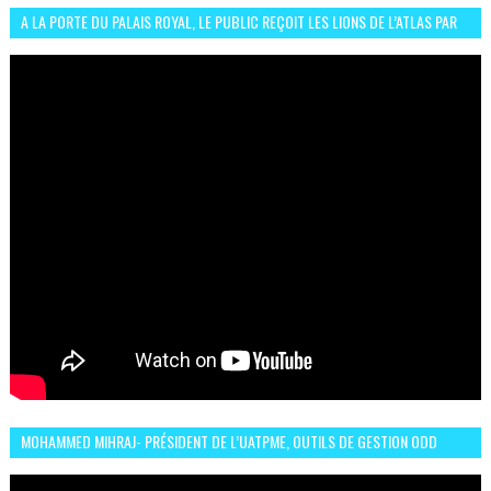
A LA PORTE DU PALAIS ROYAL, LE PUBLIC REÇOIT LES LIONS DE L’ATLAS PAR
LA CÉLÈBRE EXPRESSION SIIIR
MOHAMMED MIHRAJ- PRÉSIDENT DE L’UATPME, OUTILS DE GESTION ODD
POUR UNE VILLE DURABLE (GARDEN EXPO)