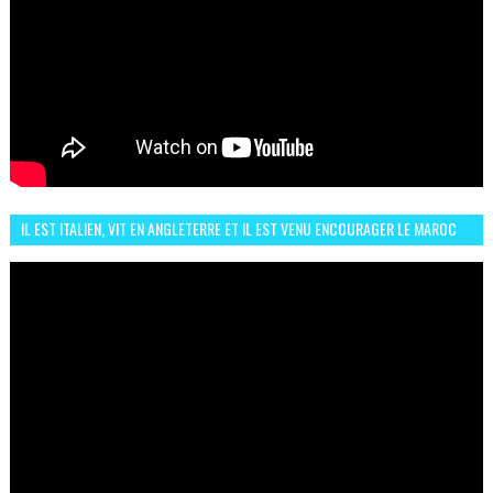
IL EST ITALIEN, VIT EN ANGLETERRE ET IL EST VENU ENCOURAGER LE MAROC
ET IL EST FAN DE L'AMBIANCE ICI