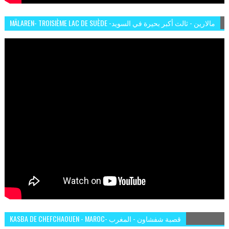
MÄLAREN- TROISIÈME LAC DE SUÈDE -مالارين - ثالث أكبر بحيرة في السويد
KASBA DE CHEFCHAOUEN - MAROC- قصبة شفشاون - المغرب