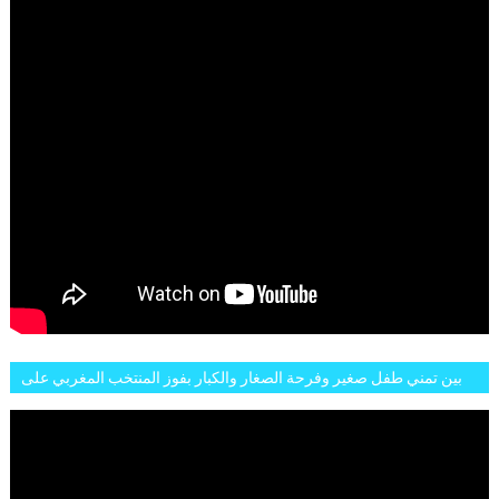
بين تمني طفل صغير وفرحة الصغار والكبار بفوز المنتخب المغربي على
البلجيكي هاته الاجواء والارتسامات