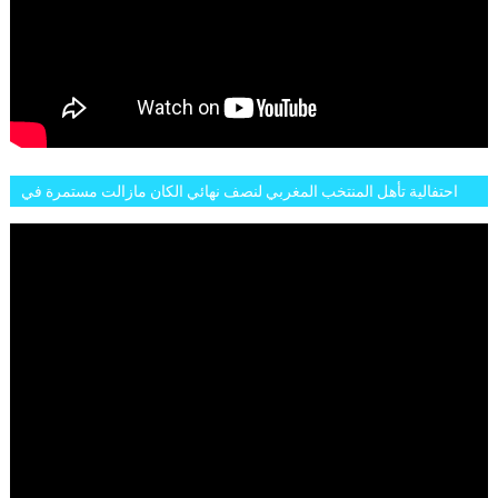
احتفالية تأهل المنتخب المغربي لنصف نهائي الكان مازالت مستمرة في
شوارع الرباط وهاته انطباعات الجمهور