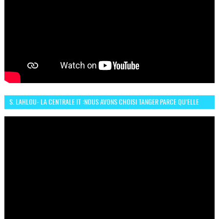
S. LAHLOU- LA CENTRALE IT :NOUS AVONS CHOISI TANGER PARCE QU’ELLE
CONNAIT UN GRAND DÉVELOPPEMENT