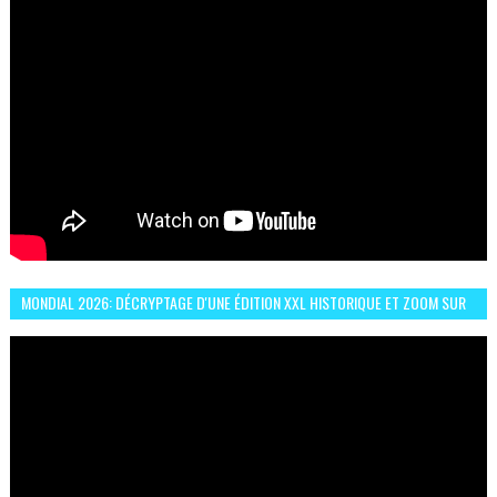
MONDIAL 2026: DÉCRYPTAGE D'UNE ÉDITION XXL HISTORIQUE ET ZOOM SUR
LE CHOC MAROC–BRÉSIL DU 13 JUIN