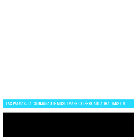
LAS PALMAS: LA COMMUNAUTÉ MUSULMANE CÉLÈBRE AÏD ADHA DANS UN
ESPRIT DE FRATERNITÉ ET VIVRE-ENSEMBLE