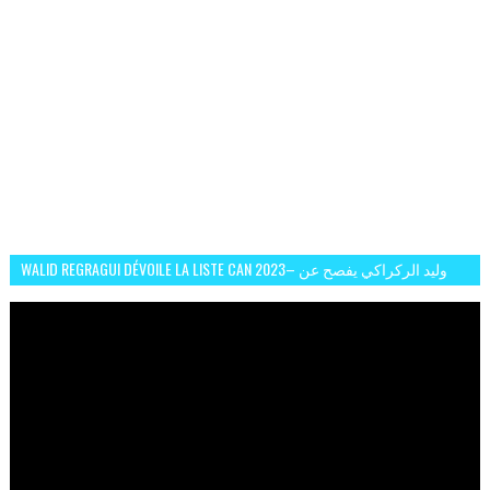
WALID REGRAGUI DÉVOILE LA LISTE CAN 2023– وليد الركراكي يفصح عن
لائحة كأس افريقيا 2023