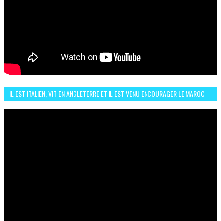
IL EST ITALIEN, VIT EN ANGLETERRE ET IL EST VENU ENCOURAGER LE MAROC
ET IL EST FAN DE L'AMBIANCE ICI