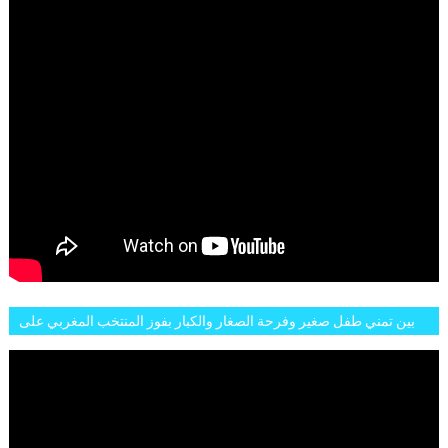
بين تمني طفل صغير وفرحة الصغار والكبار بفوز المنتخب المغربي على
البلجيكي هاته الاجواء والارتسامات