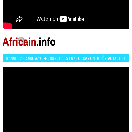
JEANNE D’ARC NDUWAYO-BURUNDI: C'EST UNE OCCASION DE RÉSEAUTAGE ET
L’HÉROÏNE DE MON ROMAN EST REBELLE