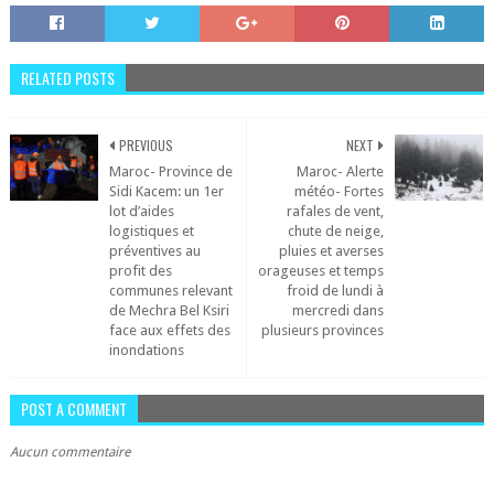
RELATED POSTS
PREVIOUS
NEXT
Maroc- Province de
Maroc- Alerte
Sidi Kacem: un 1er
météo- Fortes
lot d’aides
rafales de vent,
logistiques et
chute de neige,
préventives au
pluies et averses
profit des
orageuses et temps
communes relevant
froid de lundi à
de Mechra Bel Ksiri
mercredi dans
face aux effets des
plusieurs provinces
inondations
POST A COMMENT
Aucun commentaire