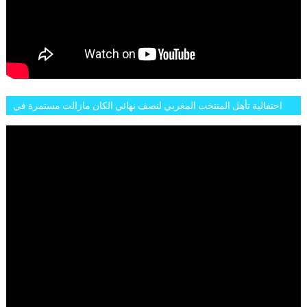
احتفالية تأهل المنتخب المغربي لنصف نهائي الكان مازالت مستمرة في
شوارع الرباط وهاته انطباعات الجمهور