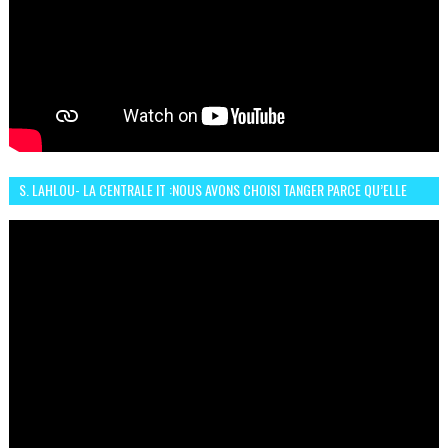
S. LAHLOU- LA CENTRALE IT :NOUS AVONS CHOISI TANGER PARCE QU’ELLE
CONNAIT UN GRAND DÉVELOPPEMENT