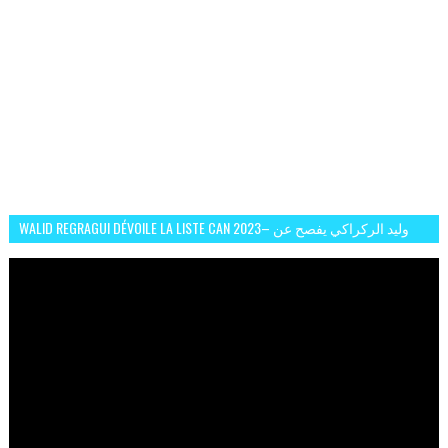
WALID REGRAGUI DÉVOILE LA LISTE CAN 2023– وليد الركراكي يفصح عن
لائحة كأس افريقيا 2023