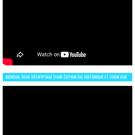
MONDIAL 2026: DÉCRYPTAGE D'UNE ÉDITION XXL HISTORIQUE ET ZOOM SUR
LE CHOC MAROC–BRÉSIL DU 13 JUIN