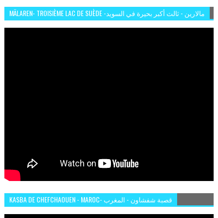
MÄLAREN- TROISIÈME LAC DE SUÈDE -مالارين - ثالث أكبر بحيرة في السويد
KASBA DE CHEFCHAOUEN - MAROC- قصبة شفشاون - المغرب