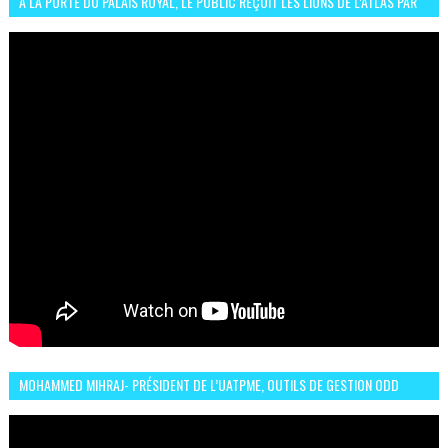
A LA PORTE DU PALAIS ROYAL, LE PUBLIC REÇOIT LES LIONS DE L’ATLAS PAR
LA CÉLÈBRE EXPRESSION SIIIR
MOHAMMED MIHRAJ- PRÉSIDENT DE L’UATPME, OUTILS DE GESTION ODD
POUR UNE VILLE DURABLE (GARDEN EXPO)