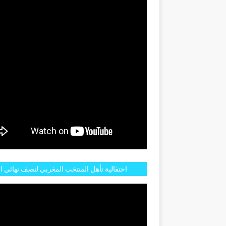
GENTINE
الية تأهل المنتخب المغربي لنصف نهائي الكان
الت مستمرة في شوارع الرباط وهاته انطباعات
مهور