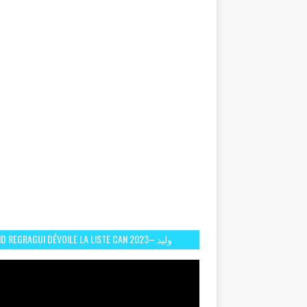
D REGRAGUI DÉVOILE LA LISTE CAN 2023– وليد
الركراكي يفصح عن لائحة كأس افريقيا 2023