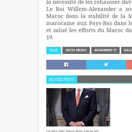
la nécessité de les rehausser da
Le Roi Willem-Alexander a so
Maroc dans la stabilité de la 
marocaine aux Pays-Bas dans l
et salué les efforts du Maroc d
19.
TAGS:
INFOS MAROC
MOHAMMED VI
WILL
RELATED POSTS
Le Roi des Pays-Bas salue les