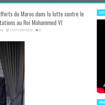
fforts du Maroc dans la lutte contre le
LAS
ADHA
utations au Roi Mohammed VI
ENS
azine
12:10
12/01/2022
0
MOND