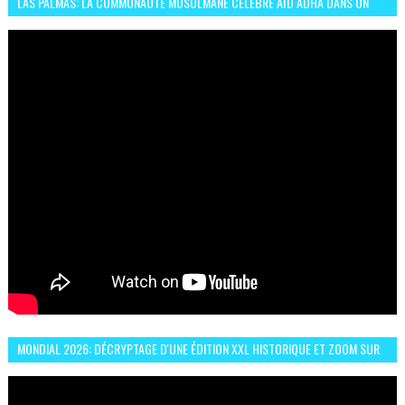
LAS PALMAS: LA COMMUNAUTÉ MUSULMANE CÉLÈBRE AÏD ADHA DANS UN
ESPRIT DE FRATERNITÉ ET VIVRE-ENSEMBLE
MONDIAL 2026: DÉCRYPTAGE D'UNE ÉDITION XXL HISTORIQUE ET ZOOM SUR
LE CHOC MAROC–BRÉSIL DU 13 JUIN