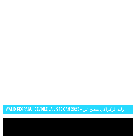
WALID REGRAGUI DÉVOILE LA LISTE CAN 2023– وليد الركراكي يفصح عن
لائحة كأس افريقيا 2023