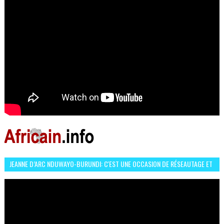
JEANNE D’ARC NDUWAYO-BURUNDI: C'EST UNE OCCASION DE RÉSEAUTAGE ET
L’HÉROÏNE DE MON ROMAN EST REBELLE