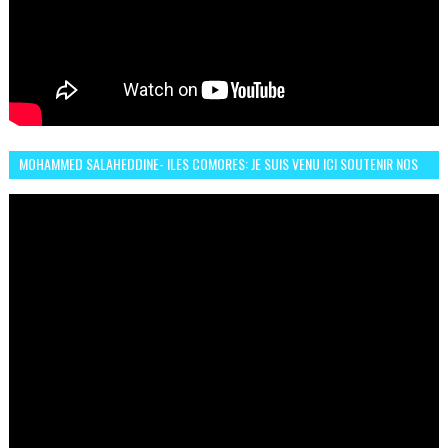
MOHAMMED SALAHEDDINE- ILES COMORES: JE SUIS VENU ICI SOUTENIR NOS
FEMMES AFRICAINES À RABAT