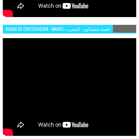
KASBA DE CHEFCHAOUEN - MAROC- قصبة شفشاون - المغرب