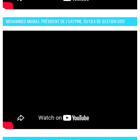
MOHAMMED MIHRAJ- PRÉSIDENT DE L’UATPME, OUTILS DE GESTION ODD
POUR UNE VILLE DURABLE (GARDEN EXPO)