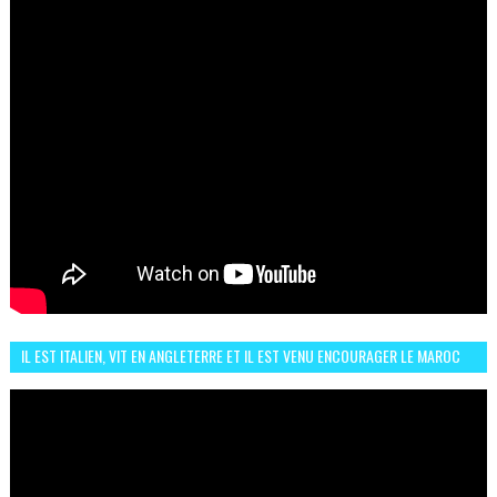
IL EST ITALIEN, VIT EN ANGLETERRE ET IL EST VENU ENCOURAGER LE MAROC
ET IL EST FAN DE L'AMBIANCE ICI