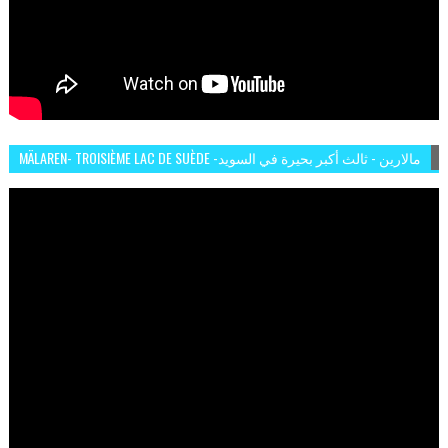
MÄLAREN- TROISIÈME LAC DE SUÈDE -مالارين - ثالث أكبر بحيرة في السويد