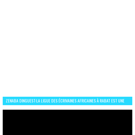
ZENABA DINGUEST:LA LIGUE DES ÉCRIVAINES AFRICAINES À RABAT EST UNE
OCCASION D’ÉCHANGE ET RÉSEAUTAGE