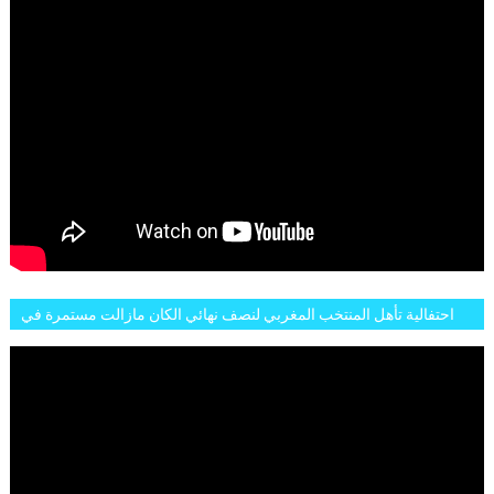
احتفالية تأهل المنتخب المغربي لنصف نهائي الكان مازالت مستمرة في
شوارع الرباط وهاته انطباعات الجمهور