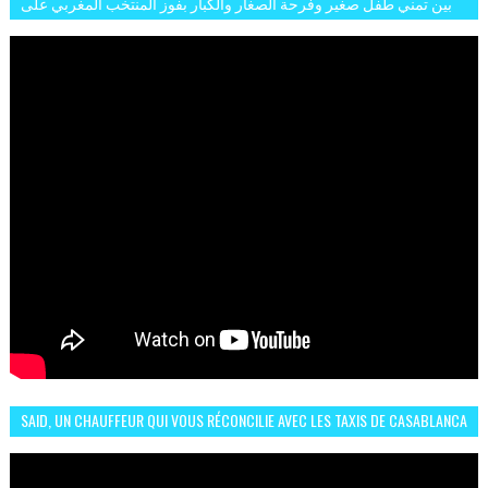
بين تمني طفل صغير وفرحة الصغار والكبار بفوز المنتخب المغربي على
البلجيكي هاته الاجواء والارتسامات
SAID, UN CHAUFFEUR QUI VOUS RÉCONCILIE AVEC LES TAXIS DE CASABLANCA