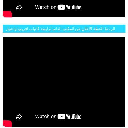
الرباط- لحظة الاعلان عن المكتب الدائم لرابطة كاتبات افريقيا واختيار
تاسع مارس للكاتبة الافريقية