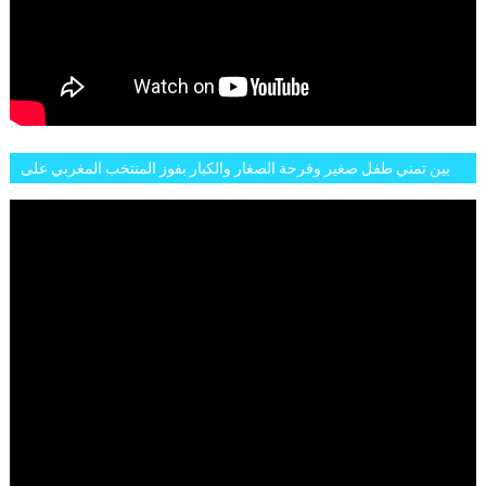
بين تمني طفل صغير وفرحة الصغار والكبار بفوز المنتخب المغربي على
البلجيكي هاته الاجواء والارتسامات