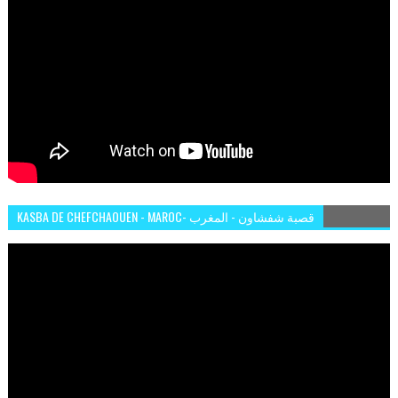
KASBA DE CHEFCHAOUEN - MAROC- قصبة شفشاون - المغرب