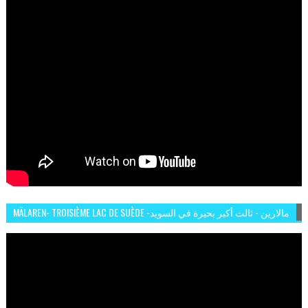
MÄLAREN- TROISIÈME LAC DE SUÈDE -مالارين - ثالث أكبر بحيرة في السويد