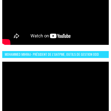
MOHAMMED MIHRAJ- PRÉSIDENT DE L’UATPME, OUTILS DE GESTION ODD
POUR UNE VILLE DURABLE (GARDEN EXPO)