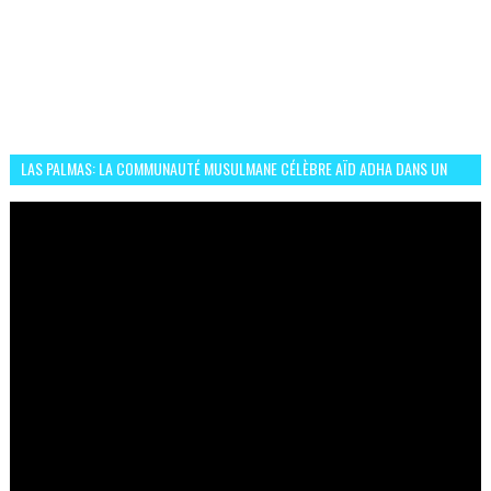
LAS PALMAS: LA COMMUNAUTÉ MUSULMANE CÉLÈBRE AÏD ADHA DANS UN
ESPRIT DE FRATERNITÉ ET VIVRE-ENSEMBLE