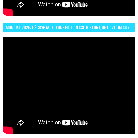
MONDIAL 2026: DÉCRYPTAGE D'UNE ÉDITION XXL HISTORIQUE ET ZOOM SUR
LE CHOC MAROC–BRÉSIL DU 13 JUIN