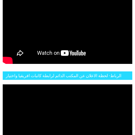
الرباط- لحظة الاعلان عن المكتب الدائم لرابطة كاتبات افريقيا واختيار
تاسع مارس للكاتبة الافريقية