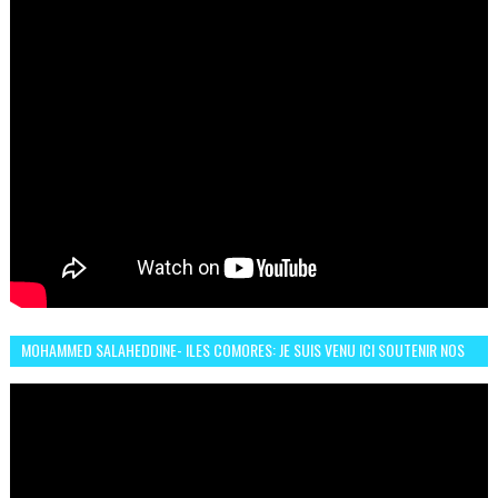
MOHAMMED SALAHEDDINE- ILES COMORES: JE SUIS VENU ICI SOUTENIR NOS
FEMMES AFRICAINES À RABAT