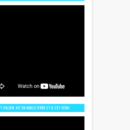
TORIQUE ET ZOOM SUR LE CHOC MAROC–BRÉSIL DU
UIN
ST ITALIEN, VIT EN ANGLETERRE ET IL EST VENU
URAGER LE MAROC ET IL EST FAN DE L'AMBIANCE ICI