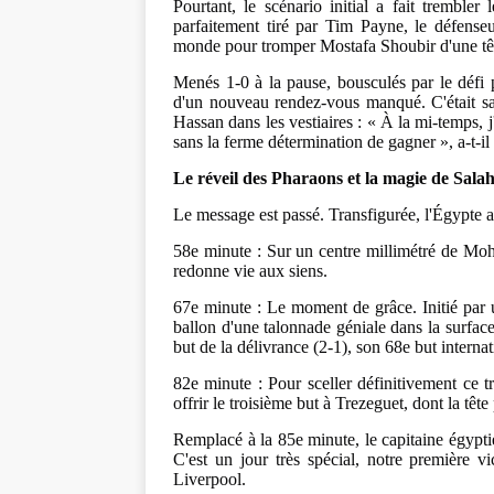
Pourtant, le scénario initial a fait tremble
parfaitement tiré par Tim Payne, le défense
monde pour tromper Mostafa Shoubir d'une têt
Menés 1-0 à la pause, bousculés par le défi
d'un nouveau rendez-vous manqué. C'était s
Hassan dans les vestiaires : « À la mi-temps, j
sans la ferme détermination de gagner », a-t-il
Le réveil des Pharaons et la magie de Sala
Le message est passé. Transfigurée, l'Égypte a 
58e minute : Sur un centre millimétré de Moh
redonne vie aux siens.
67e minute : Le moment de grâce. Initié par u
ballon d'une talonnade géniale dans la surfac
but de la délivrance (2-1), son 68e but internati
82e minute : Pour sceller définitivement ce 
offrir le troisième but à Trezeguet, dont la têt
Remplacé à la 85e minute, le capitaine égyptie
C'est un jour très spécial, notre première 
Liverpool.