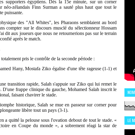
r les supporters égyptiens. Dès la 15e minute, sur un corner
ur néo-zélandais Finn Surman a sauté plus haut que tout le
e puissante.
 physique des "All Whites", les Pharaons semblaient au bord
ans compter sur le discours musclé du sélectionneur Hossam
'ai dit aux joueurs que nous ne retournerions pas sur le terrain
 confié après le match.
h
totalement pris le contrôle de la seconde période :
amed Hany, Mostafa Ziko égalise d'une tête rageuse (1-1) et
ne transition rapide, Salah s'appuie sur Ziko qui lui remet le
e. D'une frappe clinique du gauche, Mohamed Salah inscrit le
NOM
onal, faisant chavirer le stade.
triomphe historique, Salah se mue en passeur sur corner pour
e plongeante libère tout un pays (3-1).
LE 
n a quitté la pelouse sous l'ovation debout de tout le stade. «
victoire en Coupe du monde », a sobrement réagi la star de
CHI