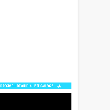
D REGRAGUI DÉVOILE LA LISTE CAN 2023– وليد
الركراكي يفصح عن لائحة كأس افريقيا 2023