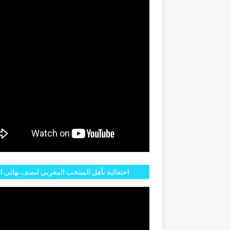
GENTINE
احتفالية تأهل المنتخب المغربي لنصف نهائي ا
مازالت مستمرة في شوارع الرباط وهاته انطبا
الجم