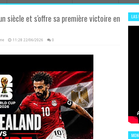
un siècle et s'offre sa première victoire en
LAS
ADHA
ENS
azine
11:28
22/06/2026
0
MOND