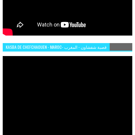
KASBA DE CHEFCHAOUEN - MAROC- قصبة شفشاون - المغرب