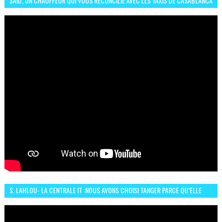
SAID, UN CHAUFFEUR QUI VOUS RÉCONCILIE AVEC LES TAXIS DE CASABLANCA
S. LAHLOU- LA CENTRALE IT :NOUS AVONS CHOISI TANGER PARCE QU’ELLE
CONNAIT UN GRAND DÉVELOPPEMENT