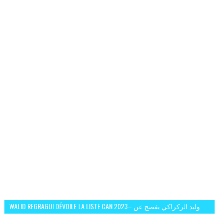
WALID REGRAGUI DÉVOILE LA LISTE CAN 2023– وليد الركراكي يفصح عن
لائحة كأس افريقيا 2023