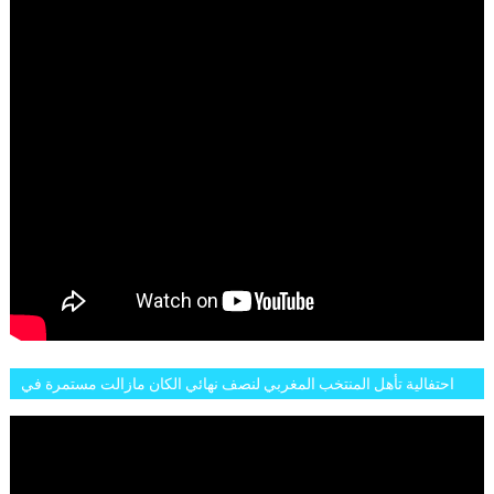
احتفالية تأهل المنتخب المغربي لنصف نهائي الكان مازالت مستمرة في
شوارع الرباط وهاته انطباعات الجمهور