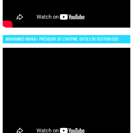
MOHAMMED MIHRAJ- PRÉSIDENT DE L’UATPME, OUTILS DE GESTION ODD
POUR UNE VILLE DURABLE (GARDEN EXPO)