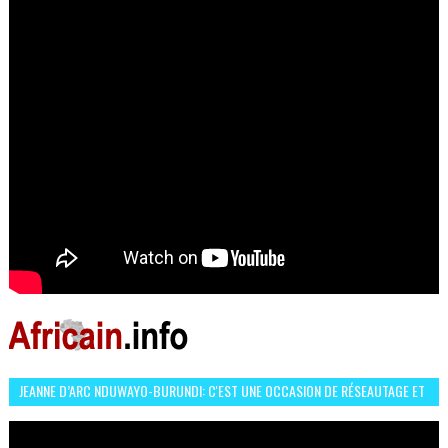
JEANNE D’ARC NDUWAYO-BURUNDI: C'EST UNE OCCASION DE RÉSEAUTAGE ET
L’HÉROÏNE DE MON ROMAN EST REBELLE