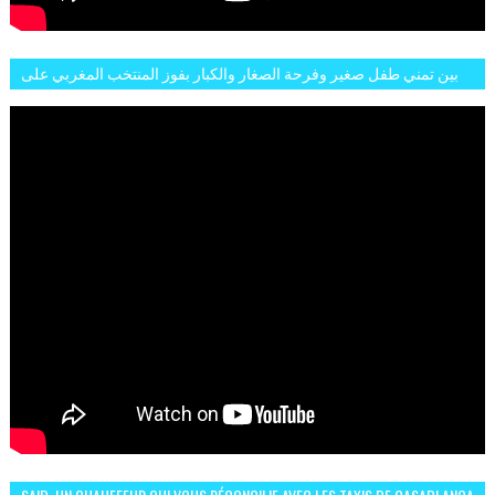
بين تمني طفل صغير وفرحة الصغار والكبار بفوز المنتخب المغربي على
البلجيكي هاته الاجواء والارتسامات