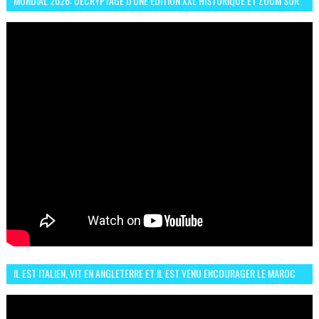
MONDIAL 2026: DÉCRYPTAGE D'UNE ÉDITION XXL HISTORIQUE ET ZOOM SUR
LE CHOC MAROC–BRÉSIL DU 13 JUIN
IL EST ITALIEN, VIT EN ANGLETERRE ET IL EST VENU ENCOURAGER LE MAROC
ET IL EST FAN DE L'AMBIANCE ICI