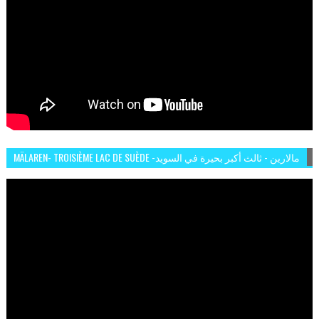
MÄLAREN- TROISIÈME LAC DE SUÈDE -مالارين - ثالث أكبر بحيرة في السويد