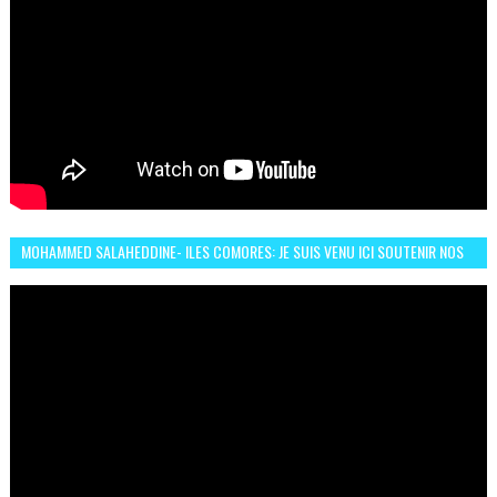
MOHAMMED SALAHEDDINE- ILES COMORES: JE SUIS VENU ICI SOUTENIR NOS
FEMMES AFRICAINES À RABAT