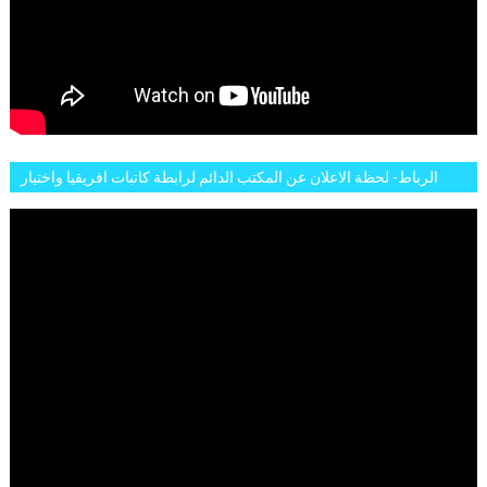
الرباط- لحظة الاعلان عن المكتب الدائم لرابطة كاتبات افريقيا واختيار
تاسع مارس للكاتبة الافريقية