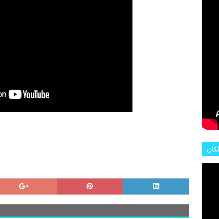
لكان
عات
هور