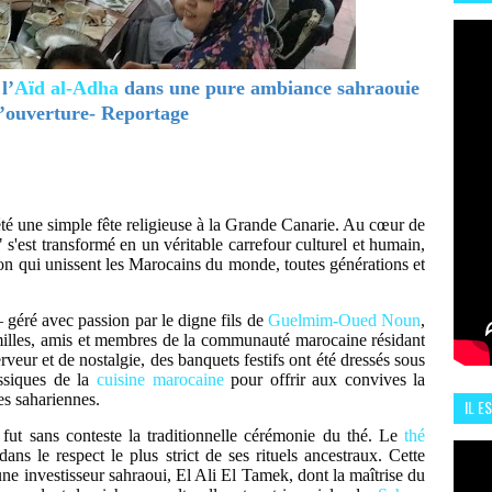
HIS
13 J
l’
Aïd al-Adha
dans une pure ambiance sahraouie
d’ouverture- Reportage
été une simple fête religieuse à la Grande Canarie. Au cœur de
 s'est transformé en un véritable carrefour culturel et humain,
sion qui unissent les Marocains du monde, toutes générations et
 – géré avec passion par le digne fils de
Guelmim-Oued Noun
,
illes, amis et membres de la communauté marocaine résidant
veur et de nostalgie, des banquets festifs ont été dressés sous
assiques de la
cuisine marocaine
pour offrir aux convives la
es sahariennes.
IL E
ENCO
e fut sans conteste la traditionnelle cérémonie du thé. Le
thé
dans le respect le plus strict de ses rituels ancestraux. Cette
une investisseur sahraoui, El Ali El Tamek, dont la maîtrise du