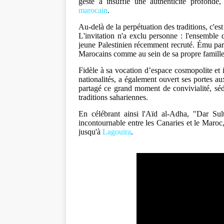
geste a insufflé une authenticité profonde,
marocain
.
​Au-delà de la perpétuation des traditions, c'
L'invitation n'a exclu personne : l'ensemble
jeune Palestinien récemment recruté. Ému par c
Marocains comme au sein de sa propre famille, 
​Fidèle à sa vocation d’espace cosmopolite et
nationalités, a également ouvert ses portes a
partagé ce grand moment de convivialité, sédu
traditions sahariennes.
​En célébrant ainsi l'Aïd al-Adha, "Dar Sul
incontournable entre les Canaries et le Maroc,
jusqu'à
Lagouira
.