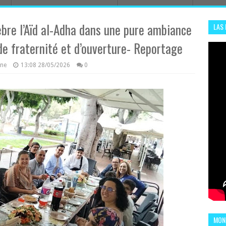
èbre l’Aïd al-Adha dans une pure ambiance
LAS
ADHA
e fraternité et d’ouverture- Reportage
ENS
azine
13:08
28/05/2026
0
MOND