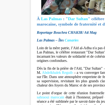
À
Las Palmas
: "
Dar Sultan
" célèbre 
marocaine, symbole de fraternité et 
​Reportage Bouchra CHAKIR/ Ati Mag
Las Palmas – Îles
Canaries
Loin de la mère patrie, l’Aïd al-Adha n'a pas 
Las Palmas, le célèbre restaurant "Dar Sultan"
incarnant les valeurs de solidarité et de cohé
origines confondues.
​Dès la fin de la prière de l'Aïd, "Dar Sultan"
M.
Abdelkhalek Reguib
– a vu converger fam
sur l'île. Dans une atmosphère empreinte de fer
sa supervision, revisitant les plus grands cl
chaleur des foyers du Maroc et de ses provinc
​Le point d'orgue de cette réunion fraternell
sahraoui marocain
était à l'honneur, préparé 
séance a été sublimée par le savoir-faire du je