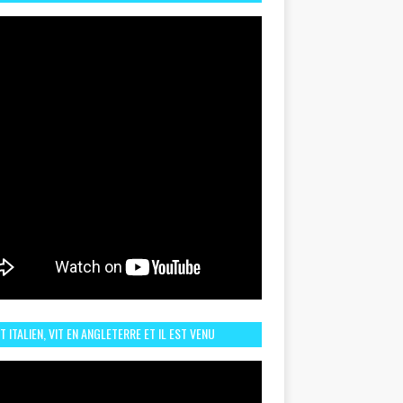
TORIQUE ET ZOOM SUR LE CHOC MAROC–BRÉSIL DU
UIN
ST ITALIEN, VIT EN ANGLETERRE ET IL EST VENU
URAGER LE MAROC ET IL EST FAN DE L'AMBIANCE ICI