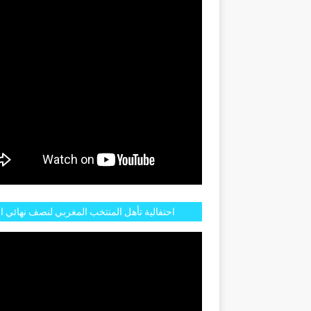
احتفالية تأهل المنتخب المغربي لنصف نهائي ا
مازالت مستمرة في شوارع الرباط وهاته انطبا
الجم