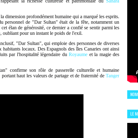
 rappelant la richesse culturelle et patrimoniale du
Sahara
est la dimension profondément humaine qui a marqué les esprits.
 du personnel de "Dar Sultan" était de la fête, notamment un
et élan de générosité, ce dernier a confié se sentir parmi les
oubliant pour un instant le poids de l'exil.
 inclusif, "Dar Sultan", qui emploie des personnes de diverses
ux habitants locaux. Des Espagnols des îles Canaries ont ainsi
its par l'hospitalité légendaire du
Royaume
et la magie des
tan" confirme son rôle de passerelle culturelle et humaine
 portant haut les valeurs de partage et de fraternité de
Tanger
NOM
LE 
CHI
L'AR