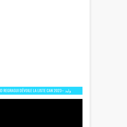
D REGRAGUI DÉVOILE LA LISTE CAN 2023– وليد
الركراكي يفصح عن لائحة كأس افريقيا 2023