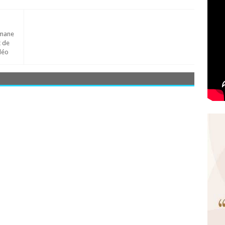
lmane
t de
déo