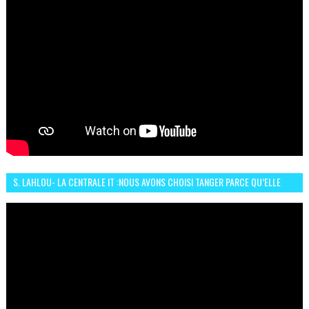
S. LAHLOU- LA CENTRALE IT :NOUS AVONS CHOISI TANGER PARCE QU’ELLE
CONNAIT UN GRAND DÉVELOPPEMENT