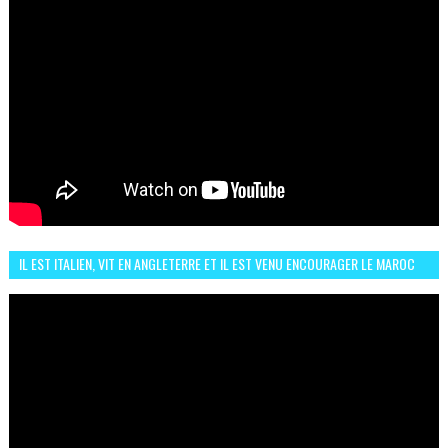
IL EST ITALIEN, VIT EN ANGLETERRE ET IL EST VENU ENCOURAGER LE MAROC
ET IL EST FAN DE L'AMBIANCE ICI