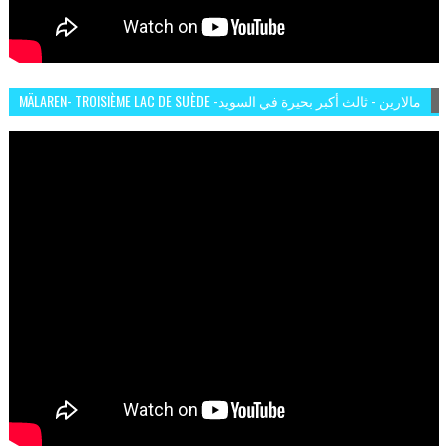
MÄLAREN- TROISIÈME LAC DE SUÈDE -مالارين - ثالث أكبر بحيرة في السويد