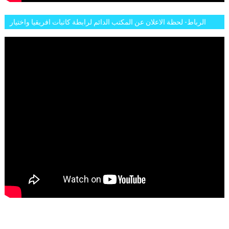
الرباط- لحظة الاعلان عن المكتب الدائم لرابطة كاتبات افريقيا واختيار
تاسع مارس للكاتبة الافريقية