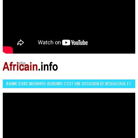
JEANNE D’ARC NDUWAYO-BURUNDI: C'EST UNE OCCASION DE RÉSEAUTAGE ET
L’HÉROÏNE DE MON ROMAN EST REBELLE