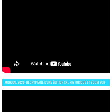
MONDIAL 2026: DÉCRYPTAGE D'UNE ÉDITION XXL HISTORIQUE ET ZOOM SUR
LE CHOC MAROC–BRÉSIL DU 13 JUIN