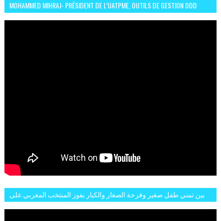
MOHAMMED MIHRAJ- PRÉSIDENT DE L’UATPME, OUTILS DE GESTION ODD
POUR UNE VILLE DURABLE (GARDEN EXPO)
بين تمني طفل صغير وفرحة الصغار والكبار بفوز المنتخب المغربي على
البلجيكي هاته الاجواء والارتسامات