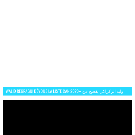
WALID REGRAGUI DÉVOILE LA LISTE CAN 2023– وليد الركراكي يفصح عن
لائحة كأس افريقيا 2023