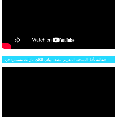
احتفالية تأهل المنتخب المغربي لنصف نهائي الكان مازالت مستمرة في
شوارع الرباط وهاته انطباعات الجمهور