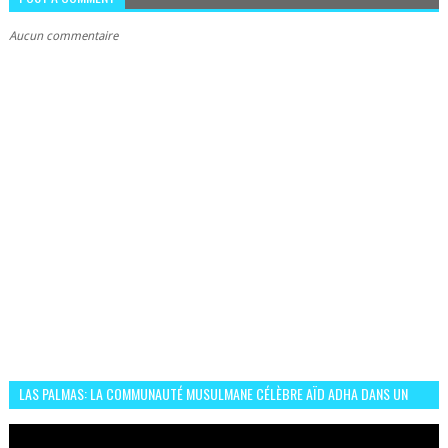
Aucun commentaire
LAS PALMAS: LA COMMUNAUTÉ MUSULMANE CÉLÈBRE AÏD ADHA DANS UN
ESPRIT DE FRATERNITÉ ET VIVRE-ENSEMBLE