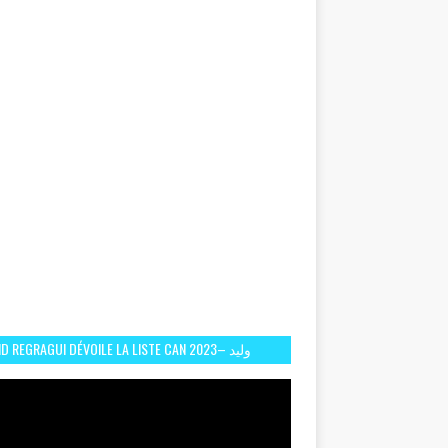
D REGRAGUI DÉVOILE LA LISTE CAN 2023– وليد
الركراكي يفصح عن لائحة كأس افريقيا 2023