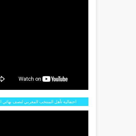
GENTINE
احتفالية تأهل المنتخب المغربي لنصف نهائي ا
مازالت مستمرة في شوارع الرباط وهاته انطبا
الجم