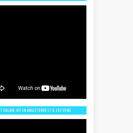
TORIQUE ET ZOOM SUR LE CHOC MAROC–BRÉSIL DU
UIN
ST ITALIEN, VIT EN ANGLETERRE ET IL EST VENU
URAGER LE MAROC ET IL EST FAN DE L'AMBIANCE ICI