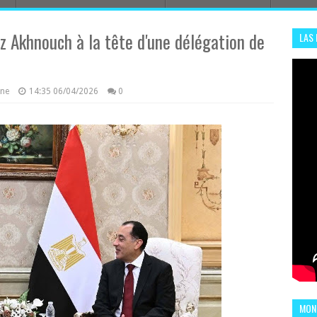
z Akhnouch à la tête d'une délégation de
LAS
ADHA
ENS
azine
14:35
06/04/2026
0
MOND