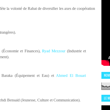
ète la volonté de Rabat de diversifier les axes de coopération
trangères).
h
(Économie et Finances),
Ryad Mezzour
(Industrie et
ment).
NOM
 Baraka (Équipement et Eau) et
Ahmed El Bouari
LE 
i Bensaid (Jeunesse, Culture et Communication).
CHI