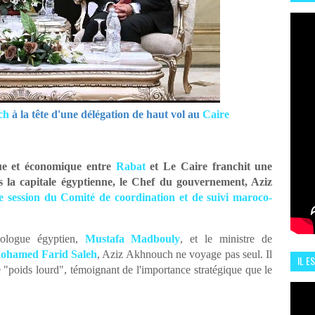
HIS
13 J
ch
à la tête d'une délégation de haut vol au
Caire
e et économique entre
Rabat
et Le Caire franchit une
s la capitale égyptienne, le Chef du gouvernement, Aziz
e session du Comité de coordination et de suivi maroco-
mologue égyptien,
Mustafa Madbouly
, et le ministre de
ohamed Farid Saleh
, Aziz Akhnouch ne voyage pas seul. Il
IL E
 "poids lourd", témoignant de l'importance stratégique que le
ENCO