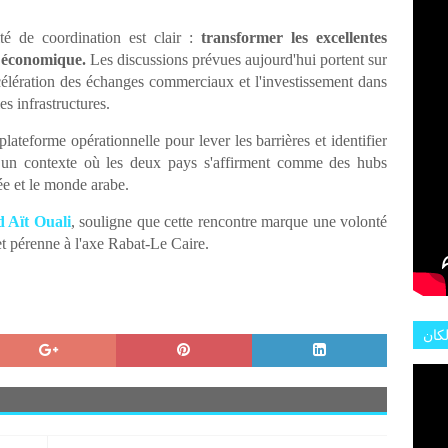
L'AR
té de coordination est clair :
transformer les excellentes
e économique.
Les discussions prévues aujourd'hui portent sur
célération des échanges commerciaux et l'investissement dans
les infrastructures.
ateforme opérationnelle pour lever les barrières et identifier
 un contexte où les deux pays s'affirment comme des hubs
ée et le monde arabe.
Aït Ouali
, souligne que cette rencontre marque une volonté
 pérenne à l'axe Rabat-Le Caire.
لكان
عات
هور