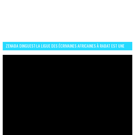
ZENABA DINGUEST:LA LIGUE DES ÉCRIVAINES AFRICAINES À RABAT EST UNE
OCCASION D’ÉCHANGE ET RÉSEAUTAGE