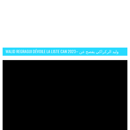
WALID REGRAGUI DÉVOILE LA LISTE CAN 2023– وليد الركراكي يفصح عن
لائحة كأس افريقيا 2023