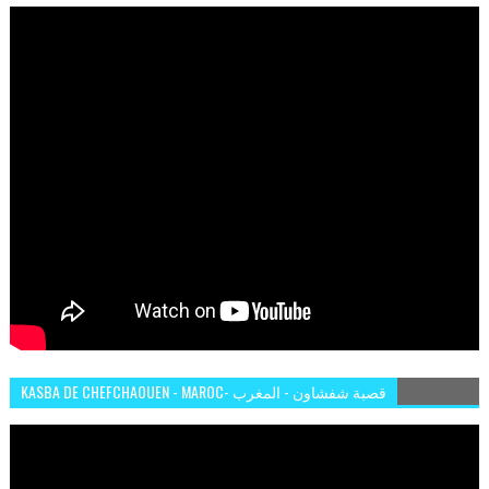
KASBA DE CHEFCHAOUEN - MAROC- قصبة شفشاون - المغرب