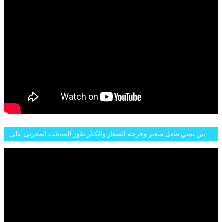
بين تمني طفل صغير وفرحة الصغار والكبار بفوز المنتخب المغربي على
البلجيكي هاته الاجواء والارتسامات