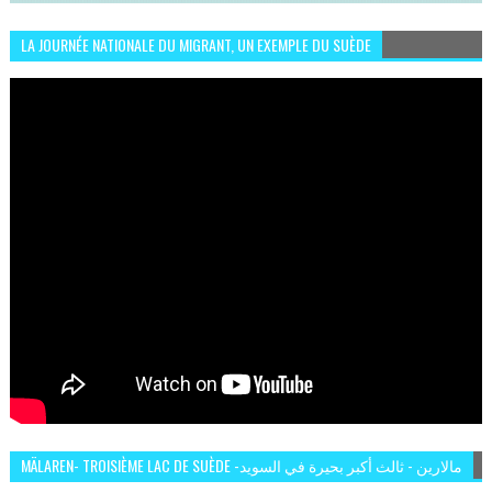
LA JOURNÉE NATIONALE DU MIGRANT, UN EXEMPLE DU SUÈDE
MÄLAREN- TROISIÈME LAC DE SUÈDE -مالارين - ثالث أكبر بحيرة في السويد