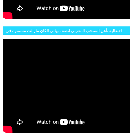
احتفالية تأهل المنتخب المغربي لنصف نهائي الكان مازالت مستمرة في
شوارع الرباط وهاته انطباعات الجمهور