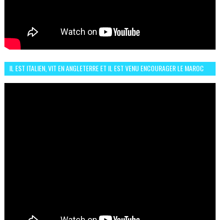
IL EST ITALIEN, VIT EN ANGLETERRE ET IL EST VENU ENCOURAGER LE MAROC
ET IL EST FAN DE L'AMBIANCE ICI