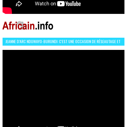
JEANNE D’ARC NDUWAYO-BURUNDI: C'EST UNE OCCASION DE RÉSEAUTAGE ET
L’HÉROÏNE DE MON ROMAN EST REBELLE