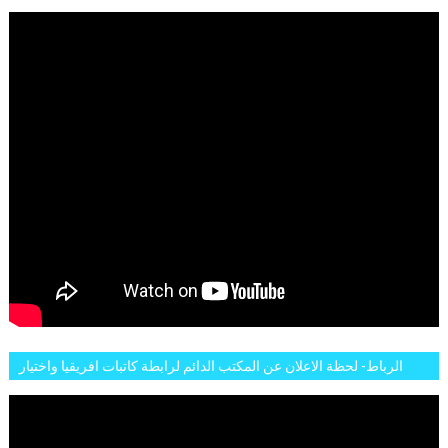
FEMMES AFRICAINES À RABAT
الرباط- لحظة الاعلان عن المكتب الدائم لرابطة كاتبات افريقيا واختيار
تاسع مارس للكاتبة الافريقية