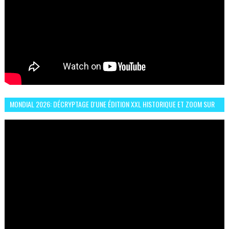
MONDIAL 2026: DÉCRYPTAGE D'UNE ÉDITION XXL HISTORIQUE ET ZOOM SUR
LE CHOC MAROC–BRÉSIL DU 13 JUIN