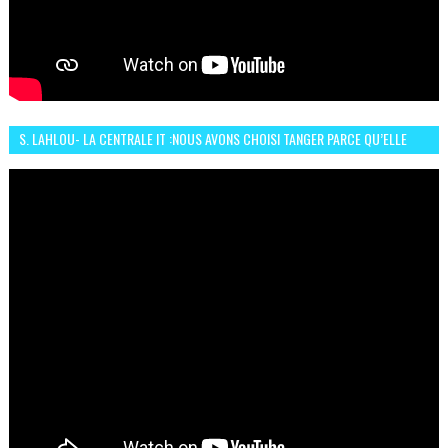
S. LAHLOU- LA CENTRALE IT :NOUS AVONS CHOISI TANGER PARCE QU’ELLE
CONNAIT UN GRAND DÉVELOPPEMENT