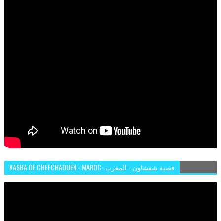
KASBA DE CHEFCHAOUEN - MAROC- قصبة شفشاون - المغرب