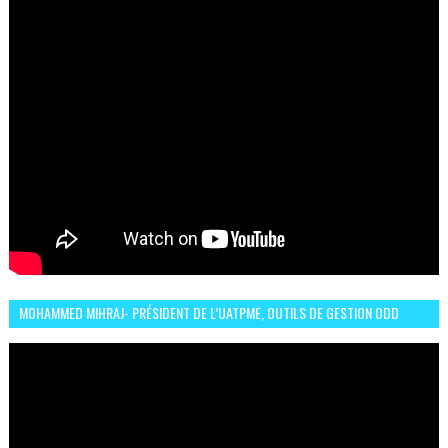
MOHAMMED MIHRAJ- PRÉSIDENT DE L’UATPME, OUTILS DE GESTION ODD
POUR UNE VILLE DURABLE (GARDEN EXPO)