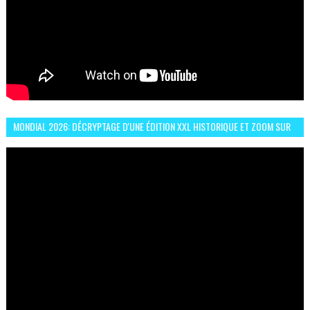
MONDIAL 2026: DÉCRYPTAGE D'UNE ÉDITION XXL HISTORIQUE ET ZOOM SUR
LE CHOC MAROC–BRÉSIL DU 13 JUIN