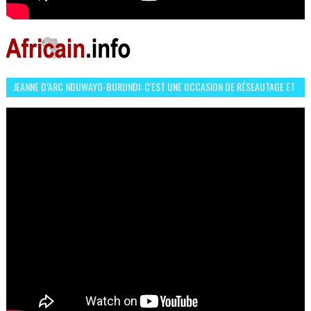
JEANNE D’ARC NDUWAYO-BURUNDI: C'EST UNE OCCASION DE RÉSEAUTAGE ET
L’HÉROÏNE DE MON ROMAN EST REBELLE