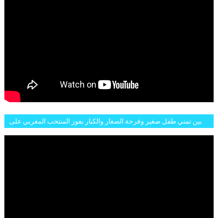
بين تمني طفل صغير وفرحة الصغار والكبار بفوز المنتخب المغربي على
البلجيكي هاته الاجواء والارتسامات