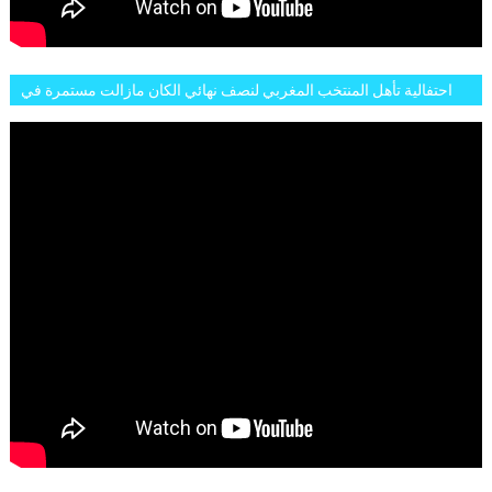
احتفالية تأهل المنتخب المغربي لنصف نهائي الكان مازالت مستمرة في
شوارع الرباط وهاته انطباعات الجمهور