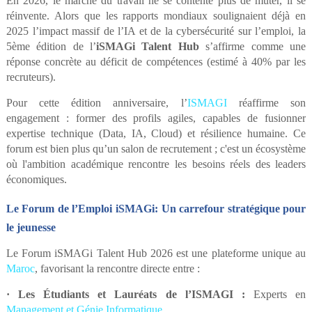
En 2026, le marché du travail ne se contente plus de muter, il se
réinvente. Alors que les rapports mondiaux soulignaient déjà en
2025 l’impact massif de l’IA et de la cybersécurité sur l’emploi, la
5ème édition de l’
iSMAGi Talent Hub
s’affirme comme une
réponse concrète au déficit de compétences (estimé à 40% par les
recruteurs).
Pour cette édition anniversaire, l’
ISMAGI
réaffirme son
engagement : former des profils agiles, capables de fusionner
expertise technique (Data, IA, Cloud) et résilience humaine. Ce
forum est bien plus qu’un salon de recrutement ; c'est un écosystème
où l'ambition académique rencontre les besoins réels des leaders
économiques.
Le Forum de l’Emploi iSMAGi: Un carrefour stratégique pour
le jeunesse
Le Forum iSMAGi Talent Hub 2026 est une plateforme unique au
Maroc
, favorisant la rencontre directe entre :
·
Les Étudiants et Lauréats de l’ISMAGI :
Experts en
Management et Génie Informatique
.