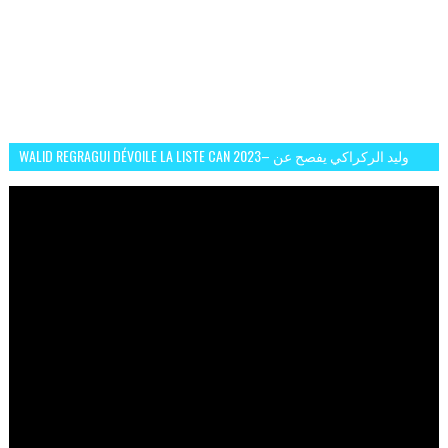
WALID REGRAGUI DÉVOILE LA LISTE CAN 2023– وليد الركراكي يفصح عن
لائحة كأس افريقيا 2023