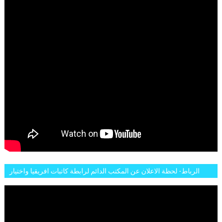
الرباط- لحظة الاعلان عن المكتب الدائم لرابطة كاتبات افريقيا واختيار
تاسع مارس للكاتبة الافريقية