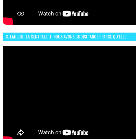
S. LAHLOU- LA CENTRALE IT :NOUS AVONS CHOISI TANGER PARCE QU’ELLE
CONNAIT UN GRAND DÉVELOPPEMENT