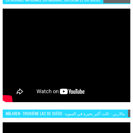
MÄLAREN- TROISIÈME LAC DE SUÈDE -مالارين - ثالث أكبر بحيرة في السويد