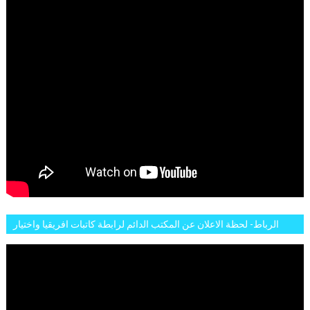
الرباط- لحظة الاعلان عن المكتب الدائم لرابطة كاتبات افريقيا واختيار
تاسع مارس للكاتبة الافريقية