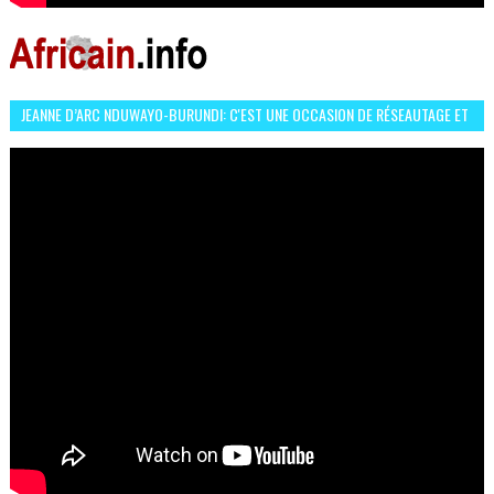
JEANNE D’ARC NDUWAYO-BURUNDI: C'EST UNE OCCASION DE RÉSEAUTAGE ET
L’HÉROÏNE DE MON ROMAN EST REBELLE