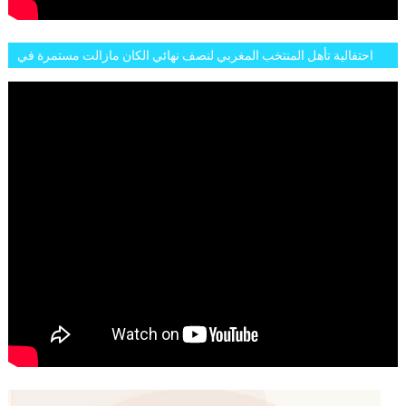
احتفالية تأهل المنتخب المغربي لنصف نهائي الكان مازالت مستمرة في
شوارع الرباط وهاته انطباعات الجمهور