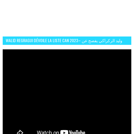
WALID REGRAGUI DÉVOILE LA LISTE CAN 2023– وليد الركراكي يفصح عن
لائحة كأس افريقيا 2023