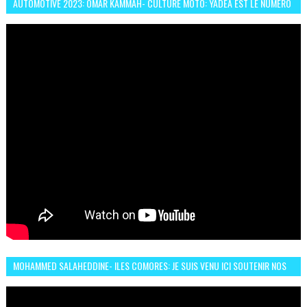
AUTOMOTIVE 2023: OMAR KAMMAH- CULTURE MOTO: YADEA EST LE NUMÉRO
UN DES DEUX ROUES ÉLECTRIQUES
MOHAMMED SALAHEDDINE- ILES COMORES: JE SUIS VENU ICI SOUTENIR NOS
FEMMES AFRICAINES À RABAT