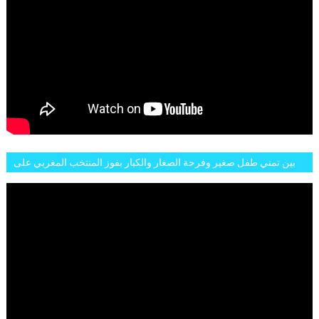
بين تمني طفل صغير وفرحة الصغار والكبار بفوز المنتخب المغربي على
البلجيكي هاته الاجواء والارتسامات