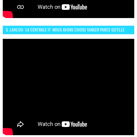
S. LAHLOU- LA CENTRALE IT :NOUS AVONS CHOISI TANGER PARCE QU’ELLE
CONNAIT UN GRAND DÉVELOPPEMENT