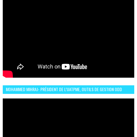
MOHAMMED MIHRAJ- PRÉSIDENT DE L’UATPME, OUTILS DE GESTION ODD
POUR UNE VILLE DURABLE (GARDEN EXPO)