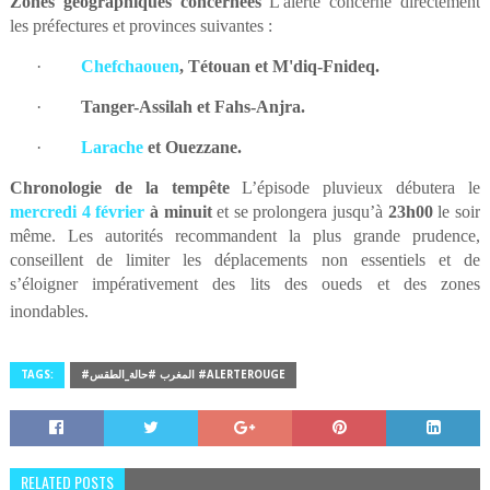
Zones géographiques concernées
L'alerte concerne directement
les préfectures et provinces suivantes :
·
Chefchaouen
, Tétouan et M'diq-Fnideq.
·
Tanger-Assilah et Fahs-Anjra.
·
Larache
et Ouezzane.
Chronologie de la tempête
L’épisode pluvieux débutera le
mercredi 4 février
à minuit
et se prolongera jusqu’à
23h00
le soir
même. Les autorités recommandent la plus grande prudence,
conseillent de limiter les déplacements non essentiels et de
s’éloigner impérativement des lits des oueds et des zones
inondables.
TAGS:
#المغرب #حالة_الطقس #ALERTEROUGE
RELATED POSTS