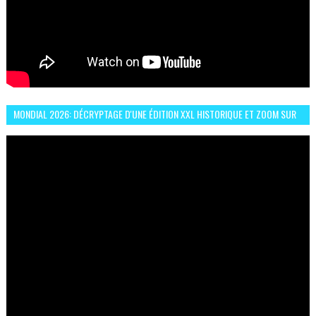
MONDIAL 2026: DÉCRYPTAGE D'UNE ÉDITION XXL HISTORIQUE ET ZOOM SUR
LE CHOC MAROC–BRÉSIL DU 13 JUIN