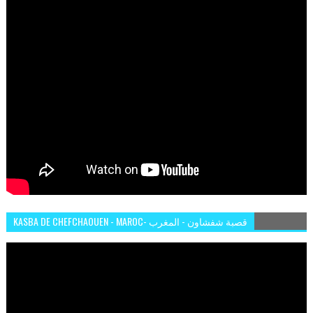
KASBA DE CHEFCHAOUEN - MAROC- قصبة شفشاون - المغرب