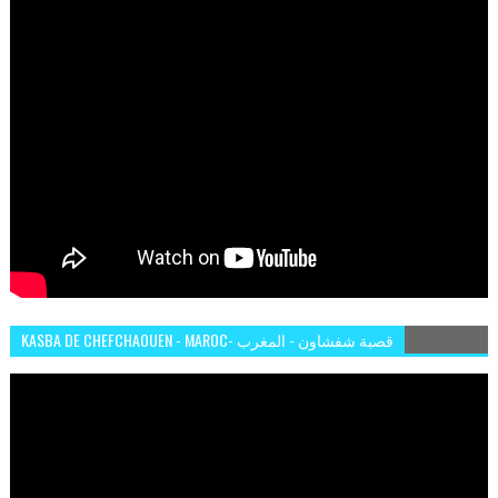
KASBA DE CHEFCHAOUEN - MAROC- قصبة شفشاون - المغرب