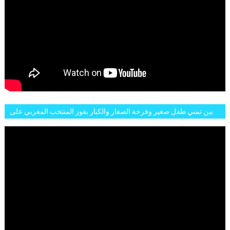
بين تمني طفل صغير وفرحة الصغار والكبار بفوز المنتخب المغربي على
البلجيكي هاته الاجواء والارتسامات