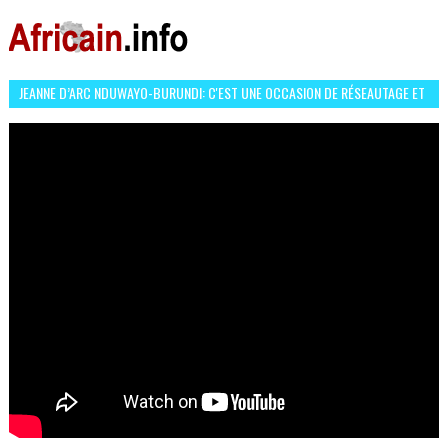
JEANNE D’ARC NDUWAYO-BURUNDI: C'EST UNE OCCASION DE RÉSEAUTAGE ET
L’HÉROÏNE DE MON ROMAN EST REBELLE