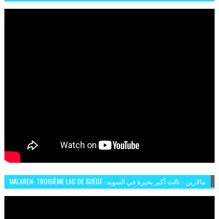
MÄLAREN- TROISIÈME LAC DE SUÈDE -مالارين - ثالث أكبر بحيرة في السويد