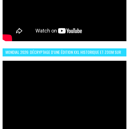
MONDIAL 2026: DÉCRYPTAGE D'UNE ÉDITION XXL HISTORIQUE ET ZOOM SUR
LE CHOC MAROC–BRÉSIL DU 13 JUIN