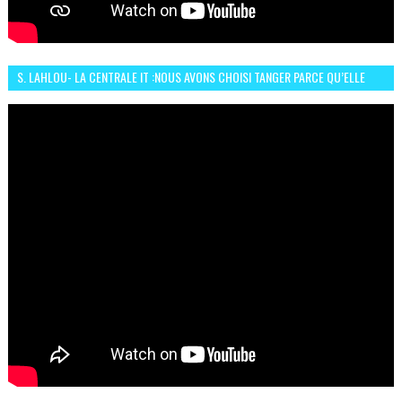
S. LAHLOU- LA CENTRALE IT :NOUS AVONS CHOISI TANGER PARCE QU’ELLE
CONNAIT UN GRAND DÉVELOPPEMENT