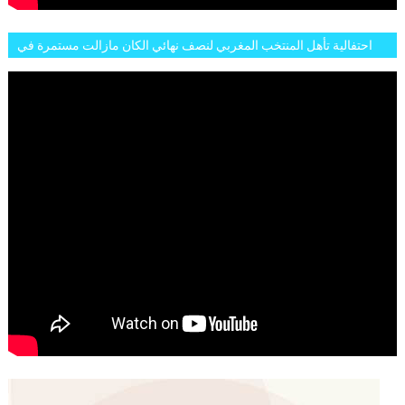
احتفالية تأهل المنتخب المغربي لنصف نهائي الكان مازالت مستمرة في
شوارع الرباط وهاته انطباعات الجمهور