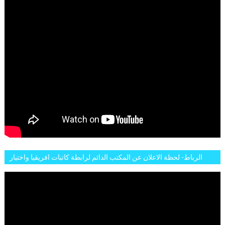
الرباط- لحظة الاعلان عن المكتب الدائم لرابطة كاتبات افريقيا واختيار
تاسع مارس للكاتبة الافريقية