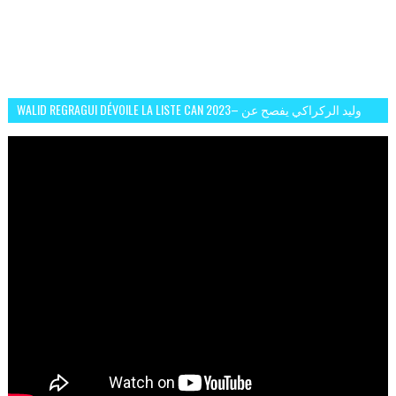
WALID REGRAGUI DÉVOILE LA LISTE CAN 2023– وليد الركراكي يفصح عن
لائحة كأس افريقيا 2023