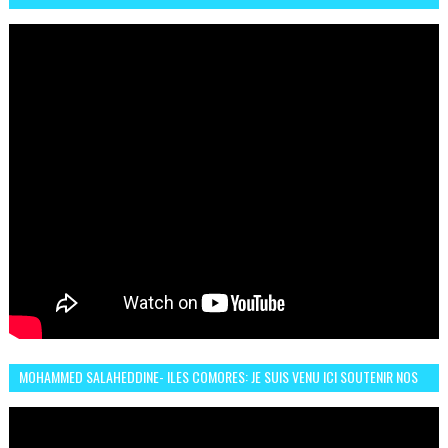
UN DES DEUX ROUES ÉLECTRIQUES
MOHAMMED SALAHEDDINE- ILES COMORES: JE SUIS VENU ICI SOUTENIR NOS
FEMMES AFRICAINES À RABAT