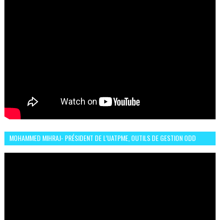
MOHAMMED MIHRAJ- PRÉSIDENT DE L’UATPME, OUTILS DE GESTION ODD
POUR UNE VILLE DURABLE (GARDEN EXPO)