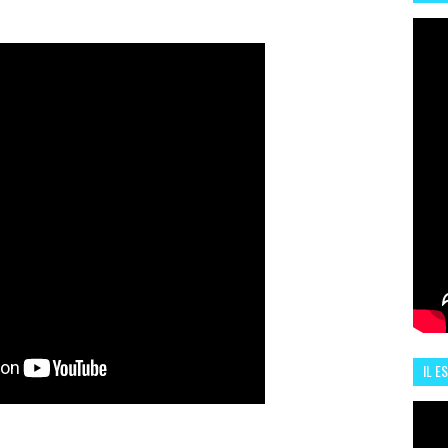
HIS
13 J
IL E
ENCO