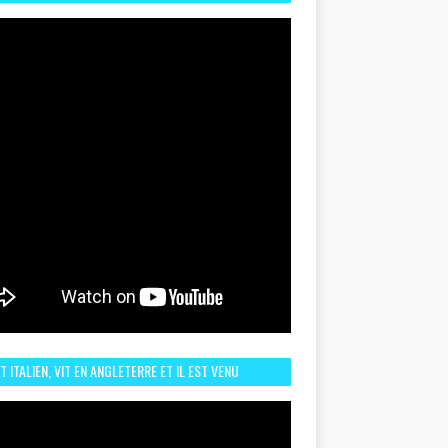
TORIQUE ET ZOOM SUR LE CHOC MAROC–BRÉSIL DU
UIN
ST ITALIEN, VIT EN ANGLETERRE ET IL EST VENU
URAGER LE MAROC ET IL EST FAN DE L'AMBIANCE ICI