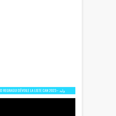
D REGRAGUI DÉVOILE LA LISTE CAN 2023– وليد
الركراكي يفصح عن لائحة كأس افريقيا 2023