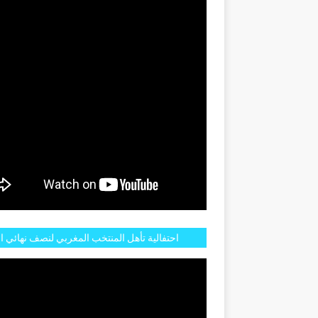
GENTINE
احتفالية تأهل المنتخب المغربي لنصف نهائي ا
مازالت مستمرة في شوارع الرباط وهاته انطبا
الجم