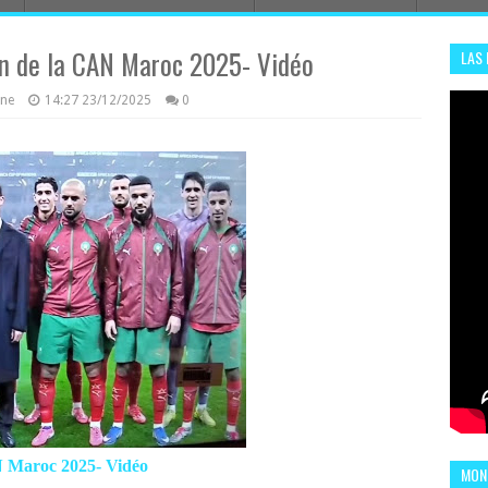
on de la CAN Maroc 2025- Vidéo
LAS
ADHA
azine
14:27
23/12/2025
0
ENS
N Maroc 2025- Vidéo
MOND