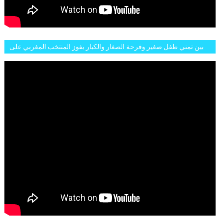
بين تمني طفل صغير وفرحة الصغار والكبار بفوز المنتخب المغربي على
البلجيكي هاته الاجواء والارتسامات