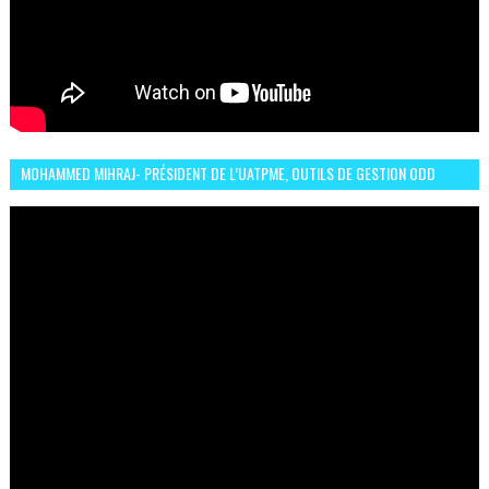
MOHAMMED MIHRAJ- PRÉSIDENT DE L’UATPME, OUTILS DE GESTION ODD
POUR UNE VILLE DURABLE (GARDEN EXPO)