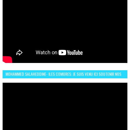
MOHAMMED SALAHEDDINE- ILES COMORES: JE SUIS VENU ICI SOUTENIR NOS
FEMMES AFRICAINES À RABAT