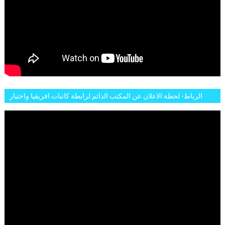
الرباط- لحظة الاعلان عن المكتب الدائم لرابطة كاتبات افريقيا واختيار
تاسع مارس للكاتبة الافريقية