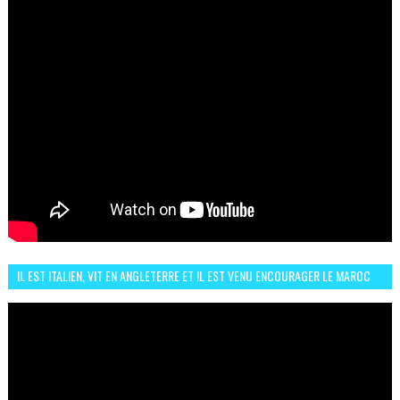
IL EST ITALIEN, VIT EN ANGLETERRE ET IL EST VENU ENCOURAGER LE MAROC
ET IL EST FAN DE L'AMBIANCE ICI