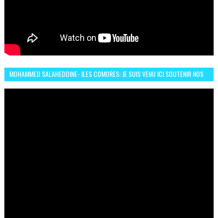
MOHAMMED SALAHEDDINE- ILES COMORES: JE SUIS VENU ICI SOUTENIR NOS
FEMMES AFRICAINES À RABAT