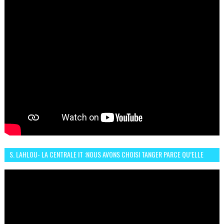
S. LAHLOU- LA CENTRALE IT :NOUS AVONS CHOISI TANGER PARCE QU’ELLE
CONNAIT UN GRAND DÉVELOPPEMENT