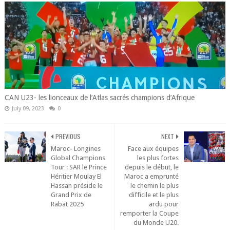
CAN U23- les lionceaux de l’Atlas sacrés champions d’Afrique
July 09, 2023
0
PREVIOUS
NEXT
Maroc- Longines
Face aux équipes
Global Champions
les plus fortes
Tour : SAR le Prince
depuis le début, le
Héritier Moulay El
Maroc a emprunté
Hassan préside le
le chemin le plus
Grand Prix de
difficile et le plus
Rabat 2025
ardu pour
remporter la Coupe
du Monde U20.