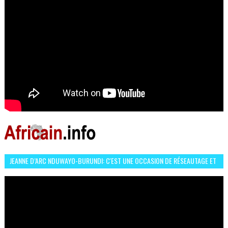
JEANNE D’ARC NDUWAYO-BURUNDI: C'EST UNE OCCASION DE RÉSEAUTAGE ET
L’HÉROÏNE DE MON ROMAN EST REBELLE