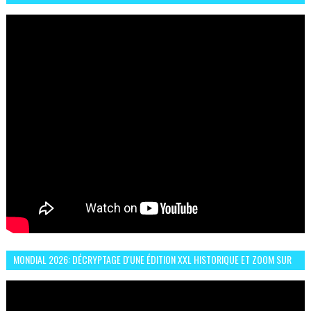
ESPRIT DE FRATERNITÉ ET VIVRE-ENSEMBLE
MONDIAL 2026: DÉCRYPTAGE D'UNE ÉDITION XXL HISTORIQUE ET ZOOM SUR
LE CHOC MAROC–BRÉSIL DU 13 JUIN