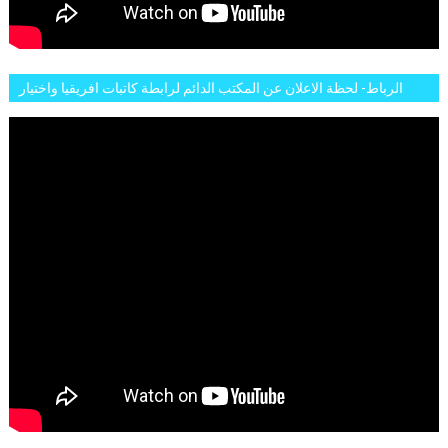
الرباط- لحظة الاعلان عن المكتب الدائم لرابطة كاتبات افريقيا واختيار
تاسع مارس للكاتبة الافريقية