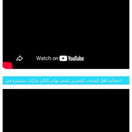
احتفالية تأهل المنتخب المغربي لنصف نهائي الكان مازالت مستمرة في
شوارع الرباط وهاته انطباعات الجمهور