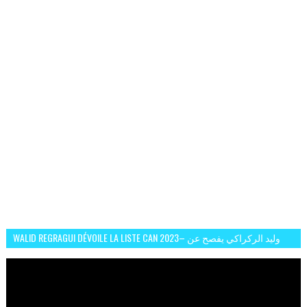
WALID REGRAGUI DÉVOILE LA LISTE CAN 2023– وليد الركراكي يفصح عن
لائحة كأس افريقيا 2023