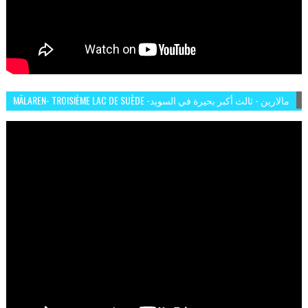
MÄLAREN- TROISIÈME LAC DE SUÈDE -مالارين - ثالث أكبر بحيرة في السويد