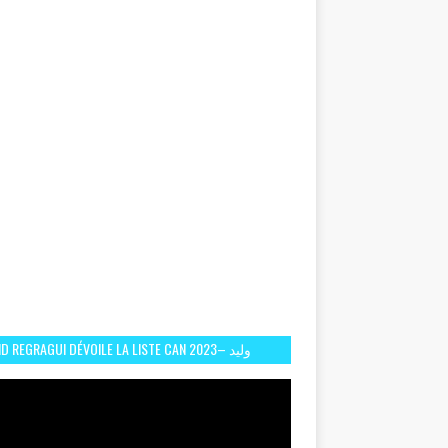
D REGRAGUI DÉVOILE LA LISTE CAN 2023– وليد
الركراكي يفصح عن لائحة كأس افريقيا 2023