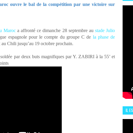
HIS
c ouvre le bal de la compétition par une victoire sur
13 J
du Maroc
a affronté ce dimanche 28 septembre au
stade Julio
gue espagnole pour le compte du groupe C de
la phase de
t au Chili jusqu’au 19 octobre prochain.
soldée par deux buts magnifiques par Y. ZABIRI à la 55’ et
oints
IL E
ENCO