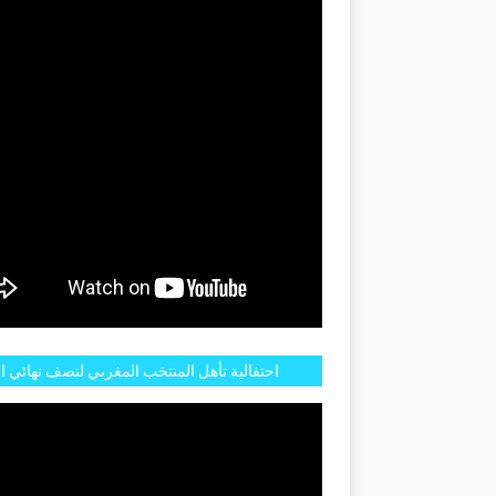
GENTINE
احتفالية تأهل المنتخب المغربي لنصف نهائي ا
مازالت مستمرة في شوارع الرباط وهاته انطبا
الجم