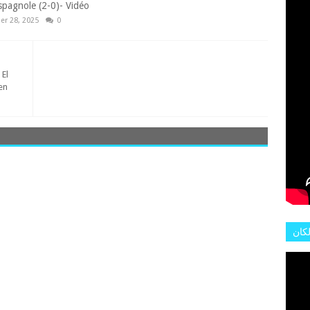
L'AR
espagnole (2-0)- Vidéo
r 28, 2025
0
 El
en
لكان
عات
هور