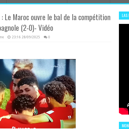
: Le Maroc ouvre le bal de la compétition
LAS
ADHA
spagnole (2-0)- Vidéo
ENS
azine
23:16
28/09/2025
0
MOND