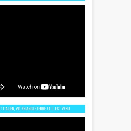
TORIQUE ET ZOOM SUR LE CHOC MAROC–BRÉSIL DU
UIN
ST ITALIEN, VIT EN ANGLETERRE ET IL EST VENU
URAGER LE MAROC ET IL EST FAN DE L'AMBIANCE ICI