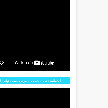
GENTINE
احتفالية تأهل المنتخب المغربي لنصف نهائي ا
مازالت مستمرة في شوارع الرباط وهاته انطبا
الجم