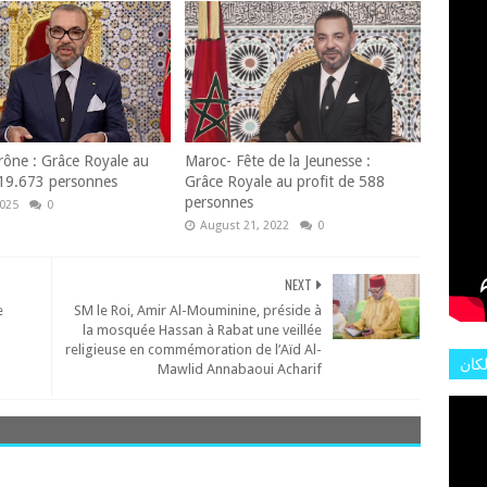
L'AR
rône : Grâce Royale au
Maroc- Fête de la Jeunesse :
 19.673 personnes
Grâce Royale au profit de 588
personnes
2025
0
August 21, 2022
0
NEXT
e
SM le Roi, Amir Al-Mouminine, préside à
la mosquée Hassan à Rabat une veillée
religieuse en commémoration de l’Aïd Al-
لكان
Mawlid Annabaoui Acharif
عات
هور