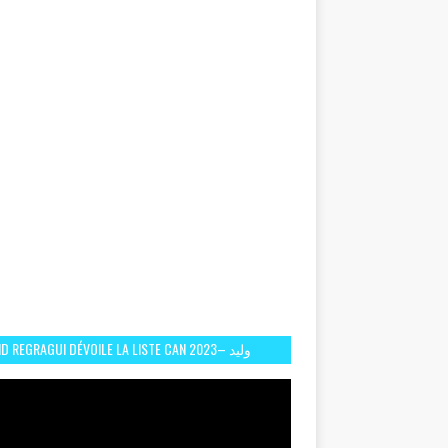
D REGRAGUI DÉVOILE LA LISTE CAN 2023– وليد
الركراكي يفصح عن لائحة كأس افريقيا 2023