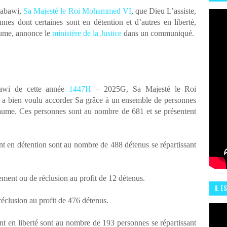
HIS
nabawi,
Sa Majesté le Roi Mohammed VI
, que Dieu L’assiste,
13 J
es dont certaines sont en détention et d’autres en liberté,
aume, annonce le
ministère de la Justice
dans un communiqué.
awi de cette année
1447H
– 2025G, Sa Majesté le Roi
a bien voulu accorder Sa grâce à un ensemble de personnes
aume. Ces personnes sont au nombre de 681 et se présentent
nt en détention sont au nombre de 488 détenus se répartissant
ement ou de réclusion au profit de 12 détenus.
IL E
ENCO
éclusion au profit de 476 détenus.
nt en liberté sont au nombre de 193 personnes se répartissant