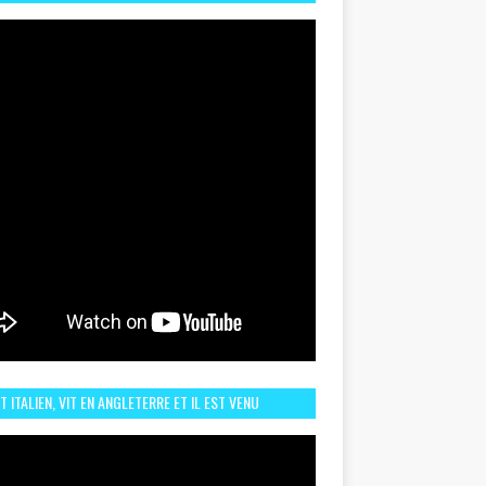
TORIQUE ET ZOOM SUR LE CHOC MAROC–BRÉSIL DU
UIN
ST ITALIEN, VIT EN ANGLETERRE ET IL EST VENU
URAGER LE MAROC ET IL EST FAN DE L'AMBIANCE ICI