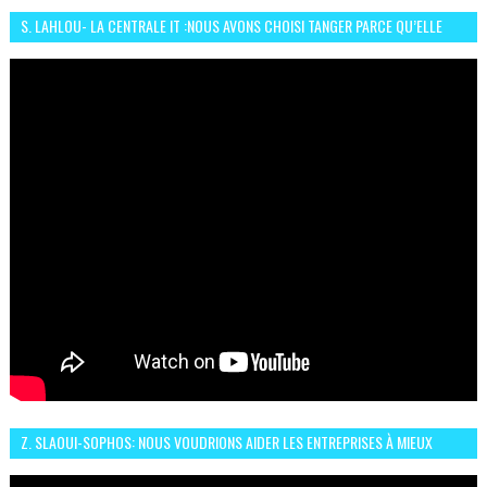
S. LAHLOU- LA CENTRALE IT :NOUS AVONS CHOISI TANGER PARCE QU’ELLE
CONNAIT UN GRAND DÉVELOPPEMENT
Z. SLAOUI-SOPHOS: NOUS VOUDRIONS AIDER LES ENTREPRISES À MIEUX
SÉCURISER LEUR SYSTÈME D'INFORMATION