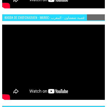
KASBA DE CHEFCHAOUEN - MAROC- قصبة شفشاون - المغرب