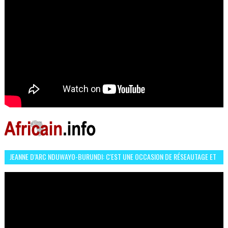
JEANNE D’ARC NDUWAYO-BURUNDI: C'EST UNE OCCASION DE RÉSEAUTAGE ET
L’HÉROÏNE DE MON ROMAN EST REBELLE