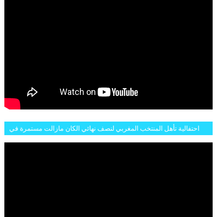
احتفالية تأهل المنتخب المغربي لنصف نهائي الكان مازالت مستمرة في
شوارع الرباط وهاته انطباعات الجمهور