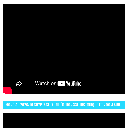
ESPRIT DE FRATERNITÉ ET VIVRE-ENSEMBLE
MONDIAL 2026: DÉCRYPTAGE D'UNE ÉDITION XXL HISTORIQUE ET ZOOM SUR
LE CHOC MAROC–BRÉSIL DU 13 JUIN