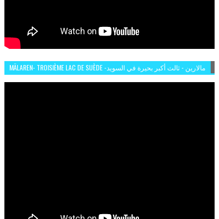
MÄLAREN- TROISIÈME LAC DE SUÈDE -مالارين - ثالث أكبر بحيرة في السويد