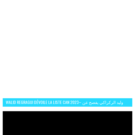
WALID REGRAGUI DÉVOILE LA LISTE CAN 2023– وليد الركراكي يفصح عن
لائحة كأس افريقيا 2023