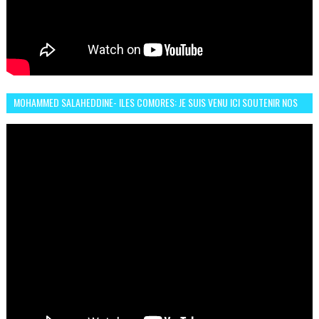
MOHAMMED SALAHEDDINE- ILES COMORES: JE SUIS VENU ICI SOUTENIR NOS
FEMMES AFRICAINES À RABAT