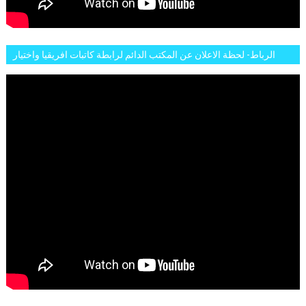
الرباط- لحظة الاعلان عن المكتب الدائم لرابطة كاتبات افريقيا واختيار
تاسع مارس للكاتبة الافريقية