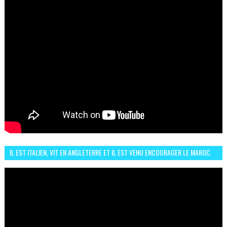
IL EST ITALIEN, VIT EN ANGLETERRE ET IL EST VENU ENCOURAGER LE MAROC
ET IL EST FAN DE L'AMBIANCE ICI