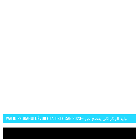
WALID REGRAGUI DÉVOILE LA LISTE CAN 2023– وليد الركراكي يفصح عن
لائحة كأس افريقيا 2023