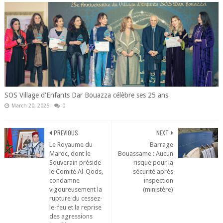
SOS Village d'Enfants Dar Bouazza célèbre ses 25 ans
March 20, 2025
0
PREVIOUS
NEXT
Le Royaume du
Barrage
Maroc, dont le
Bouassame : Aucun
Souverain préside
risque pour la
le Comité Al-Qods,
sécurité après
condamne
inspection
vigoureusement la
(ministère)
rupture du cessez-
le-feu et la reprise
des agressions