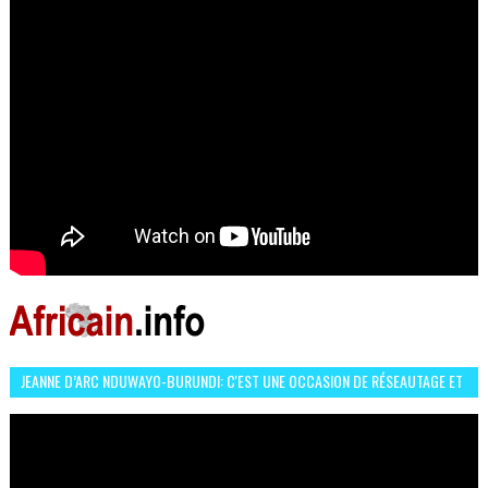
JEANNE D’ARC NDUWAYO-BURUNDI: C'EST UNE OCCASION DE RÉSEAUTAGE ET
L’HÉROÏNE DE MON ROMAN EST REBELLE