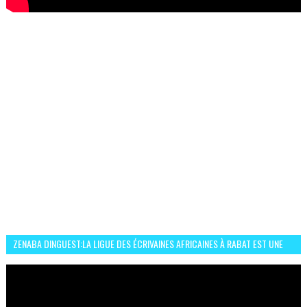
ZENABA DINGUEST:LA LIGUE DES ÉCRIVAINES AFRICAINES À RABAT EST UNE
OCCASION D’ÉCHANGE ET RÉSEAUTAGE