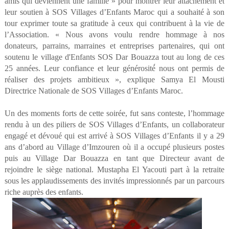
amis qui deviennent une famille » pour montrer leur attachement et
leur soutien à SOS Villages d’Enfants Maroc qui a souhaité à son
tour exprimer toute sa gratitude à ceux qui contribuent à la vie de
l’Association. « Nous avons voulu rendre hommage à nos
donateurs, parrains, marraines et entreprises partenaires, qui ont
soutenu le village d'Enfants SOS Dar Bouazza tout au long de ces
25 années. Leur confiance et leur générosité́ nous ont permis de
réaliser des projets ambitieux », explique Samya El Mousti
Directrice Nationale de SOS Villages d’Enfants Maroc.
Un des moments forts de cette soirée, fut sans conteste, l’hommage
rendu à un des piliers de SOS Villages d’Enfants, un collaborateur
engagé et dévoué qui est arrivé à SOS Villages d’Enfants il y a 29
ans d’abord au Village d’Imzouren où il a occupé plusieurs postes
puis au Village Dar Bouazza en tant que Directeur avant de
rejoindre le siège national. Mustapha El Yacouti part à la retraite
sous les applaudissements des invités impressionnés par un parcours
riche auprès des enfants.