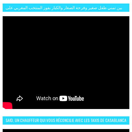
بين تمني طفل صغير وفرحة الصغار والكبار بفوز المنتخب المغربي على
البلجيكي هاته الاجواء والارتسامات
SAID, UN CHAUFFEUR QUI VOUS RÉCONCILIE AVEC LES TAXIS DE CASABLANCA