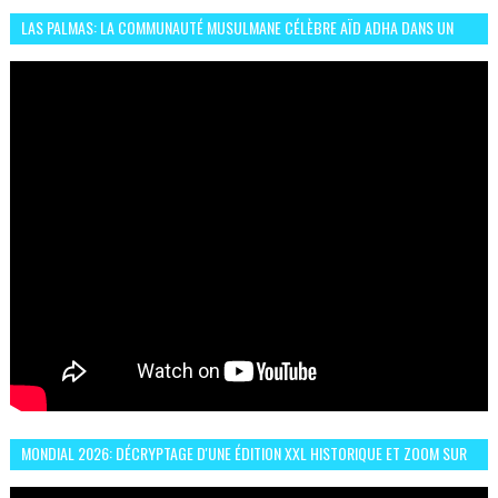
LAS PALMAS: LA COMMUNAUTÉ MUSULMANE CÉLÈBRE AÏD ADHA DANS UN
ESPRIT DE FRATERNITÉ ET VIVRE-ENSEMBLE
MONDIAL 2026: DÉCRYPTAGE D'UNE ÉDITION XXL HISTORIQUE ET ZOOM SUR
LE CHOC MAROC–BRÉSIL DU 13 JUIN