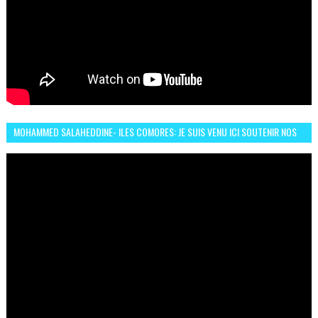
MOHAMMED SALAHEDDINE- ILES COMORES: JE SUIS VENU ICI SOUTENIR NOS
FEMMES AFRICAINES À RABAT