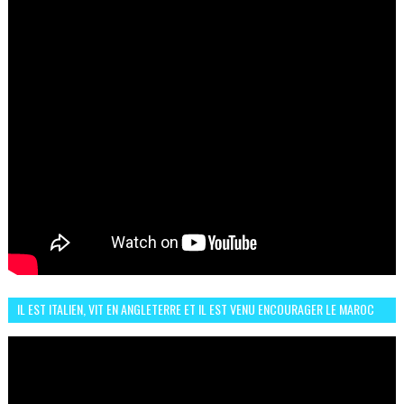
IL EST ITALIEN, VIT EN ANGLETERRE ET IL EST VENU ENCOURAGER LE MAROC
ET IL EST FAN DE L'AMBIANCE ICI