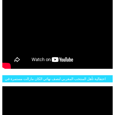
احتفالية تأهل المنتخب المغربي لنصف نهائي الكان مازالت مستمرة في
شوارع الرباط وهاته انطباعات الجمهور