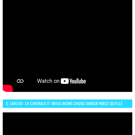
S. LAHLOU- LA CENTRALE IT :NOUS AVONS CHOISI TANGER PARCE QU’ELLE
CONNAIT UN GRAND DÉVELOPPEMENT