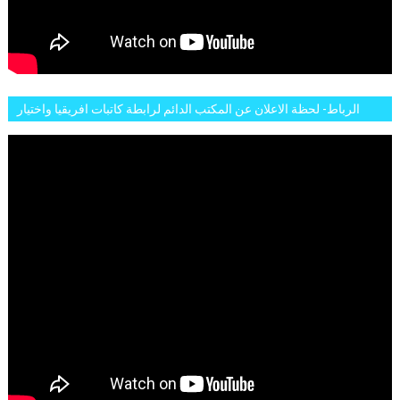
الرباط- لحظة الاعلان عن المكتب الدائم لرابطة كاتبات افريقيا واختيار
تاسع مارس للكاتبة الافريقية