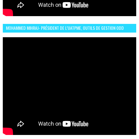
MOHAMMED MIHRAJ- PRÉSIDENT DE L’UATPME, OUTILS DE GESTION ODD
POUR UNE VILLE DURABLE (GARDEN EXPO)