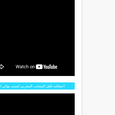
GENTINE
احتفالية تأهل المنتخب المغربي لنصف نهائي ا
مازالت مستمرة في شوارع الرباط وهاته انطبا
الجم