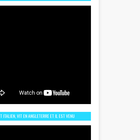
TORIQUE ET ZOOM SUR LE CHOC MAROC–BRÉSIL DU
UIN
ST ITALIEN, VIT EN ANGLETERRE ET IL EST VENU
URAGER LE MAROC ET IL EST FAN DE L'AMBIANCE ICI