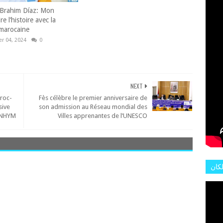
L'AR
 Brahim Díaz: Mon
e l’histoire avec la
 marocaine
r 04, 2024
0
NEXT
roc-
Fès célèbre le premier anniversaire de
sive
son admission au Réseau mondial des
’ONHYM
Villes apprenantes de l’UNESCO
لكان
عات
هور