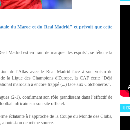
HIS
13 J
tale du Maroc et du Real Madrid" et prévoit que cette
al Madrid est en train de marquer les esprits", se félicite la
u Lion de l'Atlas avec le Real Madrid face à son voisin de
ler de la Ligue des Champions d'Europe, la CAF écrit: "Déjà
national marocain a encore frappé (...) face aux Colchoneros".
ngues (2-1), confirmant son rôle grandissant dans l’effectif de
ootball africain sur son site officiel.
IL E
ENCO
forme éclatante à l’approche de la Coupe du Monde des Clubs,
al, ajoute-t-on de même source.