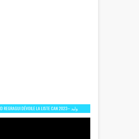
D REGRAGUI DÉVOILE LA LISTE CAN 2023– وليد
الركراكي يفصح عن لائحة كأس افريقيا 2023