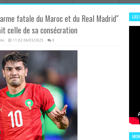
d’arme fatale du Maroc et du Real Madrid"
LAS
ADHA
it celle de sa consécration
ENS
azine
11:02
06/03/2025
0
MOND