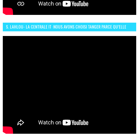
S. LAHLOU- LA CENTRALE IT :NOUS AVONS CHOISI TANGER PARCE QU’ELLE
CONNAIT UN GRAND DÉVELOPPEMENT