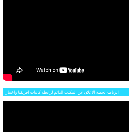
الرباط- لحظة الاعلان عن المكتب الدائم لرابطة كاتبات افريقيا واختيار
تاسع مارس للكاتبة الافريقية