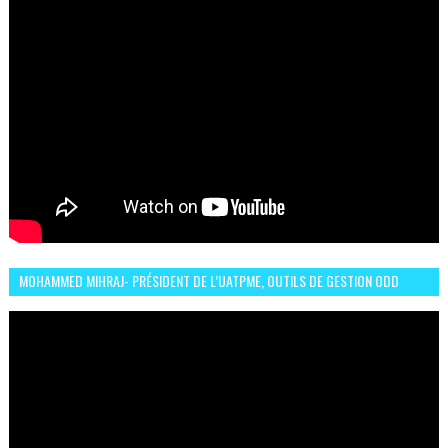
MOHAMMED MIHRAJ- PRÉSIDENT DE L’UATPME, OUTILS DE GESTION ODD
POUR UNE VILLE DURABLE (GARDEN EXPO)