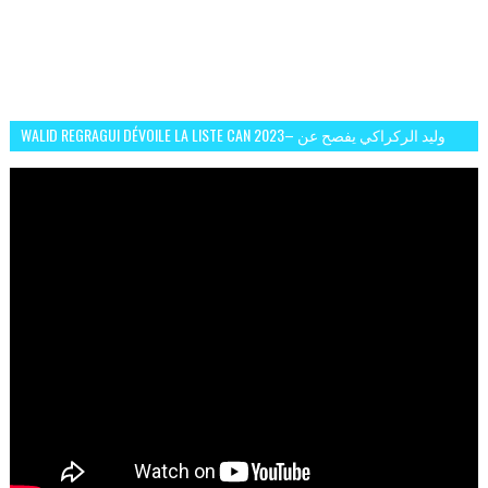
WALID REGRAGUI DÉVOILE LA LISTE CAN 2023– وليد الركراكي يفصح عن
لائحة كأس افريقيا 2023