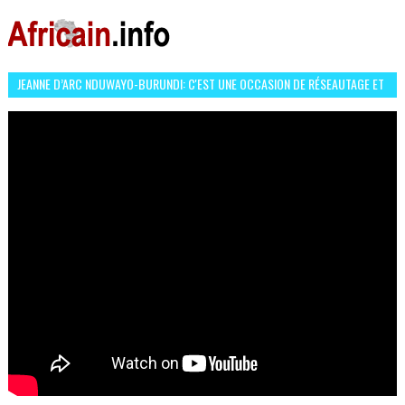
JEANNE D’ARC NDUWAYO-BURUNDI: C'EST UNE OCCASION DE RÉSEAUTAGE ET
L’HÉROÏNE DE MON ROMAN EST REBELLE