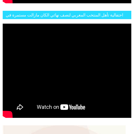
احتفالية تأهل المنتخب المغربي لنصف نهائي الكان مازالت مستمرة في
شوارع الرباط وهاته انطباعات الجمهور