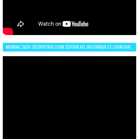
MONDIAL 2026: DÉCRYPTAGE D'UNE ÉDITION XXL HISTORIQUE ET ZOOM SUR
LE CHOC MAROC–BRÉSIL DU 13 JUIN