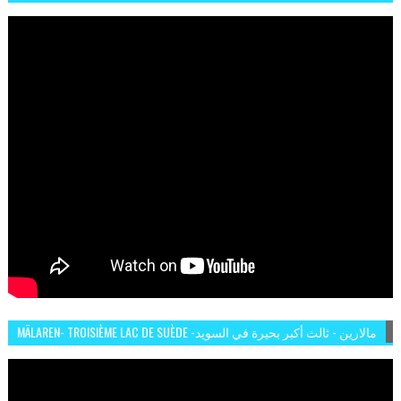
MÄLAREN- TROISIÈME LAC DE SUÈDE -مالارين - ثالث أكبر بحيرة في السويد