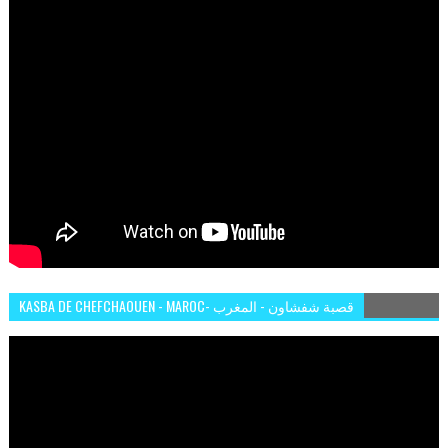
KASBA DE CHEFCHAOUEN - MAROC- قصبة شفشاون - المغرب