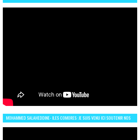
UN DES DEUX ROUES ÉLECTRIQUES
MOHAMMED SALAHEDDINE- ILES COMORES: JE SUIS VENU ICI SOUTENIR NOS
FEMMES AFRICAINES À RABAT