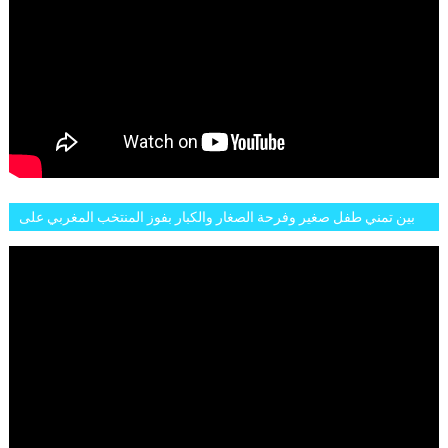
بين تمني طفل صغير وفرحة الصغار والكبار بفوز المنتخب المغربي على
البلجيكي هاته الاجواء والارتسامات