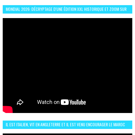
MONDIAL 2026: DÉCRYPTAGE D'UNE ÉDITION XXL HISTORIQUE ET ZOOM SUR
LE CHOC MAROC–BRÉSIL DU 13 JUIN
IL EST ITALIEN, VIT EN ANGLETERRE ET IL EST VENU ENCOURAGER LE MAROC
ET IL EST FAN DE L'AMBIANCE ICI