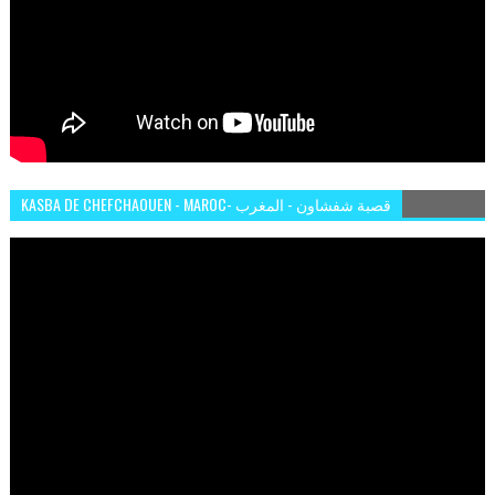
KASBA DE CHEFCHAOUEN - MAROC- قصبة شفشاون - المغرب