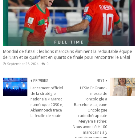
Mondial de futsal : les lions marocains éliminent la redoutable équipe
de l’Iran et se qualifient en quarts de finale pour rencontrer le Brésil
September 26, 2024
0
PREVIOUS
NEXT
Lancement officiel
L’ESMO: Grand-
de la stratégie
messe de
nationale « Maroc
l’oncologie à
numérique 2030 »,
Barcelone La jeune
Akhannouch trace
Oncologue
la feuille de route
radiothérapeute
Meryem Hatime:
Nous avons été 100
marocains à y
participer pour un