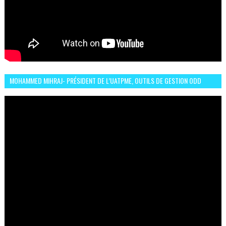
MOHAMMED MIHRAJ- PRÉSIDENT DE L’UATPME, OUTILS DE GESTION ODD
POUR UNE VILLE DURABLE (GARDEN EXPO)