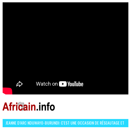
OCCASION D’ÉCHANGE ET RÉSEAUTAGE
JEANNE D’ARC NDUWAYO-BURUNDI: C'EST UNE OCCASION DE RÉSEAUTAGE ET
L’HÉROÏNE DE MON ROMAN EST REBELLE