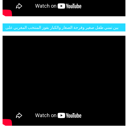
بين تمني طفل صغير وفرحة الصغار والكبار بفوز المنتخب المغربي على
البلجيكي هاته الاجواء والارتسامات