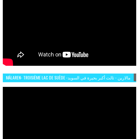
MÄLAREN- TROISIÈME LAC DE SUÈDE -مالارين - ثالث أكبر بحيرة في السويد