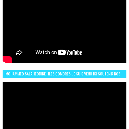
MOHAMMED SALAHEDDINE- ILES COMORES: JE SUIS VENU ICI SOUTENIR NOS
FEMMES AFRICAINES À RABAT