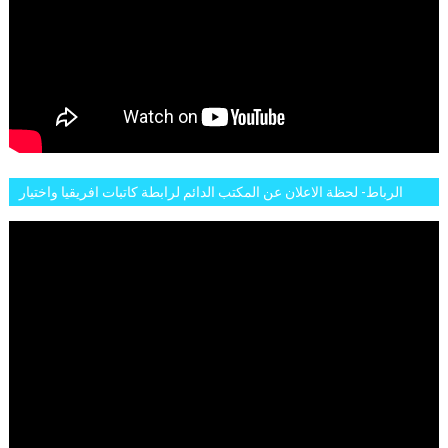
الرباط- لحظة الاعلان عن المكتب الدائم لرابطة كاتبات افريقيا واختيار
تاسع مارس للكاتبة الافريقية