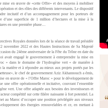
 de mise en œuvre de «cette Offre» et des moyens à mobiliser
 opération et des rôles des différents intervenants. Le dispositif
dre incitatif et d’un accompagnement pour les porteurs de
ière d’une superficie de 1 million d’hectares et la mise à la
ectares en une première phase…
ectives Royales données lors de la séance de travail présidée
 novembre 2022 et des Hautes Instructions de Sa Majesté
ccasion du 24ème anniversaire de la Fête du Trône en date du
Roi avait engagé le gouvernement à entreprendre la mise en
aroc » dans le domaine de l’hydrogène vert « de manière à
n la matière et à répondre au mieux aux projets portés par les
ometteuse», le chef de gouvernement Aziz Akhannouch a émis,
 mise en œuvre de « l’Offre Maroc » pour le développement de
tue une offre opérationnelle et incitative, couvrant l’ensemble
ogène vert. Une offre adaptée aux besoins des investisseurs et
teur compétitif sur cette filière naissante à fort potentiel. La
met au Maroc d’occuper une position privilégiée aux niveaux
éveloppement des énergies renouvelables et ce, en mettant à