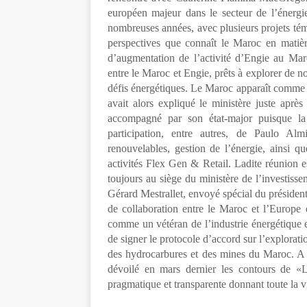
européen majeur dans le secteur de l’énerg
nombreuses années, avec plusieurs projets tém
perspectives que connaît le Maroc en matière
d’augmentation de l’activité d’Engie au Maro
entre le Maroc et Engie, prêts à explorer de no
défis énergétiques. Le Maroc apparaît comme le
avait alors expliqué le ministère juste aprè
accompagné par son état-major puisque la
participation, entre autres, de Paulo Almi
renouvelables, gestion de l’énergie, ainsi q
activités Flex Gen & Retail. Ladite réunion e
toujours au siège du ministère de l’investiss
Gérard Mestrallet, envoyé spécial du présiden
de collaboration entre le Maroc et l’Europe d
comme un vétéran de l’industrie énergétique en
de signer le protocole d’accord sur l’explorati
des hydrocarbures et des mines du Maroc. A 
dévoilé en mars dernier les contours de «
pragmatique et transparente donnant toute la vi