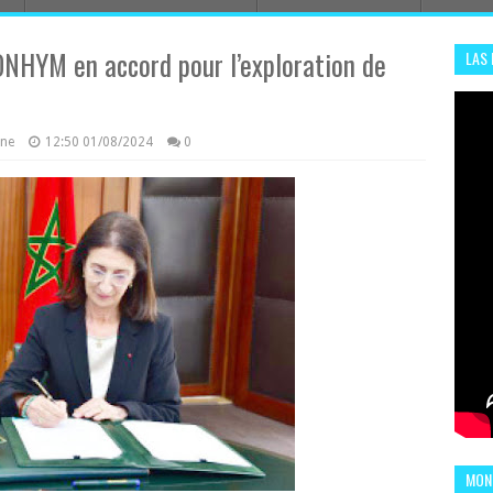
ONHYM en accord pour l’exploration de
LAS
ADHA
ENS
azine
12:50
01/08/2024
0
MOND