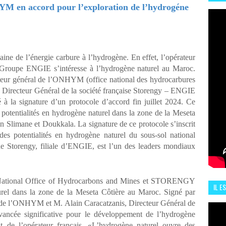
HIS
 en accord pour l’exploration de l’hydrogéne
13 J
ne de l’énergie carbure à l’hydrogène. En effet, l’opérateur
Groupe ENGIE s’intéresse à l’hydrogène naturel au Maroc.
eur général de l’ONHYM (office national des hydrocarbures
, Directeur Général de la société française Storengy – ENGIE
 la signature d’un protocole d’accord fin juillet 2024. Ce
s potentialités en hydrogène naturel dans la zone de la Meseta
en Slimane et Doukkala. La signature de ce protocole s’inscrit
des potentialités en hydrogène naturel du sous-sol national
e Storengy, filiale d’ENGIE, est l’un des leaders mondiaux
National Office of Hydrocarbons and Mines et STORENGY
IL E
turel dans la zone de la Meseta Côtière au Maroc. Signé par
ENCO
e l’ONHYM et M. Alain Caracatzanis, Directeur Général de
ancée significative pour le développement de l’hydrogène
 de l’opérateur français. «L’hydrogène naturel ouvre des