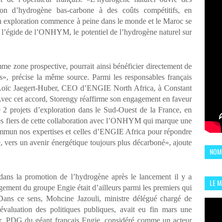
ion d’hydrogène bas-carbone à des coûts compétitifs, en
 exploration commence à peine dans le monde et le Maroc se
 l’égide de l’ONHYM, le potentiel de l’hydrogène naturel sur
mme zone prospective, pourrait ainsi bénéficier directement de
es», précise la même source. Parmi les responsables français
t Loïc Jaegert-Huber, CEO d’ENGIE North Africa, à Constant
ec cet accord, Storengy réaffirme son engagement en faveur
 2 projets d’exploration dans le Sud-Ouest de la France, en
fiers de cette collaboration avec l’ONHYM qui marque une
ommun nos expertises et celles d’ENGIE Africa pour répondre
 vers un avenir énergétique toujours plus décarboné», ajoute
NOM
dans la promotion de l’hydrogène après le lancement il y a
LE 
ment du groupe Engie était d’ailleurs parmi les premiers qui
CHI
. Dans ce sens, Mohcine Jazouli, ministre délégué chargé de
L'AR
’évaluation des politiques publiques, avait eu fin mars une
, PDG du géant français Engie, considéré comme un acteur