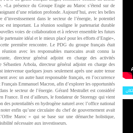
ie. «La présence du Groupe Engie au Maroc s’étend sur de
oignant d’une relation profonde. Aujourd’hui, avec les belles
 d’investissement dans le secteur de l’énergie, le potentiel
c est important. La réunion souligne le partenariat durable
uvelles voies de collaboration et à relever ensemble les futurs
 partenaire idéal et le mieux placé pour les efforts d’Engie»,
s cette première rencontre. Le PDG du groupe français était
 réunion avec les responsables marocains avait connu la
rante, directeur général adjoint en charge des activités
ue Sébastien Arbola, directeur général adjoint en charge des
st intervenue quelques jours seulement après une autre tenue
ement avec un autre haut responsable français, en l’occurrence
t Français Emmanuel Macron, afin d’explorer les opportunités
لكان
ans le secteur de l’énergie. Gérard Mestrallet est considéré
 France. Il est d’ailleurs, le fondateur de Storengy qui vient
عات
on des potentialités en hydrogène naturel avec l’office national
هور
noter enfin qu’une circulaire du chef de gouvernement avait
L’Offre Maroc » qui se base sur une démarche holistique,
sibilité nécessaire aux investisseurs.