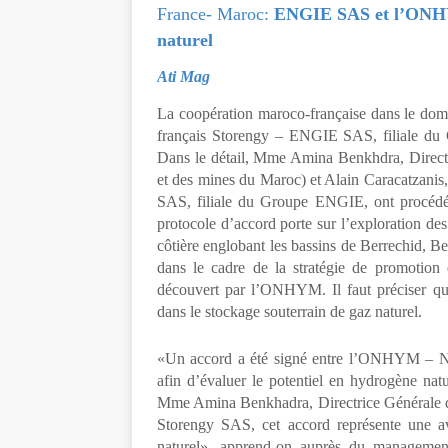
France- Maroc:
ENGIE SAS et l’ONHYM
naturel
Ati Mag
La coopération maroco-française dans le domai
français Storengy – ENGIE SAS, filiale du 
Dans le détail, Mme Amina Benkhdra, Direct
et des mines du Maroc) et Alain Caracatzanis
SAS, filiale du Groupe ENGIE, ont procédé à
protocole d’accord porte sur l’exploration de
côtière englobant les bassins de Berrechid, B
dans le cadre de la stratégie de promotion 
découvert par l’ONHYM. Il faut préciser qu
dans le stockage souterrain de gaz naturel.
«Un accord a été signé entre l’ONHYM – 
afin d’évaluer le potentiel en hydrogène na
Mme Amina Benkhadra, Directrice Générale d
Storengy SAS, cet accord représente une av
naturel», apprend-on auprès du management