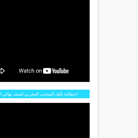
احتفالية تأهل المنتخب المغربي لنصف نهائي ا
مازالت مستمرة في شوارع الرباط وهاته انطبا
الجم