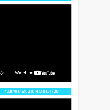
TORIQUE ET ZOOM SUR LE CHOC MAROC–BRÉSIL DU
UIN
ST ITALIEN, VIT EN ANGLETERRE ET IL EST VENU
URAGER LE MAROC ET IL EST FAN DE L'AMBIANCE ICI