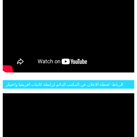
الرباط- لحظة الاعلان عن المكتب الدائم لرابطة كاتبات افريقيا واختيار
تاسع مارس للكاتبة الافريقية