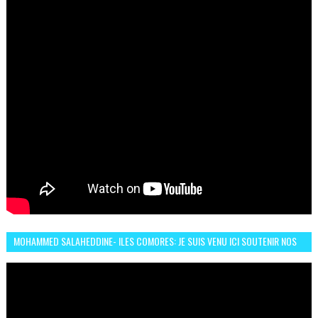
MOHAMMED SALAHEDDINE- ILES COMORES: JE SUIS VENU ICI SOUTENIR NOS
FEMMES AFRICAINES À RABAT