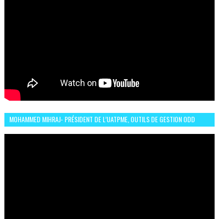
MOHAMMED MIHRAJ- PRÉSIDENT DE L’UATPME, OUTILS DE GESTION ODD
POUR UNE VILLE DURABLE (GARDEN EXPO)