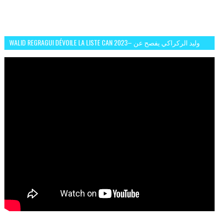
WALID REGRAGUI DÉVOILE LA LISTE CAN 2023– وليد الركراكي يفصح عن
لائحة كأس افريقيا 2023