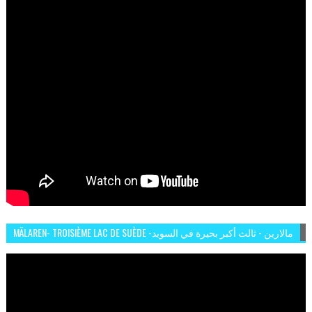
MÄLAREN- TROISIÈME LAC DE SUÈDE -مالارين - ثالث أكبر بحيرة في السويد