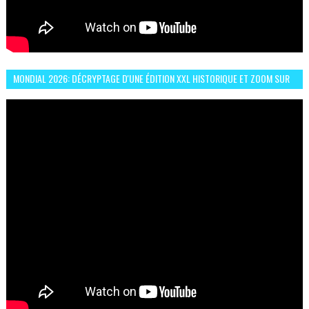
MONDIAL 2026: DÉCRYPTAGE D'UNE ÉDITION XXL HISTORIQUE ET ZOOM SUR
LE CHOC MAROC–BRÉSIL DU 13 JUIN