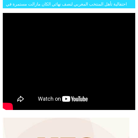
احتفالية تأهل المنتخب المغربي لنصف نهائي الكان مازالت مستمرة في
شوارع الرباط وهاته انطباعات الجمهور