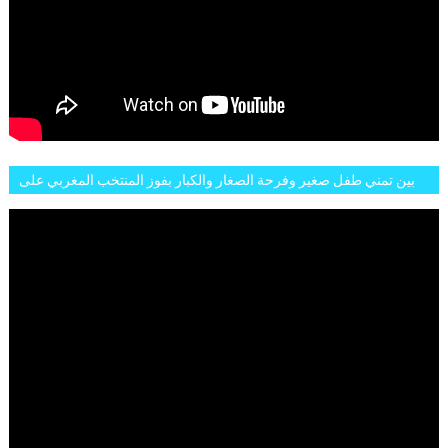
بين تمني طفل صغير وفرحة الصغار والكبار بفوز المنتخب المغربي على
البلجيكي هاته الاجواء والارتسامات