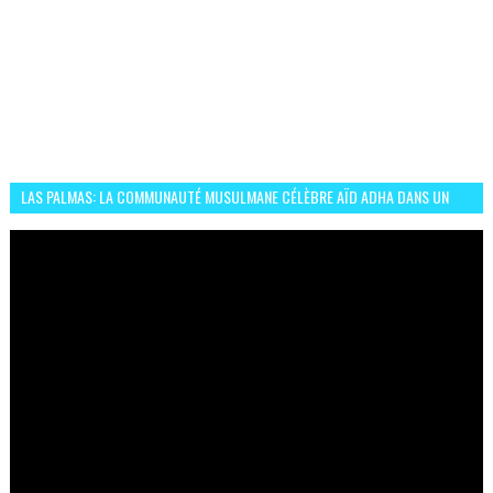
LAS PALMAS: LA COMMUNAUTÉ MUSULMANE CÉLÈBRE AÏD ADHA DANS UN
ESPRIT DE FRATERNITÉ ET VIVRE-ENSEMBLE