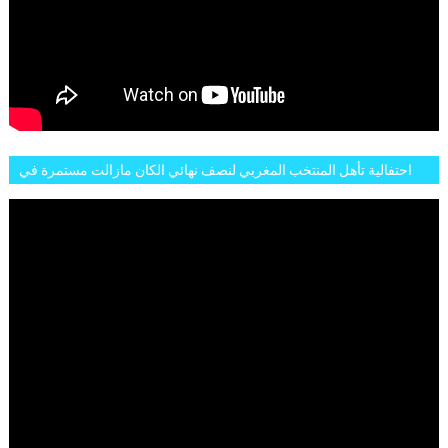
احتفالية تأهل المنتخب المغربي لنصف نهائي الكان مازالت مستمرة في
شوارع الرباط وهاته انطباعات الجمهور