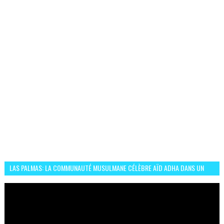
LAS PALMAS: LA COMMUNAUTÉ MUSULMANE CÉLÈBRE AÏD ADHA DANS UN
ESPRIT DE FRATERNITÉ ET VIVRE-ENSEMBLE