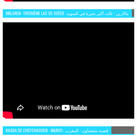
MÄLAREN- TROISIÈME LAC DE SUÈDE -مالارين - ثالث أكبر بحيرة في السويد
KASBA DE CHEFCHAOUEN - MAROC- قصبة شفشاون - المغرب