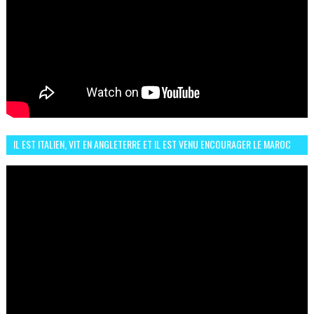
IL EST ITALIEN, VIT EN ANGLETERRE ET IL EST VENU ENCOURAGER LE MAROC
ET IL EST FAN DE L'AMBIANCE ICI