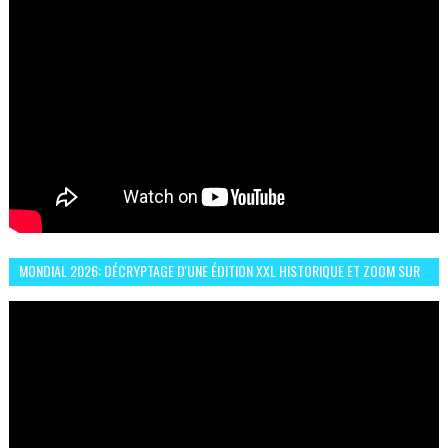
MONDIAL 2026: DÉCRYPTAGE D'UNE ÉDITION XXL HISTORIQUE ET ZOOM SUR
LE CHOC MAROC–BRÉSIL DU 13 JUIN