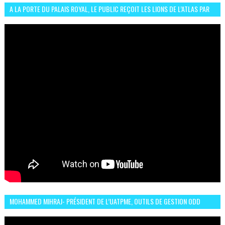
A LA PORTE DU PALAIS ROYAL, LE PUBLIC REÇOIT LES LIONS DE L’ATLAS PAR
LA CÉLÈBRE EXPRESSION SIIIR
MOHAMMED MIHRAJ- PRÉSIDENT DE L’UATPME, OUTILS DE GESTION ODD
POUR UNE VILLE DURABLE (GARDEN EXPO)