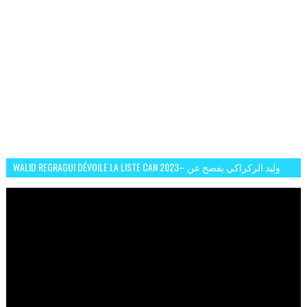
WALID REGRAGUI DÉVOILE LA LISTE CAN 2023– وليد الركراكي يفصح عن
لائحة كأس افريقيا 2023