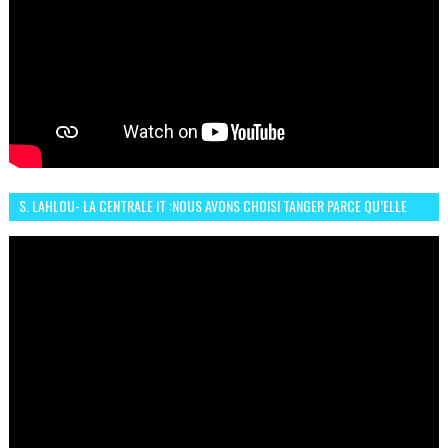
S. LAHLOU- LA CENTRALE IT :NOUS AVONS CHOISI TANGER PARCE QU’ELLE
CONNAIT UN GRAND DÉVELOPPEMENT