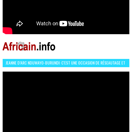
JEANNE D’ARC NDUWAYO-BURUNDI: C'EST UNE OCCASION DE RÉSEAUTAGE ET
L’HÉROÏNE DE MON ROMAN EST REBELLE