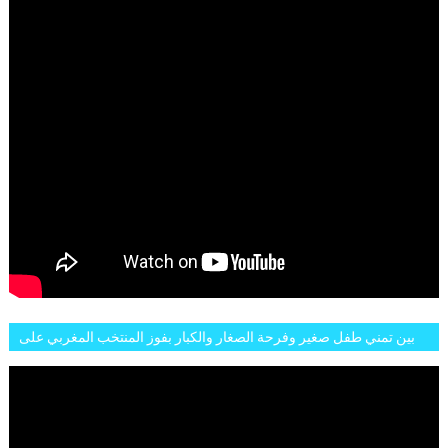
بين تمني طفل صغير وفرحة الصغار والكبار بفوز المنتخب المغربي على
البلجيكي هاته الاجواء والارتسامات