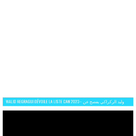
WALID REGRAGUI DÉVOILE LA LISTE CAN 2023– وليد الركراكي يفصح عن
لائحة كأس افريقيا 2023