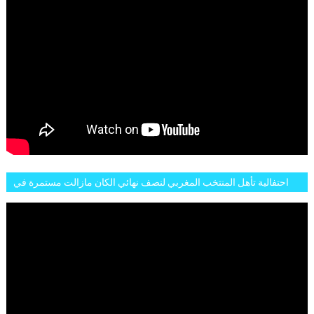
احتفالية تأهل المنتخب المغربي لنصف نهائي الكان مازالت مستمرة في
شوارع الرباط وهاته انطباعات الجمهور