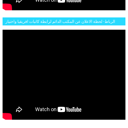
الرباط- لحظة الاعلان عن المكتب الدائم لرابطة كاتبات افريقيا واختيار
تاسع مارس للكاتبة الافريقية