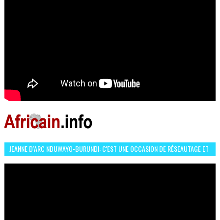
JEANNE D’ARC NDUWAYO-BURUNDI: C'EST UNE OCCASION DE RÉSEAUTAGE ET
L’HÉROÏNE DE MON ROMAN EST REBELLE