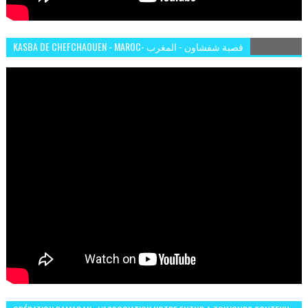
KASBA DE CHEFCHAOUEN - MAROC- قصبة شفشاون - المغرب