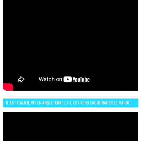
IL EST ITALIEN, VIT EN ANGLETERRE ET IL EST VENU ENCOURAGER LE MAROC
ET IL EST FAN DE L'AMBIANCE ICI