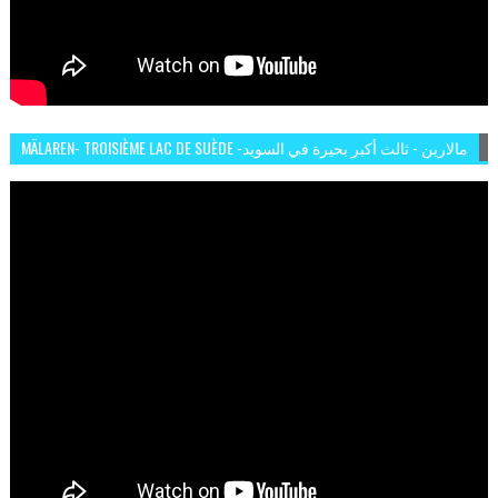
MÄLAREN- TROISIÈME LAC DE SUÈDE -مالارين - ثالث أكبر بحيرة في السويد