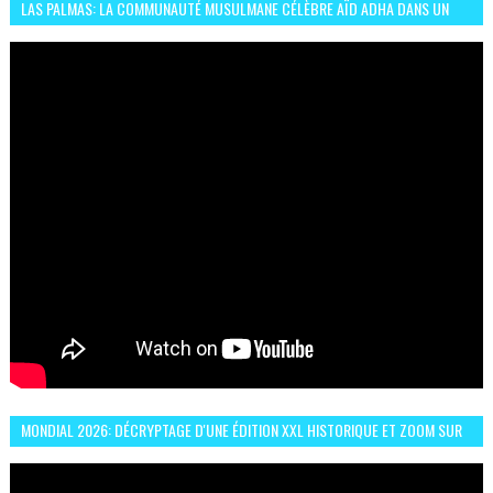
LAS PALMAS: LA COMMUNAUTÉ MUSULMANE CÉLÈBRE AÏD ADHA DANS UN
ESPRIT DE FRATERNITÉ ET VIVRE-ENSEMBLE
MONDIAL 2026: DÉCRYPTAGE D'UNE ÉDITION XXL HISTORIQUE ET ZOOM SUR
LE CHOC MAROC–BRÉSIL DU 13 JUIN