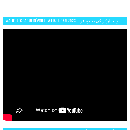
WALID REGRAGUI DÉVOILE LA LISTE CAN 2023– وليد الركراكي يفصح عن
لائحة كأس افريقيا 2023