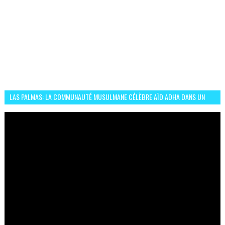
LAS PALMAS: LA COMMUNAUTÉ MUSULMANE CÉLÈBRE AÏD ADHA DANS UN
ESPRIT DE FRATERNITÉ ET VIVRE-ENSEMBLE