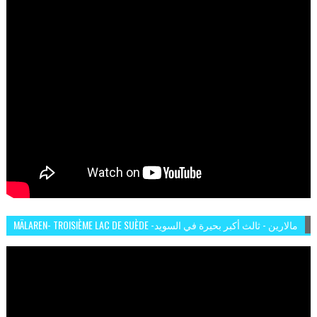
MÄLAREN- TROISIÈME LAC DE SUÈDE -مالارين - ثالث أكبر بحيرة في السويد