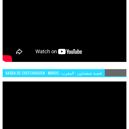
KASBA DE CHEFCHAOUEN - MAROC- قصبة شفشاون - المغرب