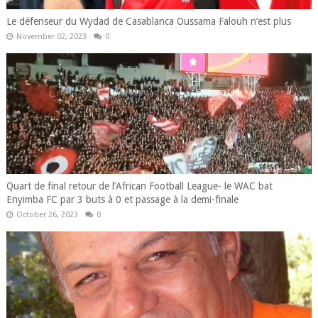
Le défenseur du Wydad de Casablanca Oussama Falouh n’est plus
November 02, 2023
0
Quart de final retour de l’African Football League- le WAC bat
Enyimba FC par 3 buts à 0 et passage à la demi-finale
October 26, 2023
0