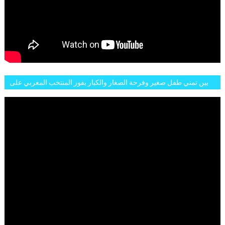
بين تمني طفل صغير وفرحة الصغار والكبار بفوز المنتخب المغربي على
البلجيكي هاته الاجواء والارتسامات