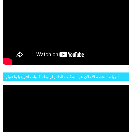
الرباط- لحظة الاعلان عن المكتب الدائم لرابطة كاتبات افريقيا واختيار
تاسع مارس للكاتبة الافريقية