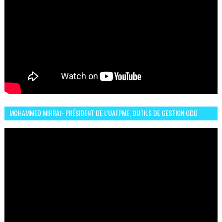
MOHAMMED MIHRAJ- PRÉSIDENT DE L’UATPME, OUTILS DE GESTION ODD
POUR UNE VILLE DURABLE (GARDEN EXPO)