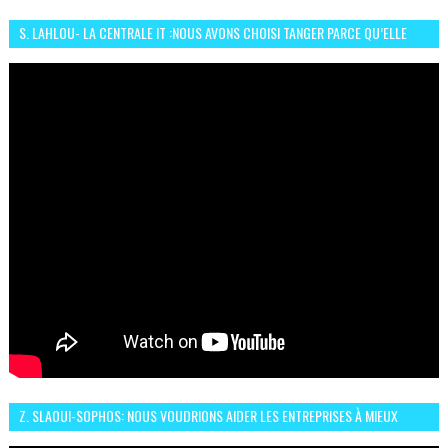
S. LAHLOU- LA CENTRALE IT :NOUS AVONS CHOISI TANGER PARCE QU’ELLE
CONNAIT UN GRAND DÉVELOPPEMENT
Z. SLAOUI-SOPHOS: NOUS VOUDRIONS AIDER LES ENTREPRISES À MIEUX
SÉCURISER LEUR SYSTÈME D'INFORMATION