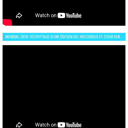
MONDIAL 2026: DÉCRYPTAGE D'UNE ÉDITION XXL HISTORIQUE ET ZOOM SUR
LE CHOC MAROC–BRÉSIL DU 13 JUIN