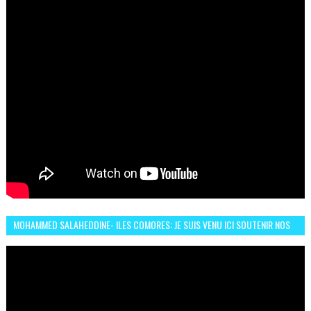
MOHAMMED SALAHEDDINE- ILES COMORES: JE SUIS VENU ICI SOUTENIR NOS
FEMMES AFRICAINES À RABAT